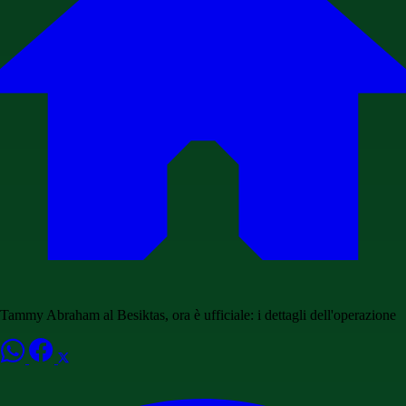
Tammy Abraham al Besiktas, ora è ufficiale: i dettagli dell'operazione