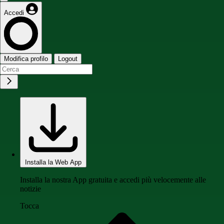
Accedi
Modifica profilo
Logout
Installa la Web App
Installa la nostra App gratuita e accedi più velocemente alle
notizie
Tocca