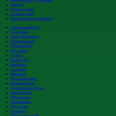
Cinegol
Nomen Omen
La prima volta
Etimologie da Spogliatoio
Calcionapoli1926
Cittaceleste
Derbyderbyderby
Fantamagazine
FCInter1908
Forzaroma
Golssip
Hellas1903
Ilmilanista
Juvenews
Mediagol
Milanistichannel
Mondoudinese
Notiziecalciomercato
Numericalcio
Padovasport
Pianetamilan
SOS Fanta
Toronews
Tuttobolognaweb