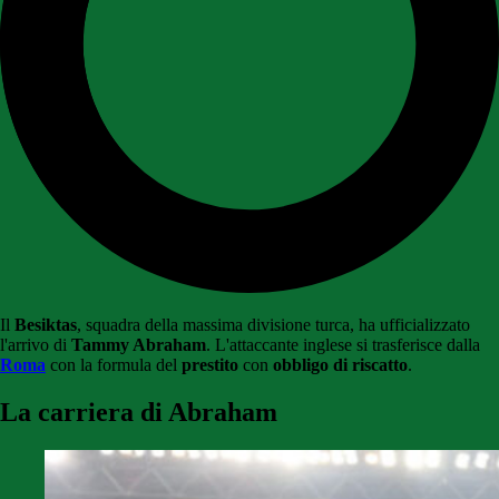
Il
Besiktas
, squadra della massima divisione turca, ha ufficializzato
l'arrivo di
Tammy Abraham
. L'attaccante inglese si trasferisce dalla
Roma
con la formula del
prestito
con
obbligo di riscatto
.
La carriera di Abraham