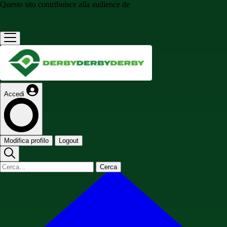
Questo sito contribuisce alla audience de
Accedi
Modifica profilo
Logout
Cerca