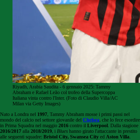
Riyadh, Arabia Saudita - 6 gennaio 2025: Tammy
Abraham e Rafael Leão col trofeo della Supercoppa
Italiana vinta contro l'Inter. (Foto di Claudio Villa/AC
Milan via Getty Images)
Nato a Londra nel
1997
, Tammy Abraham mosse i primi passi nel
mondo del calcio nel settore giovanile del
Chelsea
, che lo fece esordire
in Prima Squadra nel maggio
2016
contro il
Liverpool
. Dalla stagione
2016/2017
alla
2018/2019
, i
Blues
hanno girato l'attaccante in prestito
alle seguenti squadre:
Bristol City, Swansea City
ed
Aston Villa
.