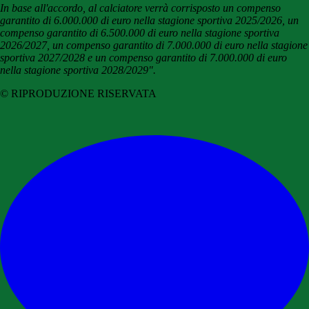
In base all'accordo, al calciatore verrà corrisposto un compenso
garantito di 6.000.000 di euro nella stagione sportiva 2025/2026, un
compenso garantito di 6.500.000 di euro nella stagione sportiva
2026/2027, un compenso garantito di 7.000.000 di euro nella stagione
sportiva 2027/2028 e un compenso garantito di 7.000.000 di euro
nella stagione sportiva 2028/2029".
© RIPRODUZIONE RISERVATA