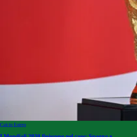
Calcio Estero
I Mondiali 2030 finiscono nel caos: Spagna e