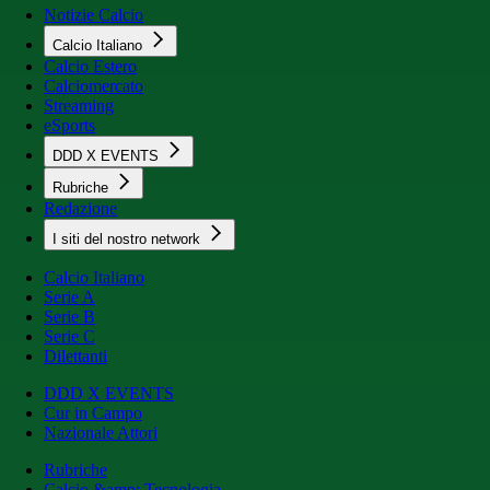
Notizie Calcio
Calcio Italiano
Calcio Estero
Calciomercato
Streaming
eSports
DDD X EVENTS
Rubriche
Redazione
I siti del nostro network
Calcio Italiano
Serie A
Serie B
Serie C
Dilettanti
DDD X EVENTS
Cur in Campo
Nazionale Attori
Rubriche
Calcio &amp; Tecnologia