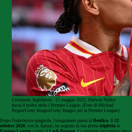
Liverpool, Inghilterra - 25 maggio 2025: Darwin Núñez
bacia il trofeo della l Premier League. (Foto di Michael
Regan/Getty Images/Getty Images per la Premier League)
Dopo l'esperienza spagnola, l'uruguaiano passa al
Benfica
. Il
22
ottobre 2020
, con le
Ágiuas
, ha segnato la sua prima
tripletta
in
Europa League
contro il
Lech Poznan
. La stagione successiva vince