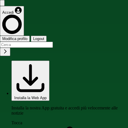
Accedi
Modifica profilo
Logout
Installa la Web App
Installa la nostra App gratuita e accedi più velocemente alle
notizie
Tocca