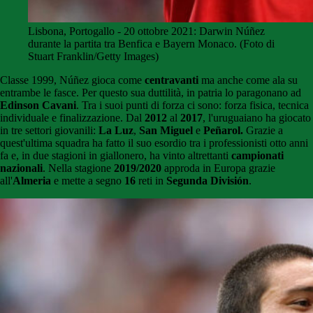
Lisbona, Portogallo - 20 ottobre 2021: Darwin Núñez
durante la partita tra Benfica e Bayern Monaco. (Foto di
Stuart Franklin/Getty Images)
Classe 1999, Núñez gioca come
centravanti
ma anche come ala su
entrambe le fasce. Per questo sua duttilità, in patria lo paragonano ad
Edinson Cavani
. Tra i suoi punti di forza ci sono: forza fisica, tecnica
individuale e finalizzazione. Dal
2012
al
2017
, l'uruguaiano ha giocato
in tre settori giovanili:
La Luz
,
San Miguel
e
Peñarol.
Grazie a
quest'ultima squadra ha fatto il suo esordio tra i professionisti otto anni
fa e, in due stagioni in giallonero, ha vinto altrettanti
campionati
nazionali
. Nella stagione
2019/2020
approda in Europa grazie
all'
Almeria
e mette a segno
16
reti in
Segunda División
.