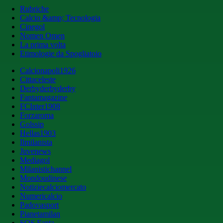
Rubriche
Calcio &amp; Tecnologia
Cinegol
Nomen Omen
La prima volta
Etimologie da Spogliatoio
Calcionapoli1926
Cittaceleste
Derbyderbyderby
Fantamagazine
FCInter1908
Forzaroma
Golssip
Hellas1903
Ilmilanista
Juvenews
Mediagol
Milanistichannel
Mondoudinese
Notiziecalciomercato
Numericalcio
Padovasport
Pianetamilan
SOS Fanta