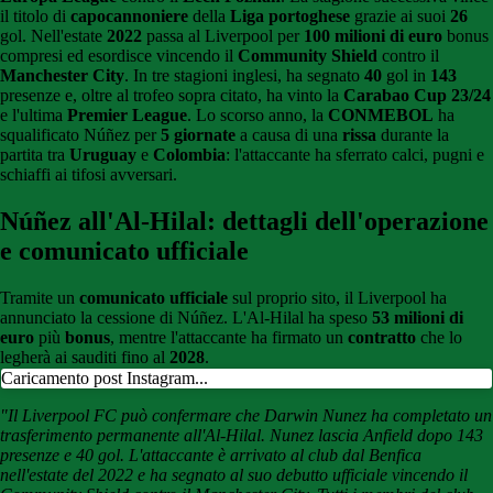
il titolo di
capocannoniere
della
Liga portoghese
grazie ai suoi
26
gol. Nell'estate
2022
passa al Liverpool per
100 milioni di euro
bonus
compresi ed esordisce vincendo il
Community Shield
contro il
Manchester City
. In tre stagioni inglesi, ha segnato
40
gol in
143
presenze e, oltre al trofeo sopra citato, ha vinto la
Carabao Cup 23/24
e l'ultima
Premier League
. Lo scorso anno, la
CONMEBOL
ha
squalificato Núñez per
5 giornate
a causa di una
rissa
durante la
partita tra
Uruguay
e
Colombia
: l'attaccante ha sferrato calci, pugni e
schiaffi ai tifosi avversari.
Núñez all'Al-Hilal: dettagli dell'operazione
e comunicato ufficiale
Tramite un
comunicato ufficiale
sul proprio sito, il Liverpool ha
annunciato la cessione di Núñez. L'Al-Hilal ha speso
53 milioni di
euro
più
bonus
, mentre l'attaccante ha firmato un
contratto
che lo
legherà ai sauditi fino al
2028
.
Caricamento post Instagram...
"Il Liverpool FC può confermare che Darwin Nunez ha completato un
trasferimento permanente all'Al-Hilal.
Nunez lascia Anfield dopo 143
presenze e 40 gol. L'attaccante è arrivato al club dal Benfica
nell'estate del 2022 e ha segnato al suo debutto ufficiale vincendo il