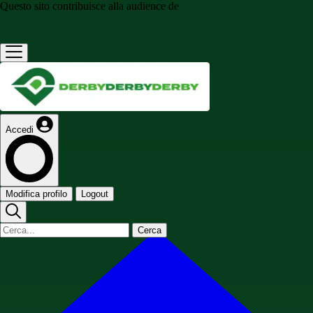
Questo sito contribuisce alla audience de
Accedi
Modifica profilo
Logout
Cerca