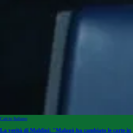
Calcio Italiano
La verità di Maldini: "Malagò ha cambiato le carte in