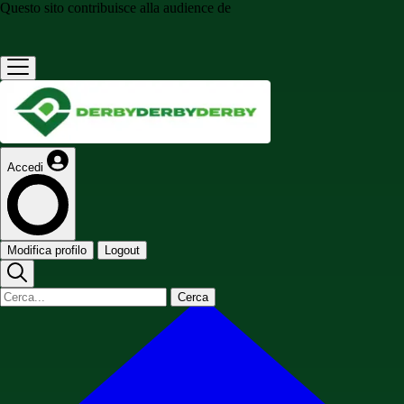
Questo sito contribuisce alla audience de
Accedi
Modifica profilo
Logout
Cerca