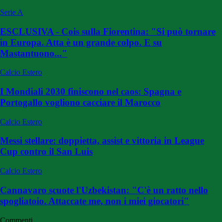
Serie A
ESCLUSIVA - Cois sulla Fiorentina: "Si può tornare
in Europa. Atta è un grande colpo. E su
Mastantuono..."
Calcio Estero
I Mondiali 2030 finiscono nel caos: Spagna e
Portogallo vogliono cacciare il Marocco
Calcio Estero
Messi stellare: doppietta, assist e vittoria in League
Cup contro il San Luis
Calcio Estero
Cannavaro scuote l'Uzbekistan: "C'è un ratto nello
spogliatoio. Attaccate me, non i miei giocatori"
Commenti