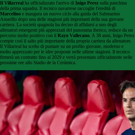
Il Villarreal
ha ufficializzato l'arrivo di
Inigo Perez
sulla panchina
della prima squadra. Il tecnico navarrese raccoglie l'eredità di
Marcelino
e inaugura un nuovo ciclo alla guida del Submarino
Amarillo dopo una delle stagioni più importanti della sua giovane
carriera. La società spagnola ha deciso di affidarsi a uno degli
allenatori emergenti più apprezzati del panorama iberico, reduce da un
percorso molto positivo con il
Rayo Vallecano
. A 38 anni, Inigo Perez
compie così il salto più importante della propria carriera da allenatore.
Il Villarreal ha scelto di puntare su un profilo giovane, moderno e
molto apprezzato per le idee proposte nelle ultime stagioni. Il tecnico
firmerà un contratto fino al 2029 e verrà presentato ufficialmente nelle
prossime ore allo Stadio de la Cerámica.