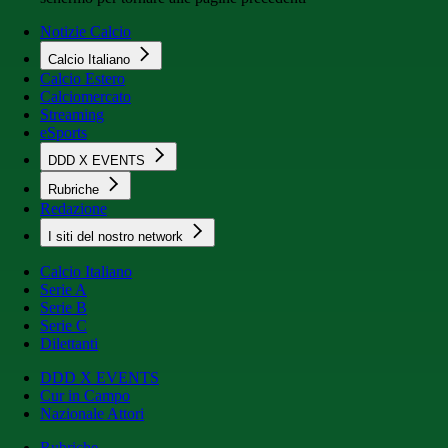
Notizie Calcio
Calcio Italiano
Calcio Estero
Calciomercato
Streaming
eSports
DDD X EVENTS
Rubriche
Redazione
I siti del nostro network
Calcio Italiano
Serie A
Serie B
Serie C
Dilettanti
DDD X EVENTS
Cur in Campo
Nazionale Attori
Rubriche