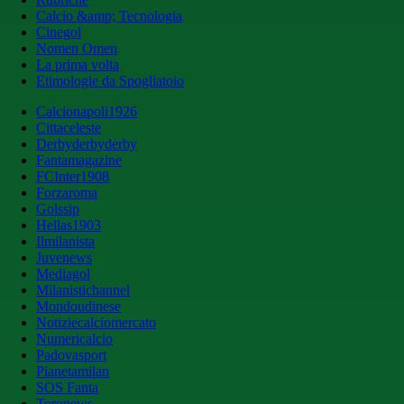
Calcio &amp; Tecnologia
Cinegol
Nomen Omen
La prima volta
Etimologie da Spogliatoio
Calcionapoli1926
Cittaceleste
Derbyderbyderby
Fantamagazine
FCInter1908
Forzaroma
Golssip
Hellas1903
Ilmilanista
Juvenews
Mediagol
Milanistichannel
Mondoudinese
Notiziecalciomercato
Numericalcio
Padovasport
Pianetamilan
SOS Fanta
Toronews