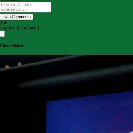
Invia Commento
Tutti
Leggi altri commenti
Ultime Notizie