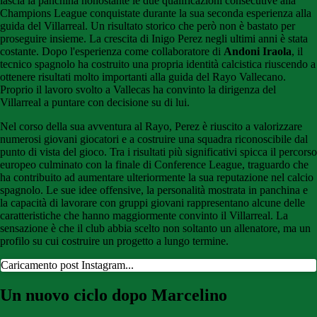
lascia la panchina nonostante le due qualificazioni consecutive alla
Champions League conquistate durante la sua seconda esperienza alla
guida del Villarreal. Un risultato storico che però non è bastato per
proseguire insieme. La crescita di Inigo Perez negli ultimi anni è stata
costante. Dopo l'esperienza come collaboratore di
Andoni Iraola
, il
tecnico spagnolo ha costruito una propria identità calcistica riuscendo a
ottenere risultati molto importanti alla guida del Rayo Vallecano.
Proprio il lavoro svolto a Vallecas ha convinto la dirigenza del
Villarreal a puntare con decisione su di lui.
Nel corso della sua avventura al Rayo, Perez è riuscito a valorizzare
numerosi giovani giocatori e a costruire una squadra riconoscibile dal
punto di vista del gioco. Tra i risultati più significativi spicca il percorso
europeo culminato con la finale di Conference League, traguardo che
ha contribuito ad aumentare ulteriormente la sua reputazione nel calcio
spagnolo. Le sue idee offensive, la personalità mostrata in panchina e
la capacità di lavorare con gruppi giovani rappresentano alcune delle
caratteristiche che hanno maggiormente convinto il Villarreal. La
sensazione è che il club abbia scelto non soltanto un allenatore, ma un
profilo su cui costruire un progetto a lungo termine.
Caricamento post Instagram...
Un nuovo ciclo dopo Marcelino