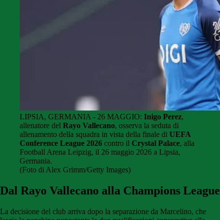
LIPSIA, GERMANIA - 26 MAGGIO:
Inigo Perez
,
allenatore del
Rayo Vallecano
, osserva la seduta di
allenamento della squadra in vista della finale di
UEFA
Conference League 2026
contro il
Crystal Palace
, alla
Football Arena Leipzig, il 26 maggio 2026 a Lipsia,
Germania.
(Foto di Alex Grimm/Getty Images)
Dal Rayo Vallecano alla Champions League
La decisione del club arriva dopo la separazione da Marcelino, che