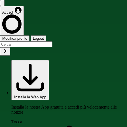
Accedi
Modifica profilo
Logout
Installa la Web App
Installa la nostra App gratuita e accedi più velocemente alle
notizie
Tocca