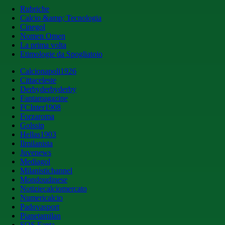
Rubriche
Calcio &amp; Tecnologia
Cinegol
Nomen Omen
La prima volta
Etimologie da Spogliatoio
Calcionapoli1926
Cittaceleste
Derbyderbyderby
Fantamagazine
FCInter1908
Forzaroma
Golssip
Hellas1903
Ilmilanista
Juvenews
Mediagol
Milanistichannel
Mondoudinese
Notiziecalciomercato
Numericalcio
Padovasport
Pianetamilan
SOS Fanta