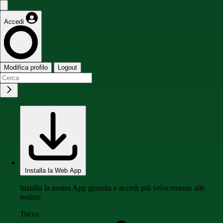
Accedi
Modifica profilo
Logout
Installa la Web App
Installa la nostra App gratuita e accedi più velocemente alle
notizie
Tocca