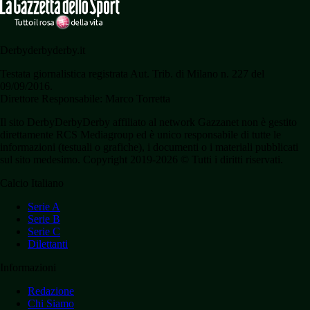
Derbyderbyderby.it
Testata giornalistica registrata Aut. Trib. di Milano n. 227 del
09/09/2016.
Direttore Responsabile: Marco Torretta
Il sito DerbyDerbyDerby affiliato al network Gazzanet non è gestito
direttamente RCS Mediagroup ed è unico responsabile di tutte le
informazioni (testuali o grafiche), i documenti o i materiali pubblicati
sul sito medesimo. Copyright 2019-2026 © Tutti i diritti riservati.
Calcio Italiano
Serie A
Serie B
Serie C
Dilettanti
Informazioni
Redazione
Chi Siamo