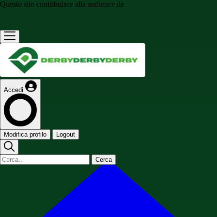
Questo sito contribuisce alla audience de
Accedi
Modifica profilo
Logout
Cerca