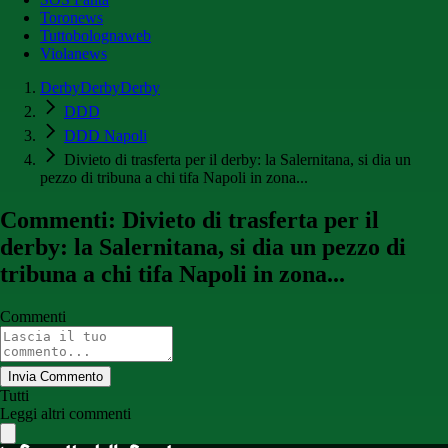
Toronews
Tuttobolognaweb
Violanews
DerbyDerbyDerby
DDD
DDD Napoli
Divieto di trasferta per il derby: la Salernitana, si dia un
pezzo di tribuna a chi tifa Napoli in zona...
Commenti: Divieto di trasferta per il
derby: la Salernitana, si dia un pezzo di
tribuna a chi tifa Napoli in zona...
Commenti
Invia Commento
Tutti
Leggi altri commenti