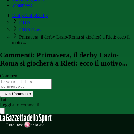
Violanews
DerbyDerbyDerby
DDD
DDD Roma
Primavera, il derby Lazio-Roma si giocherà a Rieti: ecco il
motivo...
Commenti: Primavera, il derby Lazio-
Roma si giocherà a Rieti: ecco il motivo...
Commenti
Invia Commento
Tutti
Leggi altri commenti