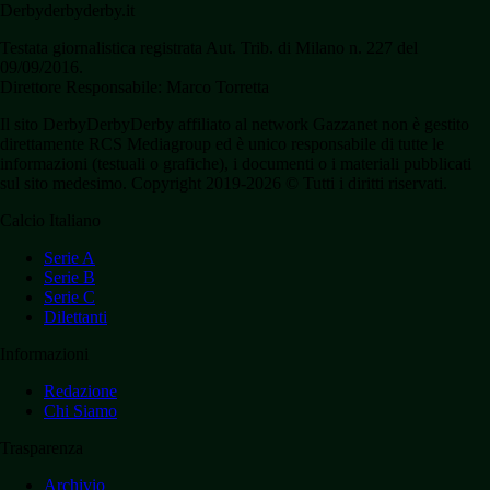
Derbyderbyderby.it
Testata giornalistica registrata Aut. Trib. di Milano n. 227 del
09/09/2016.
Direttore Responsabile: Marco Torretta
Il sito DerbyDerbyDerby affiliato al network Gazzanet non è gestito
direttamente RCS Mediagroup ed è unico responsabile di tutte le
informazioni (testuali o grafiche), i documenti o i materiali pubblicati
sul sito medesimo. Copyright 2019-2026 © Tutti i diritti riservati.
Calcio Italiano
Serie A
Serie B
Serie C
Dilettanti
Informazioni
Redazione
Chi Siamo
Trasparenza
Archivio