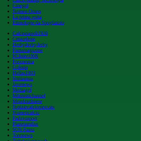
Cinegol
Nomen Omen
La prima volta
Etimologie da Spogliatoio
Calcionapoli1926
Cittaceleste
Derbyderbyderby
Fantamagazine
FCInter1908
Forzaroma
Golssip
Hellas1903
Ilmilanista
Juvenews
Mediagol
Milanistichannel
Mondoudinese
Notiziecalciomercato
Numericalcio
Padovasport
Pianetamilan
SOS Fanta
Toronews
Tuttobolognaweb