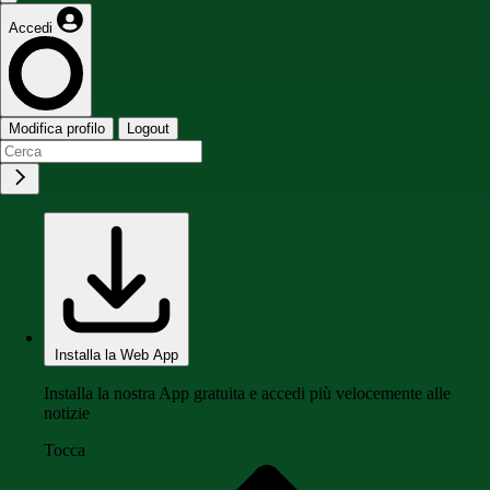
Accedi
Modifica profilo
Logout
Installa la Web App
Installa la nostra App gratuita e accedi più velocemente alle
notizie
Tocca