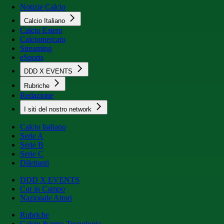
Notizie Calcio
Calcio Italiano
Calcio Estero
Calciomercato
Streaming
eSports
DDD X EVENTS
Rubriche
Redazione
I siti del nostro network
Calcio Italiano
Serie A
Serie B
Serie C
Dilettanti
DDD X EVENTS
Cur in Campo
Nazionale Attori
Rubriche
Calcio &amp; Tecnologia