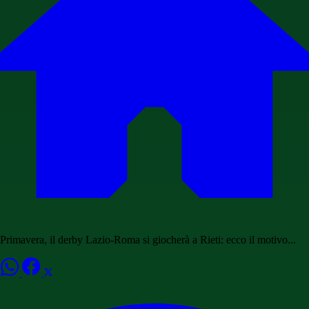
Primavera, il derby Lazio-Roma si giocherà a Rieti: ecco il motivo...