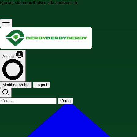
Questo sito contribuisce alla audience de
Accedi
Modifica profilo
Logout
Cerca