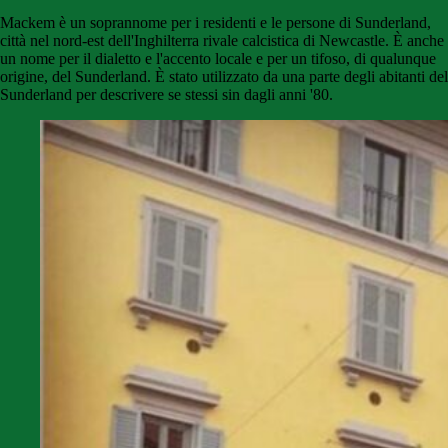
Mackem è un soprannome per i residenti e le persone di Sunderland,
città nel nord-est dell'Inghilterra rivale calcistica di Newcastle. È anche
un nome per il dialetto e l'accento locale e per un tifoso, di qualunque
origine, del Sunderland. È stato utilizzato da una parte degli abitanti del
Sunderland per descrivere se stessi sin dagli anni '80.