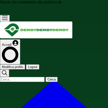
Questo sito contribuisce alla audience de
Accedi
Modifica profilo
Logout
Cerca