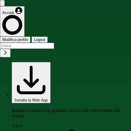
Accedi
Modifica profilo
Logout
Installa la Web App
Installa la nostra App gratuita e accedi più velocemente alle
notizie
Tocca