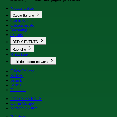
Notizie Calcio
Calcio Italiano
Calcio Estero
Calciomercato
Streaming
eSports
DDD X EVENTS
Rubriche
Redazione
I siti del nostro network
Calcio Italiano
Serie A
Serie B
Serie C
Dilettanti
DDD X EVENTS
Cur in Campo
Nazionale Attori
Rubriche