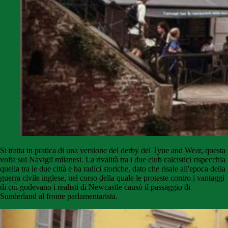
Si tratta in pratica di una versione del derby del Tyne and Wear, questa
volta sui Navigli milanesi. La rivalità tra i due club calcistici rispecchia
quella tra le due città e ha radici storiche, dato che risale all'epoca della
guerra civile inglese, nel corso della quale le proteste contro i vantaggi
di cui godevano i realisti di Newcastle causò il passaggio di
Sunderland al fronte parlamentarista.