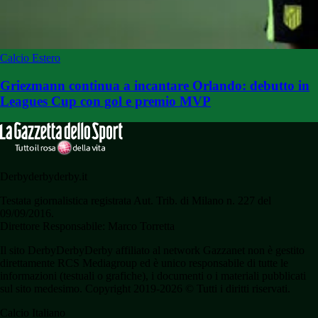
Calcio Estero
Griezmann continua a incantare Orlando: debutto in
Leagues Cup con gol e premio MVP
Derbyderbyderby.it
Testata giornalistica registrata Aut. Trib. di Milano n. 227 del
09/09/2016.
Direttore Responsabile: Marco Torretta
Il sito DerbyDerbyDerby affiliato al network Gazzanet non è gestito
direttamente RCS Mediagroup ed è unico responsabile di tutte le
informazioni (testuali o grafiche), i documenti o i materiali pubblicati
sul sito medesimo. Copyright 2019-2026 © Tutti i diritti riservati.
Calcio Italiano