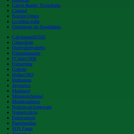
Calcio &amp; Tecnologia
Cinegol
Nomen Omen
La prima volta
Etimologie da Spogliatoio
Calcionapoli1926
Cittaceleste
Derbyderbyderby
Fantamagazine
FCInter1908
Forzaroma
Golssip
Hellas1903
Ilmilanista
Juvenews
Mediagol
Milanistichannel
Mondoudinese
Notiziecalciomercato
Numericalcio
Padovasport
Pianetamilan
SOS Fanta
Toronews