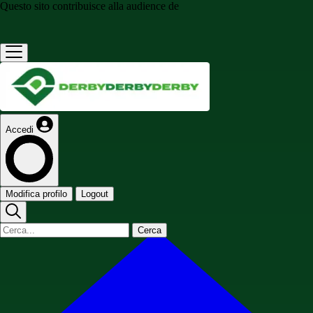
Questo sito contribuisce alla audience de
Accedi
Modifica profilo
Logout
Cerca