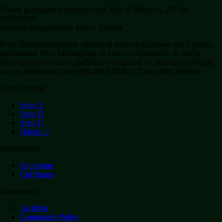
Testata giornalistica registrata Aut. Trib. di Milano n. 227 del
09/09/2016.
Direttore Responsabile: Marco Torretta
Il sito DerbyDerbyDerby affiliato al network Gazzanet non è gestito
direttamente RCS Mediagroup ed è unico responsabile di tutte le
informazioni (testuali o grafiche), i documenti o i materiali pubblicati
sul sito medesimo. Copyright 2019-2026 © Tutti i diritti riservati.
Calcio Italiano
Serie A
Serie B
Serie C
Dilettanti
Informazioni
Redazione
Chi Siamo
Trasparenza
Archivio
Community Policy