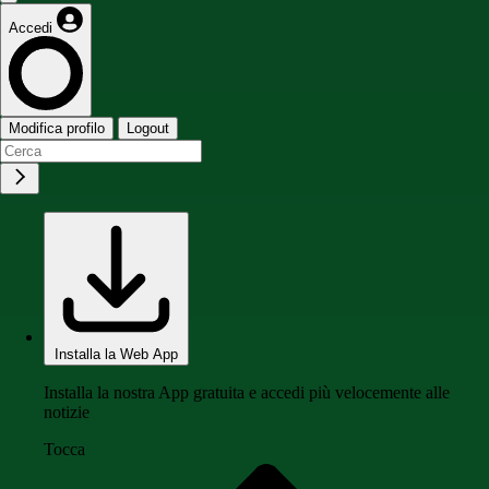
Accedi
Modifica profilo
Logout
Installa la Web App
Installa la nostra App gratuita e accedi più velocemente alle
notizie
Tocca