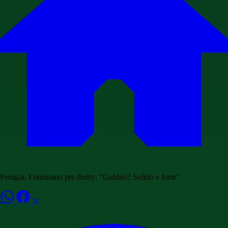
Perugia, Formisano pre derby: "Gubbio? Solido e forte"