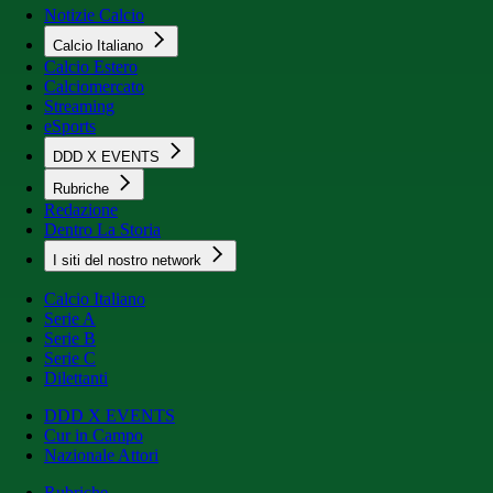
Notizie Calcio
Calcio Italiano
Calcio Estero
Calciomercato
Streaming
eSports
DDD X EVENTS
Rubriche
Redazione
Dentro La Storia
I siti del nostro network
Calcio Italiano
Serie A
Serie B
Serie C
Dilettanti
DDD X EVENTS
Cur in Campo
Nazionale Attori
Rubriche