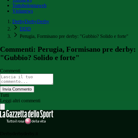
Tuttobolognaweb
Violanews
DerbyDerbyDerby
DDD
Perugia, Formisano pre derby: "Gubbio? Solido e forte"
Commenti: Perugia, Formisano pre derby:
"Gubbio? Solido e forte"
Commenti
Invia Commento
Tutti
Leggi altri commenti
Derbyderbyderby.it