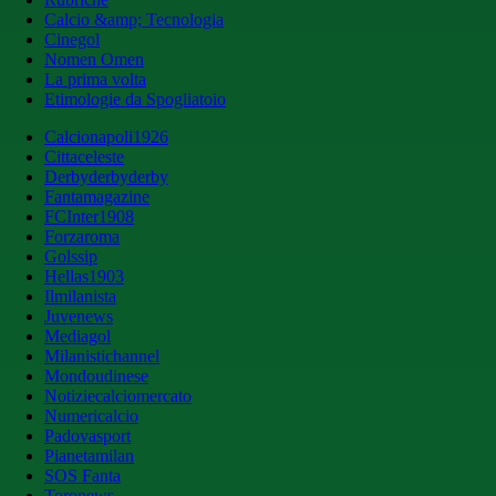
Calcio &amp; Tecnologia
Cinegol
Nomen Omen
La prima volta
Etimologie da Spogliatoio
Calcionapoli1926
Cittaceleste
Derbyderbyderby
Fantamagazine
FCInter1908
Forzaroma
Golssip
Hellas1903
Ilmilanista
Juvenews
Mediagol
Milanistichannel
Mondoudinese
Notiziecalciomercato
Numericalcio
Padovasport
Pianetamilan
SOS Fanta
Toronews