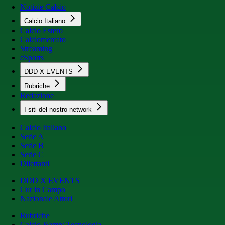
Notizie Calcio
Calcio Italiano
Calcio Estero
Calciomercato
Streaming
eSports
DDD X EVENTS
Rubriche
Redazione
I siti del nostro network
Calcio Italiano
Serie A
Serie B
Serie C
Dilettanti
DDD X EVENTS
Cur in Campo
Nazionale Attori
Rubriche
Calcio &amp; Tecnologia