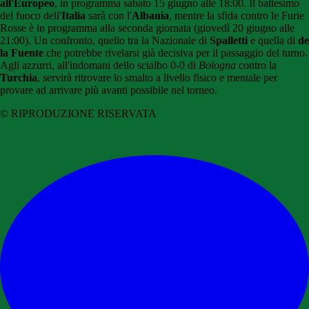
all'Europeo
, in programma sabato 15 giugno alle 18:00. Il battesimo
del fuoco dell'
Italia
sarà con l'
Albania
, mentre la sfida contro le Furie
Rosse è in programma alla seconda giornata (giovedì 20 giugno alle
21:00). Un confronto, quello tra la Nazionale di
Spalletti
e quella di
de
la Fuente
che potrebbe rivelarsi già decisiva per il passaggio del turno.
Agli azzurri, all'indomani dello scialbo 0-0 di
Bologna
contro la
Turchia
, servirà ritrovare lo smalto a livello fisico e mentale per
provare ad arrivare più avanti possibile nel torneo.
© RIPRODUZIONE RISERVATA