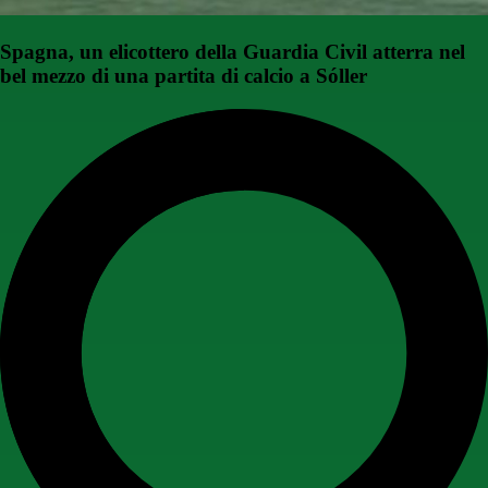
Spagna, un elicottero della Guardia Civil atterra nel
bel mezzo di una partita di calcio a Sóller