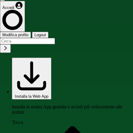
Accedi
Modifica profilo
Logout
Installa la Web App
Installa la nostra App gratuita e accedi più velocemente alle
notizie
Tocca