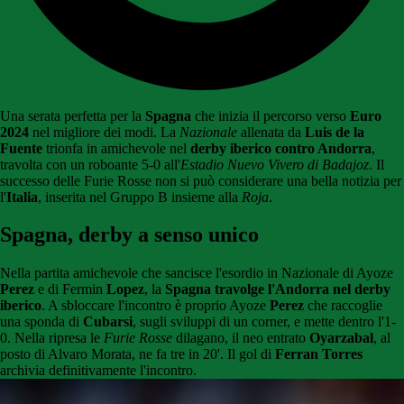
Una serata perfetta per la
Spagna
che inizia il percorso verso
Euro
2024
nel migliore dei modi. La
Nazionale
allenata da
Luis de la
Fuente
trionfa in amichevole nel
derby iberico contro Andorra
,
travolta con un roboante 5-0 all'
Estadio Nuevo Vivero di Badajoz
. Il
successo delle Furie Rosse non si può considerare una bella notizia per
l'
Italia
, inserita nel Gruppo B insieme alla
Roja
.
Spagna, derby a senso unico
Nella partita amichevole che sancisce l'esordio in Nazionale di Ayoze
Perez
e di Fermin
Lopez
, la
Spagna travolge l'Andorra nel derby
iberico
. A sbloccare l'incontro è proprio Ayoze
Perez
che raccoglie
una sponda di
Cubarsi
, sugli sviluppi di un corner, e mette dentro l'1-
0. Nella ripresa le
Furie Rosse
dilagano, il neo entrato
Oyarzabal
, al
posto di Alvaro Morata, ne fa tre in 20'. Il gol di
Ferran Torres
archivia definitivamente l'incontro.