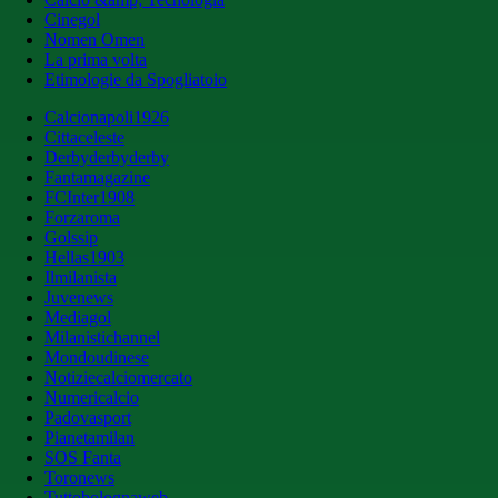
Cinegol
Nomen Omen
La prima volta
Etimologie da Spogliatoio
Calcionapoli1926
Cittaceleste
Derbyderbyderby
Fantamagazine
FCInter1908
Forzaroma
Golssip
Hellas1903
Ilmilanista
Juvenews
Mediagol
Milanistichannel
Mondoudinese
Notiziecalciomercato
Numericalcio
Padovasport
Pianetamilan
SOS Fanta
Toronews
Tuttobolognaweb