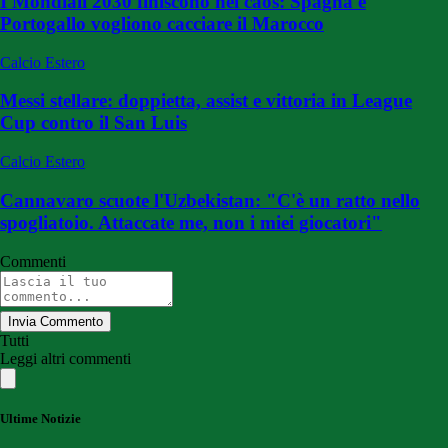
I Mondiali 2030 finiscono nel caos: Spagna e
Portogallo vogliono cacciare il Marocco
Calcio Estero
Messi stellare: doppietta, assist e vittoria in League
Cup contro il San Luis
Calcio Estero
Cannavaro scuote l'Uzbekistan: "C'è un ratto nello
spogliatoio. Attaccate me, non i miei giocatori"
Commenti
Invia Commento
Tutti
Leggi altri commenti
Ultime Notizie