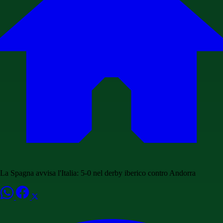
La Spagna avvisa l'Italia: 5-0 nel derby iberico contro Andorra