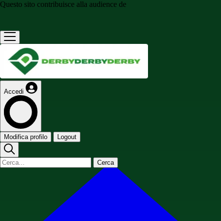
Questo sito contribuisce alla audience de
Accedi
Modifica profilo
Logout
Cerca