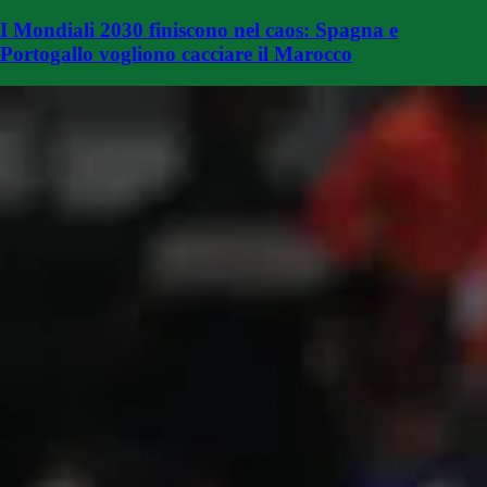
I Mondiali 2030 finiscono nel caos: Spagna e
Portogallo vogliono cacciare il Marocco