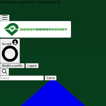
Questo sito contribuisce alla audience de
Accedi
Modifica profilo
Logout
Cerca