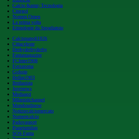
Calcio &amp; Tecnologia
Cinegol
Nomen Omen
La prima volta
Etimologie da Spogliatoio
Calcionapoli1926
Cittaceleste
Derbyderbyderby
Fantamagazine
FCInter1908
Forzaroma
Golssip
Hellas1903
Ilmilanista
Juvenews
Mediagol
Milanistichannel
Mondoudinese
Notiziecalciomercato
Numericalcio
Padovasport
Pianetamilan
SOS Fanta
Toronews