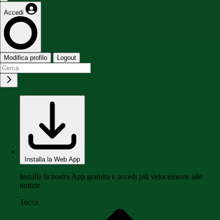
Accedi
Modifica profilo
Logout
Installa la Web App
Installa la nostra App gratuita e accedi più velocemente alle
notizie
Tocca