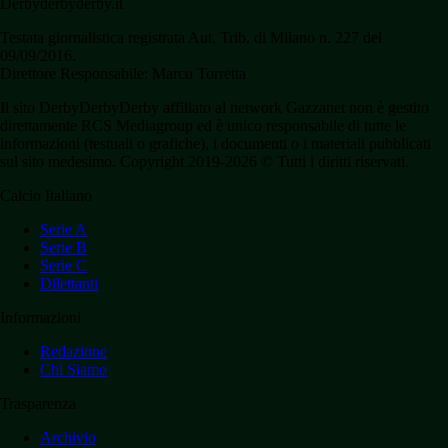
Derbyderbyderby.it
Testata giornalistica registrata Aut. Trib. di Milano n. 227 del
09/09/2016.
Direttore Responsabile: Marco Torretta
Il sito DerbyDerbyDerby affiliato al network Gazzanet non è gestito
direttamente RCS Mediagroup ed è unico responsabile di tutte le
informazioni (testuali o grafiche), i documenti o i materiali pubblicati
sul sito medesimo. Copyright 2019-2026 © Tutti i diritti riservati.
Calcio Italiano
Serie A
Serie B
Serie C
Dilettanti
Informazioni
Redazione
Chi Siamo
Trasparenza
Archivio