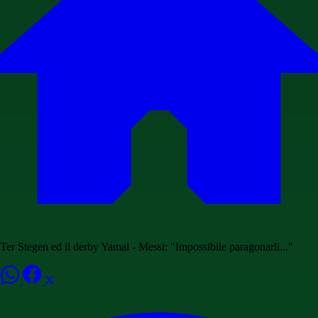
Ter Stegen ed il derby Yamal - Messi: "Impossibile paragonarli..."