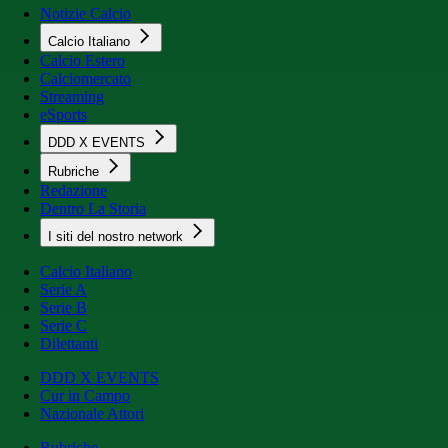
Notizie Calcio
Calcio Italiano
Calcio Estero
Calciomercato
Streaming
eSports
DDD X EVENTS
Rubriche
Redazione
Dentro La Storia
I siti del nostro network
Calcio Italiano
Serie A
Serie B
Serie C
Dilettanti
DDD X EVENTS
Cur in Campo
Nazionale Attori
Rubriche