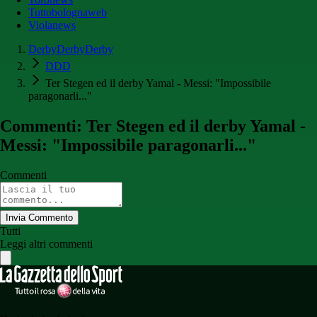
Tuttobolognaweb
Violanews
DerbyDerbyDerby
DDD
Ter Stegen ed il derby Yamal - Messi: "Impossibile
paragonarli..."
Commenti: Ter Stegen ed il derby Yamal -
Messi: "Impossibile paragonarli..."
Commenti
Invia Commento
Tutti
Leggi altri commenti