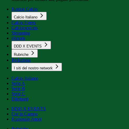
Notizie Calcio
Calcio Italiano
Calcio Estero
Calciomercato
Streaming
eSports
DDD X EVENTS
Rubriche
Redazione
I siti del nostro network
Calcio Italiano
Serie A
Serie B
Serie C
Dilettanti
DDD X EVENTS
Cur in Campo
Nazionale Attori
Rubriche