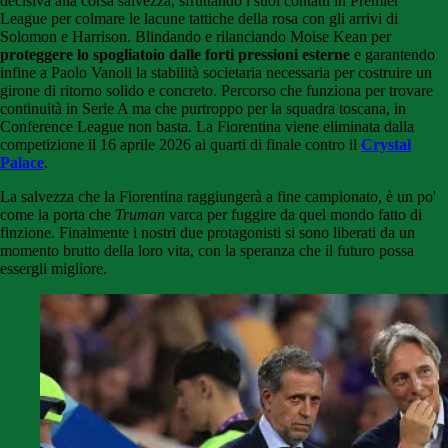
decisiva alla corsa salvezza, sfruttando i suoi contatti in Premier
League per colmare le lacune tattiche della rosa con gli arrivi di
Solomon e Harrison. Blindando e rilanciando Moise Kean per
proteggere lo spogliatoio dalle forti pressioni esterne
e garantendo
infine a Paolo Vanoli la stabilità societaria necessaria per costruire un
girone di ritorno solido e concreto. Percorso che funziona per trovare
continuità in Serie A ma che purtroppo per la squadra toscana, in
Conference League non basta.
La Fiorentina viene eliminata dalla
competizione il 16 aprile 2026
ai quarti di finale contro il
Crystal
Palace
.
La salvezza che la Fiorentina raggiungerà a fine campionato, è un po'
come la porta che
Truman
varca per fuggire da quel mondo fatto di
finzione. Finalmente i nostri due protagonisti si sono liberati da un
momento brutto della loro vita, con la speranza che il futuro possa
essergli migliore.