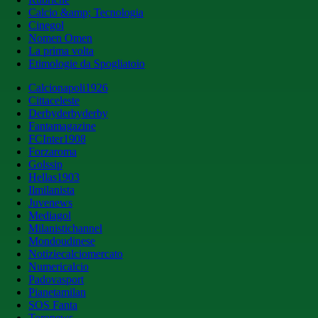
Calcio &amp; Tecnologia
Cinegol
Nomen Omen
La prima volta
Etimologie da Spogliatoio
Calcionapoli1926
Cittaceleste
Derbyderbyderby
Fantamagazine
FCInter1908
Forzaroma
Golssip
Hellas1903
Ilmilanista
Juvenews
Mediagol
Milanistichannel
Mondoudinese
Notiziecalciomercato
Numericalcio
Padovasport
Pianetamilan
SOS Fanta
Toronews