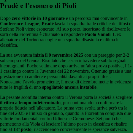
Pradè e l'esonero di Pioli
Dopo
zero vittorie in 10 giornate
e un percorso mai convincente in
Conference League
,
Pradè
lascia la squadra tra le critiche dei tifosi e
Stefano Pioli viene esonerato. Al suo posto, incaricato di risollevare le
sorti della Fiorentina è chiamato a rispondere
Paolo Vanoli
. L'ex
allenatore del Torino raccoglie una squadra disastrata e ultima in
classifica.
La sua avventura
inizia il 9 novembre 2025
con un pareggio per 2-2
sul campo del Genoa. Risultato che lascia intravedere subito segnali
incoraggianti. Poche settimane dopo arriva un’altra prova positiva, l’1-
1 casalingo contro la Juventus del 22 novembre. Ottenuto grazie a una
prestazione di carattere e personalità davanti ai propri tifosi.
Nonostante l’avvio promettente, il mese di dicembre mette in evidenza
tutte le fragilità di uno
spogliatoio ancora instabile
.
La pesante sconfitta interna contro il Verona porta la società a scegliere
il ritiro a tempo indeterminato
, pur continuando a confermare la
propria fiducia nell’allenatore. La prima vera svolta arriva però tra la
fine del 2025 e l’inizio di gennaio, quando la Fiorentina conquista due
vittorie fondamentali contro Udinese e Cremonese. Sei punti che
permettono alla Viola di lasciare l’ultimo posto in classifica e risalire
fino al
18° posto
, riaccendendo concretamente le speranze salvezza.