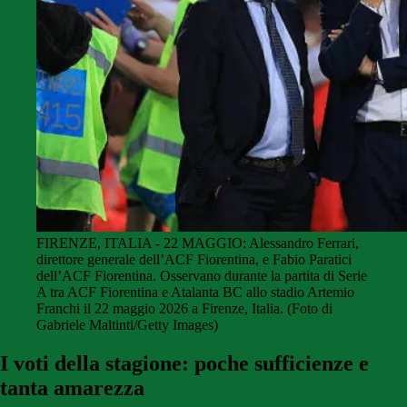
FIRENZE, ITALIA - 22 MAGGIO: Alessandro Ferrari,
direttore generale dell’ACF Fiorentina, e Fabio Paratici
dell’ACF Fiorentina. Osservano durante la partita di Serie
A tra ACF Fiorentina e Atalanta BC allo stadio Artemio
Franchi il 22 maggio 2026 a Firenze, Italia. (Foto di
Gabriele Maltinti/Getty Images)
I voti della stagione: poche sufficienze e
tanta amarezza