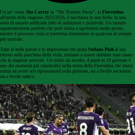
Un po' come
Jim Carrey
in "
The Truman
Show", la
Fiorentina
all'inizio della stagione 2025/2026, è racchiusa in una bolla: in una
sorta di mondo artificiale fatto di ambizioni e positività. Un mondo
apparentemente perfetto che però inizia a sgretolarsi molto presto,
mentre il percorso viola si trasforma lentamente in qualcosa di sempre
più surreale.
Tutte le belle parole e le impressioni che porta
Stefano Pioli
al suo
ritorno sulla panchina della viola, iniziano a essere dubitate man mano
che la stagione procede. Un inizio da incubo, 4 punti in 10 giornate è
uno dei momenti più catastrofici nella storia della Fiorentina che inizia
ormai ad avere seri ripensamenti sulla gestione, sia a livello societario
sia a livello tattico.