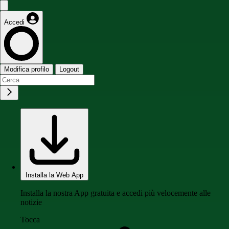
Accedi
Modifica profilo
Logout
Installa la Web App
Installa la nostra App gratuita e accedi più velocemente alle
notizie
Tocca