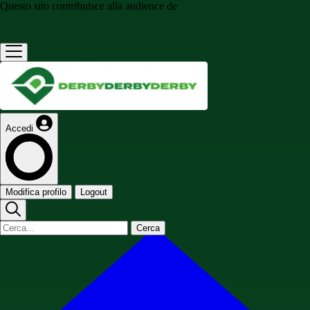
Questo sito contribuisce alla audience de
Accedi
Modifica profilo
Logout
Cerca