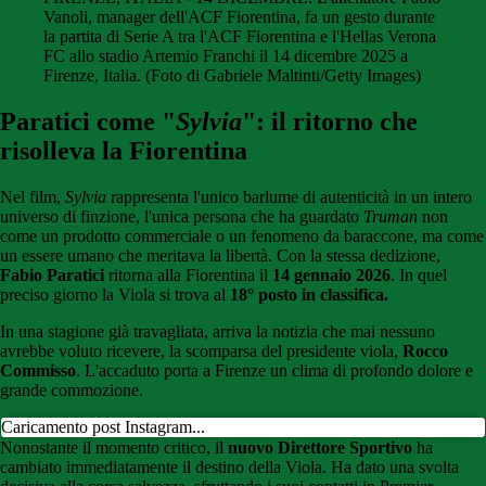
Vanoli, manager dell'ACF Fiorentina, fa un gesto durante
la partita di Serie A tra l'ACF Fiorentina e l'Hellas Verona
FC allo stadio Artemio Franchi il 14 dicembre 2025 a
Firenze, Italia. (Foto di Gabriele Maltinti/Getty Images)
Paratici come "
Sylvia
": il ritorno che
risolleva la Fiorentina
Nel film,
Sylvia
rappresenta l'unico barlume di autenticità in un intero
universo di finzione, l'unica persona che ha guardato
Truman
non
come un prodotto commerciale o un fenomeno da baraccone, ma come
un essere umano che meritava la libertà. Con la stessa dedizione,
Fabio Paratici
ritorna alla Fiorentina il
14 gennaio 2026
. In quel
preciso giorno la Viola si trova al
18° posto in classifica.
In una stagione già travagliata, arriva la notizia che mai nessuno
avrebbe voluto ricevere, la scomparsa del presidente viola,
Rocco
Commisso
. L'accaduto porta a Firenze un clima di profondo dolore e
grande commozione.
Caricamento post Instagram...
Nonostante il momento critico, il
nuovo Direttore Sportivo
ha
cambiato immediatamente il destino della Viola. Ha dato una svolta