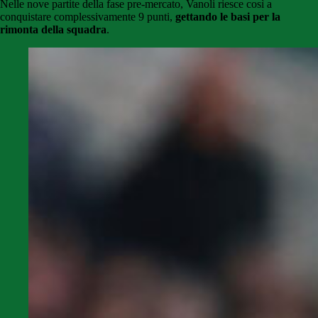
Nelle nove partite della fase pre-mercato, Vanoli riesce così a
conquistare complessivamente 9 punti,
gettando le basi per la
rimonta della squadra
.