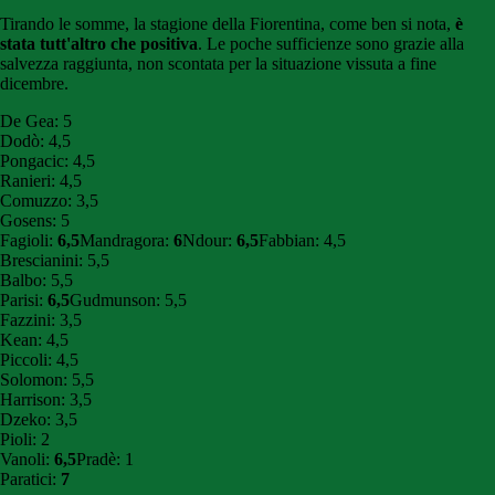
Tirando le somme, la stagione della Fiorentina, come ben si nota,
è
stata tutt'altro che positiva
. Le poche sufficienze sono grazie alla
salvezza raggiunta, non scontata per la situazione vissuta a fine
dicembre.
De Gea: 5
Dodò: 4,5
Pongacic: 4,5
Ranieri: 4,5
Comuzzo: 3,5
Gosens: 5
Fagioli:
6,5
Mandragora:
6
Ndour:
6,5
Fabbian: 4,5
Brescianini: 5,5
Balbo: 5,5
Parisi:
6,5
Gudmunson: 5,5
Fazzini: 3,5
Kean: 4,5
Piccoli: 4,5
Solomon: 5,5
Harrison: 3,5
Dzeko: 3,5
Pioli: 2
Vanoli:
6,5
Pradè: 1
Paratici:
7