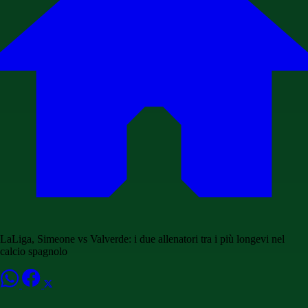
LaLiga, Simeone vs Valverde: i due allenatori tra i più longevi nel
calcio spagnolo