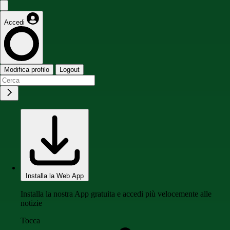
Accedi
Modifica profilo
Logout
Installa la Web App
Installa la nostra App gratuita e accedi più velocemente alle
notizie
Tocca