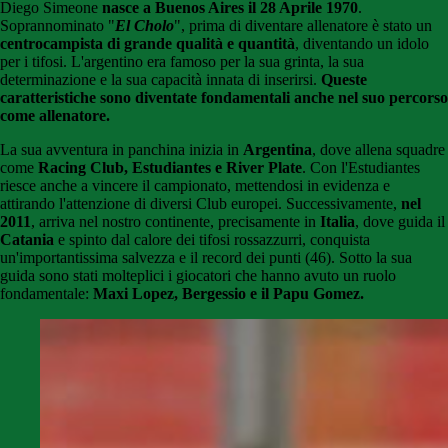
Diego Simeone
nasce a Buenos Aires il 28 Aprile 1970
.
Soprannominato "
El Cholo
", prima di diventare allenatore è stato un
centrocampista di grande qualità e quantità
, diventando un idolo
per i tifosi. L'argentino era famoso per la sua grinta, la sua
determinazione e la sua capacità innata di inserirsi.
Queste
caratteristiche sono diventate fondamentali anche nel suo percorso
come allenatore.
La sua avventura in panchina inizia in
Argentina
, dove allena squadre
come
Racing Club, Estudiantes e River Plate
. Con l'Estudiantes
riesce anche a vincere il campionato, mettendosi in evidenza e
attirando l'attenzione di diversi Club europei. Successivamente,
nel
2011
, arriva nel nostro continente, precisamente in
Italia
, dove guida il
Catania
e spinto dal calore dei tifosi rossazzurri, conquista
un'importantissima salvezza e il record dei punti (46). Sotto la sua
guida sono stati molteplici i giocatori che hanno avuto un ruolo
fondamentale:
Maxi Lopez, Bergessio e il Papu Gomez.