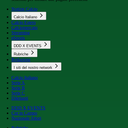
Notizie Calcio
Calcio Italiano
Calcio Estero
Calciomercato
Streaming
eSports
DDD X EVENTS
Rubriche
Redazione
I siti del nostro network
Calcio Italiano
Serie A
Serie B
Serie C
Dilettanti
DDD X EVENTS
Cur in Campo
Nazionale Attori
Rubriche