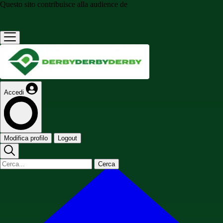
Questo sito contribuisce alla audience de
Accedi
Modifica profilo
Logout
Cerca