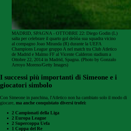
MADRID, SPAGNA - OTTOBRE 22: Diego Godin (L)
salta per celebrare il quarto gol deòòa sua squadra vicino
al compagno Joao Miranda (R) durante la UEFA
Champions League gruppo A nel match tra Club Atletico
de Madrid e Malmo FF al Vicente Calderon stadium a
Ottobre 22, 2014 in Madrid, Spagna. (Photo by Gonzalo
Arroyo Moreno/Getty Images)
I successi più importanti di Simeone e i
giocatori simbolo
Con Simeone in panchina, l'Atletico non ha cambiato solo il modo di
giocare,
ma anche conquistato diversi trofei:
2 Campionati della Liga
2 Europa League
2 Supercoppa Uefa
1 Coppa del Re