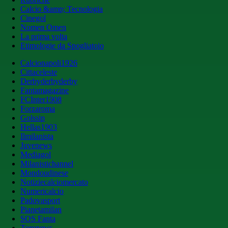
Calcio &amp; Tecnologia
Cinegol
Nomen Omen
La prima volta
Etimologie da Spogliatoio
Calcionapoli1926
Cittaceleste
Derbyderbyderby
Fantamagazine
FCInter1908
Forzaroma
Golssip
Hellas1903
Ilmilanista
Juvenews
Mediagol
Milanistichannel
Mondoudinese
Notiziecalciomercato
Numericalcio
Padovasport
Pianetamilan
SOS Fanta
Toronews