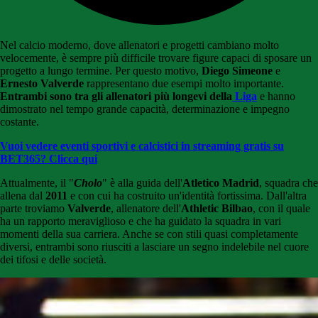
Nel calcio moderno, dove allenatori e progetti cambiano molto
velocemente, è sempre più difficile trovare figure capaci di sposare un
progetto a lungo termine. Per questo motivo,
Diego Simeone
e
Ernesto Valverde
rappresentano due esempi molto importante.
Entrambi sono tra gli allenatori più longevi della
Liga
e hanno
dimostrato nel tempo grande capacità, determinazione e impegno
costante.
Vuoi vedere eventi sportivi e calcistici in streaming gratis su
BET365? Clicca qui
Attualmente, il "
Cholo
" è alla guida dell'
Atletico Madrid
, squadra che
allena dal
2011
e con cui ha costruito un'identità fortissima. Dall'altra
parte troviamo
Valverde
, allenatore dell'
Athletic Bilbao
, con il quale
ha un rapporto meraviglioso e che ha guidato la squadra in vari
momenti della sua carriera. Anche se con stili quasi completamente
diversi, entrambi sono riusciti a lasciare un segno indelebile nel cuore
dei tifosi e delle società.