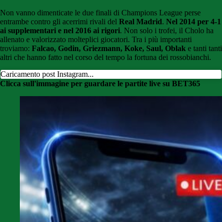
Non vanno dimenticate le due finali di Champions League perse
entrambe contro gli acerrimi rivali del
Real Madrid
.
Nel 2014 per 4-1
ai supplementari e nel 2016 ai rigori
. Non solo i trofei, il Cholo ha
allenato e valorizzato molteplici giocatori. Tra i più importanti
troviamo:
Falcao, Godin, Griezmann, Koke, Saul, Oblak
e tanti tanti
altri che hanno fatto nel corso del tempo la fortuna dei rossobianchi.
Caricamento post Instagram...
Clicca sull'immagine per guardare le partite live su BET365