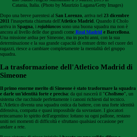
Catania, Italia. (Photo by Maurizio Lagana/Getty Images)
Dopo una breve parentesi al
San Lorenzo
, arriva nel
23 dicembre
2011
l'inaspettata chiamata dell'
Atletico Madrid
. Quando il Cholo
arriva in
Spagna
, i
rojablancos
sono una buona squadra ma non è
ancora al livello delle due grandi come
Real Madrid
e Barcellona
.
Una missione ardua per Simeone, ma in pochi anni, con la sua
determinazione e la sua grande capacità di entrare dritto nel cuore dei
ragazzi, riesce a cambiare completamente la mentalità del gruppo
squadra.
La trasformazione dell'Atletico Madrid di
Simeone
Il primo enorme merito di Simeone è stato trasformare la squadra
e darle un'identità forte e precisa
: da qui nascerà il "
Cholismo
", un
sistema che racchiude perfettamente i canoni richiesti dal tecnico.
L'Atletico diventa una squadra ostica da battere, con una forte identità
difensiva, compatta e quasi impossibile da sovrastare. I giocatori
reincarnano lo spirito dell'argentino: lottano su ogni pallone, restano
uniti nei momenti di difficoltà e sfruttano qualsiasi occasione per
andare a rete.