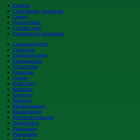
Rubriche
Calcio &amp; Tecnologia
Cinegol
Nomen Omen
La prima volta
Etimologie da Spogliatoio
Calcionapoli1926
Cittaceleste
Derbyderbyderby
Fantamagazine
FCInter1908
Forzaroma
Golssip
Hellas1903
Ilmilanista
Juvenews
Mediagol
Milanistichannel
Mondoudinese
Notiziecalciomercato
Numericalcio
Padovasport
Pianetamilan
SOS Fanta