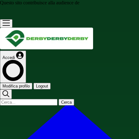
Questo sito contribuisce alla audience de
Accedi
Modifica profilo
Logout
Cerca