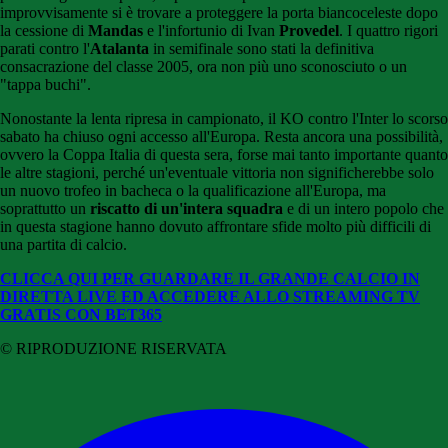
improvvisamente si è trovare a proteggere la porta biancoceleste dopo
la cessione di
Mandas
e l'infortunio di Ivan
Provedel
. I quattro rigori
parati contro l'
Atalanta
in semifinale sono stati la definitiva
consacrazione del classe 2005, ora non più uno sconosciuto o un
"tappa buchi".
Nonostante la lenta ripresa in campionato, il KO contro l'Inter lo scorso
sabato ha chiuso ogni accesso all'Europa. Resta ancora una possibilità,
ovvero la Coppa Italia di questa sera, forse mai tanto importante quanto
le altre stagioni, perché un'eventuale vittoria non significherebbe solo
un nuovo trofeo in bacheca o la qualificazione all'Europa, ma
soprattutto un
riscatto di un'intera squadra
e di un intero popolo che
in questa stagione hanno dovuto affrontare sfide molto più difficili di
una partita di calcio.
CLICCA QUI PER GUARDARE IL GRANDE CALCIO IN
DIRETTA LIVE ED ACCEDERE ALLO STREAMING TV
GRATIS CON BET365
© RIPRODUZIONE RISERVATA