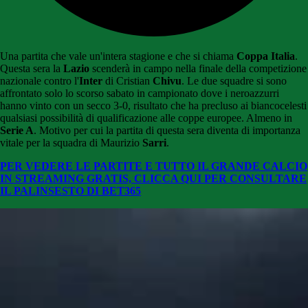
Una partita che vale un'intera stagione e che si chiama
Coppa Italia
.
Questa sera la
Lazio
scenderà in campo nella finale della competizione
nazionale contro l'
Inter
di Cristian
Chivu
. Le due squadre si sono
affrontato solo lo scorso sabato in campionato dove i neroazzurri
hanno vinto con un secco 3-0, risultato che ha precluso ai biancocelesti
qualsiasi possibilità di qualificazione alle coppe europee. Almeno in
Serie A
. Motivo per cui la partita di questa sera diventa di importanza
vitale per la squadra di Maurizio
Sarri
.
PER VEDERE LE PARTITE E TUTTO IL GRANDE CALCIO
IN STREAMING GRATIS, CLICCA QUI PER CONSULTARE
IL PALINSESTO DI BET365