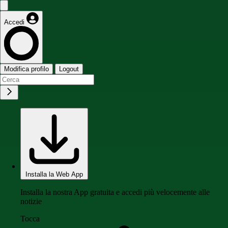
Accedi
Modifica profilo
Logout
Installa la Web App
Installa la nostra App gratuita e accedi più velocemente alle
notizie
Tocca