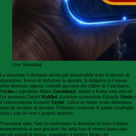
Live Streaming
La situazione è diventata ancora più insostenibile dopo il mercato di
riparazione. Invece di rinforzare la squadra, la dirigenza si è mossa
nella direzione opposta cedendo giocatori del calibro di Castellanos,
Vecino
e soprattutto Mateo
Guendouzi
, mentre a Roma sono arrivati
l'ex promessa Daniel
Maldini
, il portiere sconosciuto Edoardo
Motta
e
il centrocampista Kenneth
Taylor
. I tifosi ne hanno avuto abbastanza
tanto da decidere di disertare l'Olimpico rendendo le partite casalinghe
della Lazio un vero e proprio mortorio.
Nonostante tutto, Sarri ha trasformato la delusione in forza d'animo,
trasmettendola ai suoi giocatori che nella fase di ritorno hanno dato
piccoli segnali di ripresa, soprattutto il portiere Motta che