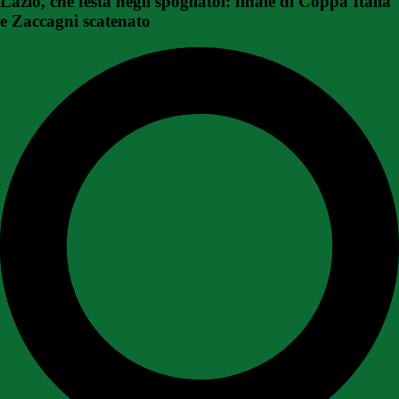
Lazio, che festa negli spogliatoi: finale di Coppa Italia
e Zaccagni scatenato