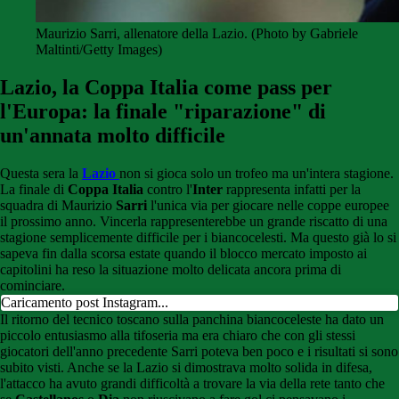
Maurizio Sarri, allenatore della Lazio. (Photo by Gabriele
Maltinti/Getty Images)
Lazio, la Coppa Italia come pass per
l'Europa: la finale "riparazione" di
un'annata molto difficile
Questa sera la
Lazio
non si gioca solo un trofeo ma un'intera stagione.
La finale di
Coppa Italia
contro l'
Inter
rappresenta infatti per la
squadra di Maurizio
Sarri
l'unica via per giocare nelle coppe europee
il prossimo anno. Vincerla rappresenterebbe un grande riscatto di una
stagione semplicemente difficile per i biancocelesti. Ma questo già lo si
sapeva fin dalla scorsa estate quando il blocco mercato imposto ai
capitolini ha reso la situazione molto delicata ancora prima di
cominciare.
Caricamento post Instagram...
Il ritorno del tecnico toscano sulla panchina biancoceleste ha dato un
piccolo entusiasmo alla tifoseria ma era chiaro che con gli stessi
giocatori dell'anno precedente Sarri poteva ben poco e i risultati si sono
subito visti. Anche se la Lazio si dimostrava molto solida in difesa,
l'attacco ha avuto grandi difficoltà a trovare la via della rete tanto che