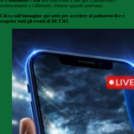
se
Castellanos
o
Dia
non riuscivano a fare gol ci pensavano i
centrocampisti o i difensori. Almeno quando potevano.
Clicca sull’immagine qui sotto per accedere al palinsesto live e
scoprire tutti gli eventi di BET365