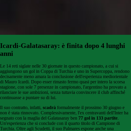
Icardi-Galatasaray: è finita dopo 4 lunghi
anni
Le 14 reti siglate nelle 30 giornate in questo campionato, a cui si
aggiungono un gol in Coppa di Turchia e uno in Supercoppa, rendono
decisamente meno amara la conclusione dell'esperienza mediorientale
di Mauro Icardi. Dopo esser rimasto fermo quasi per intero la scorsa
stagione, con sole 7 presenze in campionato, l'argentino ha provato a
rilanciare le sue ambizioni, senza tuttavia convincere il club affinché
continuasse a puntare su di lui.
Il suo contratto, infatti,
scadrà
formalmente il prossimo 30 giugno e
non è stata rinnovato. Complessivamente, l'ex centravanti dell'Inter ha
segnato con la maglia del Galatasaray ben
77 gol in 133 partite
.
Un'esperienza che si conclude con il quarto titolo di Campione di
Turchia. Oltre agli Scudetti, il suo Palmares espone anche una