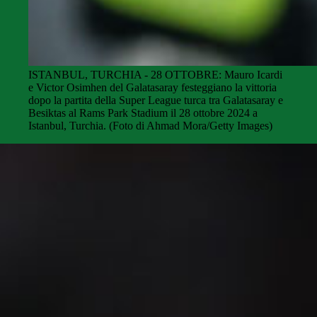
ISTANBUL, TURCHIA - 28 OTTOBRE: Mauro Icardi
e Victor Osimhen del Galatasaray festeggiano la vittoria
dopo la partita della Super League turca tra Galatasaray e
Besiktas al Rams Park Stadium il 28 ottobre 2024 a
Istanbul, Turchia. (Foto di Ahmad Mora/Getty Images)