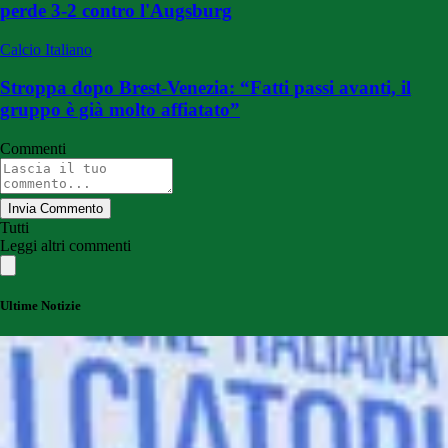
perde 3-2 contro l'Augsburg
Calcio Italiano
Stroppa dopo Brest-Venezia: “Fatti passi avanti, il
gruppo è già molto affiatato”
Commenti
Invia Commento
Tutti
Leggi altri commenti
Ultime Notizie