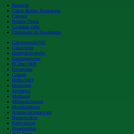
Rubriche
Calcio &amp; Tecnologia
Cinegol
Nomen Omen
La prima volta
Etimologie da Spogliatoio
Calcionapoli1926
Cittaceleste
Derbyderbyderby
Fantamagazine
FCInter1908
Forzaroma
Golssip
Hellas1903
Ilmilanista
Juvenews
Mediagol
Milanistichannel
Mondoudinese
Notiziecalciomercato
Numericalcio
Padovasport
Pianetamilan
SOS Fanta