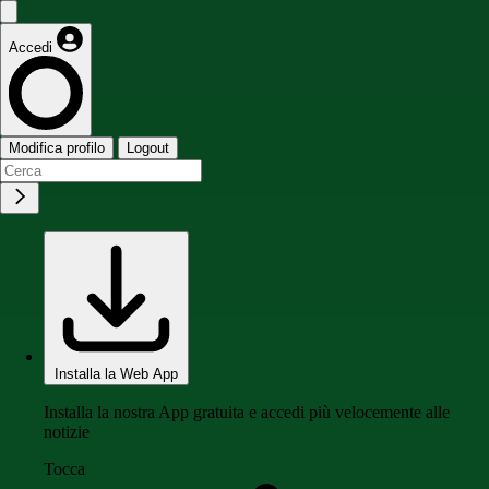
Accedi
Modifica profilo
Logout
Installa la Web App
Installa la nostra App gratuita e accedi più velocemente alle
notizie
Tocca