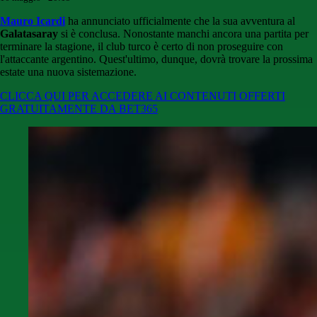
Mauro Icardi
ha annunciato ufficialmente che la sua avventura al
Galatasaray
si è conclusa. Nonostante manchi ancora una partita per
terminare la stagione, il club turco è certo di non proseguire con
l'attaccante argentino. Quest'ultimo, dunque, dovrà trovare la prossima
estate una nuova sistemazione.
CLICCA QUI PER ACCEDERE AI CONTENUTI OFFERTI
GRATUITAMENTE DA BET365