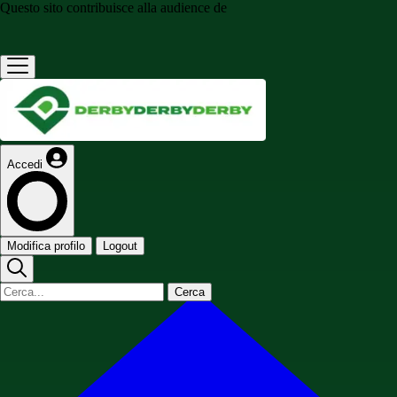
Questo sito contribuisce alla audience de
Accedi
Modifica profilo
Logout
Cerca