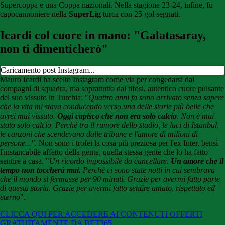
Supercoppa e una Coppa nazionali. Nella stagione 23-24, infine, fu
capocannoniere nella
SuperLig
turca con 25 gol segnati.
Icardi col cuore in mano: "Galatasaray,
non ti dimenticherò"
Caricamento post Instagram...
Mauro Icardi ha scelto Instagram come via per congedarsi dai
compagni di squadra, ma soprattutto dai tifosi, autentico cuore pulsante
del suo vissuto in Turchia: "
Quattro anni fa sono arrivato senza sapere
che la vita mi stava conducendo verso una delle storie più belle che
avrei mai vissuto.
Oggi capisco che non era solo calcio
.
Non è mai
stato solo calcio.
Perché tra il rumore dello stadio, le luci di Istanbul,
le canzoni che scendevano dalle tribune e l'amore di milioni di
persone...".
Non sono i trofei la cosa più preziosa per l'ex Inter, bensì
l'instancabile affetto della gente, quella stessa gente che lo ha fatto
sentire a casa. "
Un ricordo impossibile da cancellare.
Un amore che il
tempo non toccherà mai.
Perché ci sono state notti in cui sembrava
che il mondo si fermasse per 90 minuti.
Grazie per avermi fatto parte
di questa storia. Grazie per avermi fatto sentire amato, rispettato ed
eterno
".
CLICCA QUI PER ACCEDERE AI CONTENUTI OFFERTI
GRATUITAMENTE DA BET365