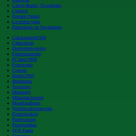
Calcio &amp; Tecnologia
Cinegol
Nomen Omen
La prima volta
Etimologie da Spogliatoio
Calcionapoli1926
Cittaceleste
Derbyderbyderby
Fantamagazine
FCInter1908
Forzaroma
Golssip
Hellas1903
Ilmilanista
Juvenews
Mediagol
Milanistichannel
Mondoudinese
Notiziecalciomercato
Numericalcio
Padovasport
Pianetamilan
SOS Fanta
Toronews