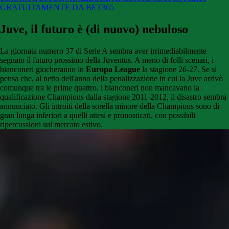
GRATUITAMENTE DA BET365
Juve, il futuro è (di nuovo) nebuloso
La giornata numero 37 di Serie A sembra aver irrimediabilmente
segnato il futuro prossimo della Juventus. A meno di folli scenari, i
bianconeri giocheranno in
Europa League
la stagione 26-27. Se si
pensa che, al netto dell'anno della penalizzazione in cui la Juve arrivò
comunque tra le prime quattro, i bianconeri non mancavano la
qualificazione Champions dalla stagione 2011-2012, il disastro sembra
annunciato. Gli introiti della sorella minore della Champions sono di
gran lunga inferiori a quelli attesi e pronosticati, con possibili
ripercussioni sul mercato estivo.