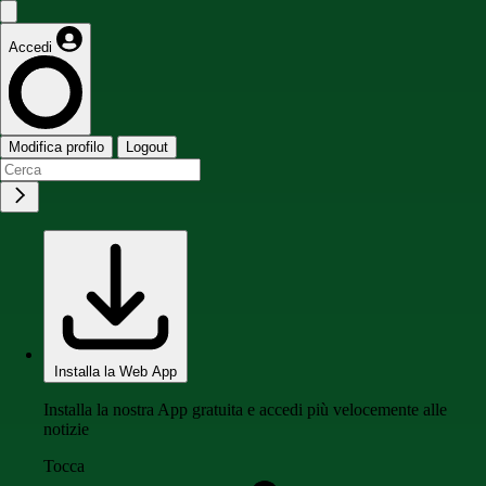
Accedi
Modifica profilo
Logout
Installa la Web App
Installa la nostra App gratuita e accedi più velocemente alle
notizie
Tocca