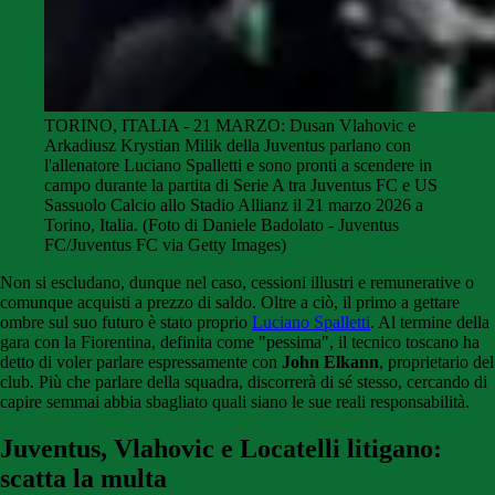
TORINO, ITALIA - 21 MARZO: Dusan Vlahovic e
Arkadiusz Krystian Milik della Juventus parlano con
l'allenatore Luciano Spalletti e sono pronti a scendere in
campo durante la partita di Serie A tra Juventus FC e US
Sassuolo Calcio allo Stadio Allianz il 21 marzo 2026 a
Torino, Italia. (Foto di Daniele Badolato - Juventus
FC/Juventus FC via Getty Images)
Non si escludano, dunque nel caso, cessioni illustri e remunerative o
comunque acquisti a prezzo di saldo. Oltre a ciò, il primo a gettare
ombre sul suo futuro è stato proprio
Luciano Spalletti
. Al termine della
gara con la Fiorentina, definita come "pessima", il tecnico toscano ha
detto di voler parlare espressamente con
John Elkann
, proprietario del
club. Più che parlare della squadra, discorrerà di sé stesso, cercando di
capire semmai abbia sbagliato quali siano le sue reali responsabilità.
Juventus, Vlahovic e Locatelli litigano:
scatta la multa