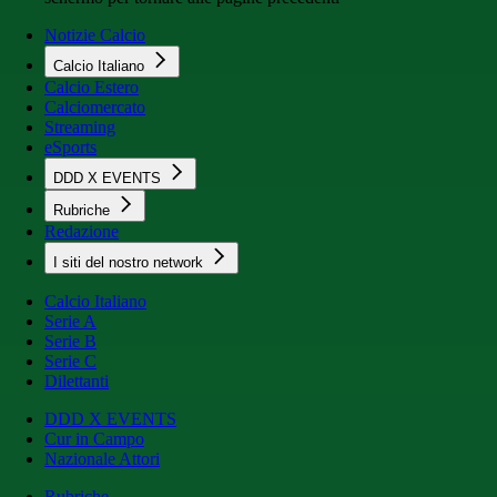
Notizie Calcio
Calcio Italiano
Calcio Estero
Calciomercato
Streaming
eSports
DDD X EVENTS
Rubriche
Redazione
I siti del nostro network
Calcio Italiano
Serie A
Serie B
Serie C
Dilettanti
DDD X EVENTS
Cur in Campo
Nazionale Attori
Rubriche