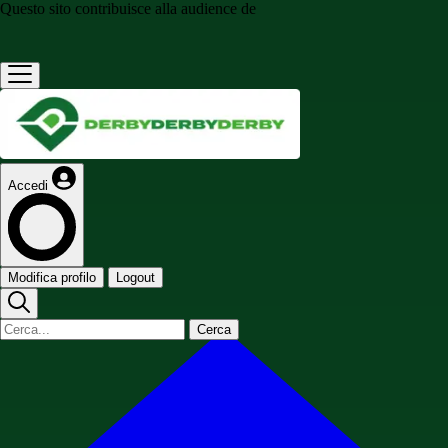
Questo sito contribuisce alla audience de
Accedi
Modifica profilo
Logout
Cerca