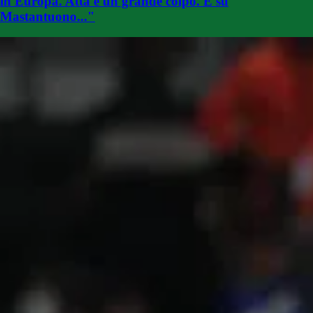
in Europa. Atta è un grande colpo. E su
Mastantuono..."