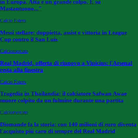
in Europa. Atta è un grande colpo. E su
Mastantuono..."
Calcio Estero
Messi stellare: doppietta, assist e vittoria in League
Cup contro il San Luis
Calciomercato
Real Madrid, offerta di rinnovo a Vinicius: l'Arsenal
resta alla finestra
Calcio Estero
Tragedia in Thailandia: il calciatore Safwan Awae
muore colpito da un fulmine durante una partita
Calciomercato
Diomande fa la storia: con 140 milioni di euro diventa
l'acquisto più caro di sempre del Real Madrid