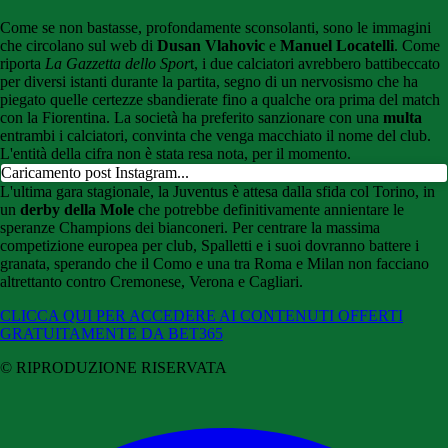
Come se non bastasse, profondamente sconsolanti, sono le immagini
che circolano sul web di
Dusan Vlahovic
e
Manuel Locatelli
. Come
riporta
La Gazzetta dello Spor
t, i due calciatori avrebbero battibeccato
per diversi istanti durante la partita, segno di un nervosismo che ha
piegato quelle certezze sbandierate fino a qualche ora prima del match
con la Fiorentina. La società ha preferito sanzionare con una
multa
entrambi i calciatori, convinta che venga macchiato il nome del club.
L'entità della cifra non è stata resa nota, per il momento.
Caricamento post Instagram...
L'ultima gara stagionale, la Juventus è attesa dalla sfida col Torino, in
un
derby della Mole
che potrebbe definitivamente annientare le
speranze Champions dei bianconeri. Per centrare la massima
competizione europea per club, Spalletti e i suoi dovranno battere i
granata, sperando che il Como e una tra Roma e Milan non facciano
altrettanto contro Cremonese, Verona e Cagliari.
CLICCA QUI PER ACCEDERE AI CONTENUTI OFFERTI
GRATUITAMENTE DA BET365
© RIPRODUZIONE RISERVATA