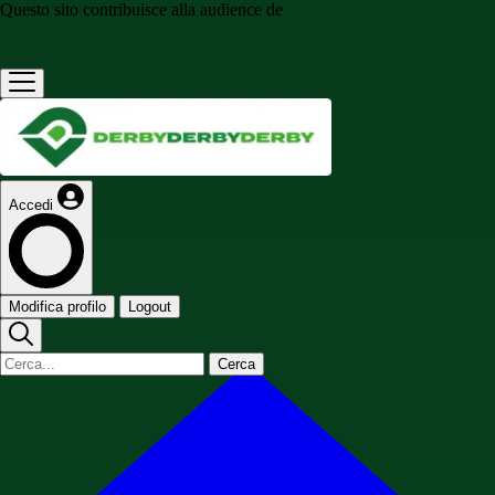
Questo sito contribuisce alla audience de
Accedi
Modifica profilo
Logout
Cerca