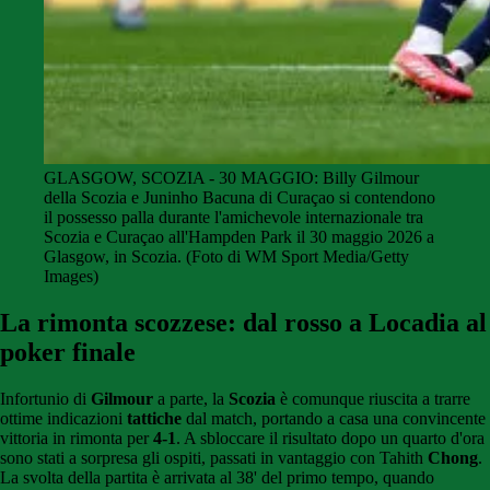
GLASGOW, SCOZIA - 30 MAGGIO: Billy Gilmour
della Scozia e Juninho Bacuna di Curaçao si contendono
il possesso palla durante l'amichevole internazionale tra
Scozia e Curaçao all'Hampden Park il 30 maggio 2026 a
Glasgow, in Scozia. (Foto di WM Sport Media/Getty
Images)
La rimonta scozzese: dal rosso a Locadia al
poker finale
Infortunio di
Gilmour
a parte, la
Scozia
è comunque riuscita a trarre
ottime indicazioni
tattiche
dal match, portando a casa una convincente
vittoria in rimonta per
4-1
. A sbloccare il risultato dopo un quarto d'ora
sono stati a sorpresa gli ospiti, passati in vantaggio con Tahith
Chong
.
La svolta della partita è arrivata al 38' del primo tempo, quando