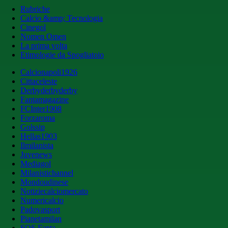
Rubriche
Calcio &amp; Tecnologia
Cinegol
Nomen Omen
La prima volta
Etimologie da Spogliatoio
Calcionapoli1926
Cittaceleste
Derbyderbyderby
Fantamagazine
FCInter1908
Forzaroma
Golssip
Hellas1903
Ilmilanista
Juvenews
Mediagol
Milanistichannel
Mondoudinese
Notiziecalciomercato
Numericalcio
Padovasport
Pianetamilan
SOS Fanta