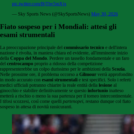
pic.twitter.com/BjThv5mXjx
— Sky Sports News (@SkySportsNews)
May 30, 2026
Fiato sospeso per i Mondiali: attesi gli
esami strumentali
La preoccupazione principale del
commissario tecnico
e dell'intera
nazione è rivolta, in maniera chiara ed evidente, all'imminente inizio
della
Coppa del Mondo
. Perdere un tassello fondamentale e un faro
del
centrocampo
proprio a ridosso della competizione
rappresenterebbe un colpo durissimo per le ambizioni della
Scozia
.
Nelle prossime ore, il problema occorso a
Gilmour
verrà approfondito
in modo accurato con
esami strumentali
e test specifici. Solo i referti
medici ufficiali potranno chiarire la reale entità della
lesione
al
ginocchio e stabilire definitivamente se questo
infortunio
inatteso
metterà a rischio o meno la sua partenza per il torneo intercontinentale.
I tifosi scozzesi, così come quelli
partenopei
, restano dunque col fiato
sospeso in attesa di novità rassicuranti.