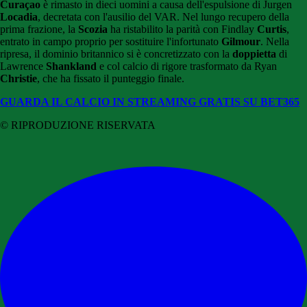
Curaçao
è rimasto in dieci uomini a causa dell'espulsione di Jurgen
Locadia
, decretata con l'ausilio del VAR. Nel lungo recupero della
prima frazione, la
Scozia
ha ristabilito la parità con Findlay
Curtis
,
entrato in campo proprio per sostituire l'infortunato
Gilmour
. Nella
ripresa, il dominio britannico si è concretizzato con la
doppietta
di
Lawrence
Shankland
e col calcio di rigore trasformato da Ryan
Christie
, che ha fissato il punteggio finale.
GUARDA IL CALCIO IN STREAMING GRATIS SU BET365
© RIPRODUZIONE RISERVATA