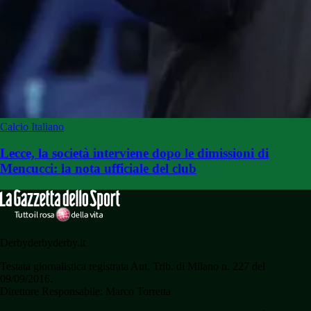
Calcio Italiano
Lecce, la società interviene dopo le dimissioni di
Mencucci: la nota ufficiale del club
Derbyderbyderby.it
Testata giornalistica registrata Aut. Trib. di Milano n. 227 del
09/09/2016.
Direttore Responsabile: Marco Torretta