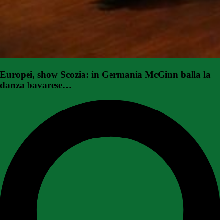
Europei, show Scozia: in Germania McGinn balla la
danza bavarese…