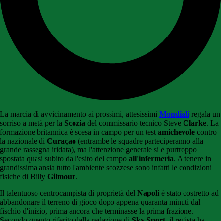
La marcia di avvicinamento ai prossimi, attesissimi
Mondiali
regala un
sorriso a metà per la
Scozia
del commissario tecnico Steve
Clarke
. La
formazione britannica è scesa in campo per un test
amichevole
contro
la nazionale di
Curaçao
(entrambe le squadre parteciperanno alla
grande rassegna iridata), ma l'attenzione generale si è purtroppo
spostata quasi subito dall'esito del campo
all'infermeria
. A tenere in
grandissima ansia tutto l'ambiente scozzese sono infatti le condizioni
fisiche di Billy
Gilmour
.
Il talentuoso centrocampista di proprietà del
Napoli
è stato costretto ad
abbandonare il terreno di gioco dopo appena quaranta minuti dal
fischio d'inizio, prima ancora che terminasse la prima frazione.
Secondo quanto riferito dalla redazione di
Sky Sport
, il regista ha