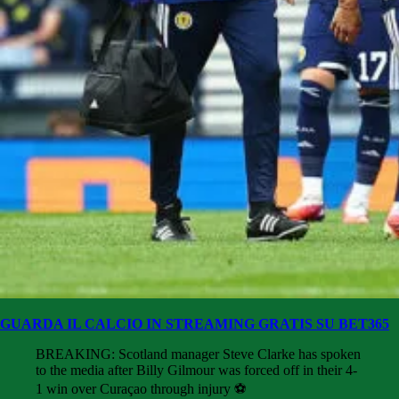
GUARDA IL CALCIO IN STREAMING GRATIS SU BET365
BREAKING: Scotland manager Steve Clarke has spoken
to the media after Billy Gilmour was forced off in their 4-
1 win over Curaçao through injury ⚽️