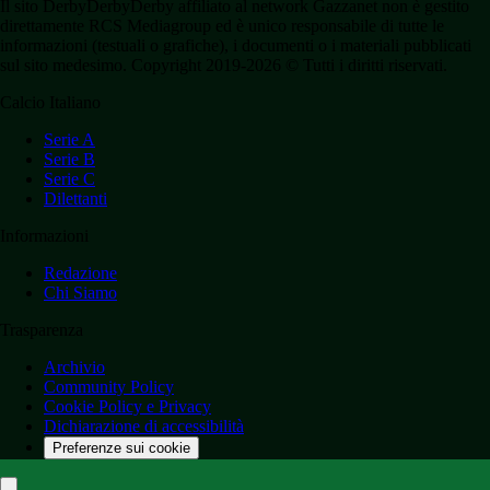
Il sito DerbyDerbyDerby affiliato al network Gazzanet non è gestito
direttamente RCS Mediagroup ed è unico responsabile di tutte le
informazioni (testuali o grafiche), i documenti o i materiali pubblicati
sul sito medesimo. Copyright 2019-2026 © Tutti i diritti riservati.
Calcio Italiano
Serie A
Serie B
Serie C
Dilettanti
Informazioni
Redazione
Chi Siamo
Trasparenza
Archivio
Community Policy
Cookie Policy e Privacy
Dichiarazione di accessibilità
Preferenze sui cookie