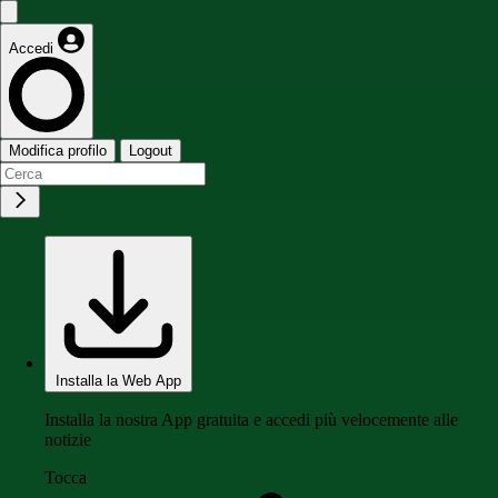
Accedi
Modifica profilo
Logout
Installa la Web App
Installa la nostra App gratuita e accedi più velocemente alle
notizie
Tocca