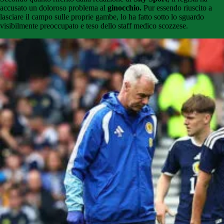
accusato un doloroso problema al
ginocchio.
Pur essendo riuscito a
lasciare il campo sulle proprie gambe, lo ha fatto sotto lo sguardo
visibilmente preoccupato e teso dello staff medico scozzese.