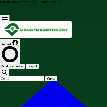
Questo sito contribuisce alla audience de
Accedi
Modifica profilo
Logout
Cerca