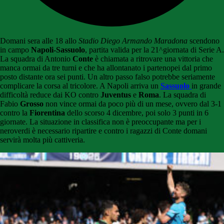
Domani sera alle 18 allo
Stadio Diego Armando Maradona
scendono
in campo
Napoli-Sassuolo
, partita valida per la 21^giornata di Serie A.
La squadra di Antonio
Conte
è chiamata a ritrovare una vittoria che
manca ormai da tre turni e che ha allontanato i partenopei dal primo
posto distante ora sei punti. Un altro passo falso potrebbe seriamente
complicare la corsa al tricolore. A Napoli arriva un
Sassuolo
in grande
difficoltà reduce dai KO contro
Juventus
e
Roma
. La squadra di
Fabio
Grosso
non vince ormai da poco più di un mese, ovvero dal 3-1
contro la
Fiorentina
dello scorso 4 dicembre, poi solo 3 punti in 6
giornate. La situazione in classifica non è preoccupante ma per i
neroverdi è necessario ripartire e contro i ragazzi di Conte domani
servirà molta più cattiveria.