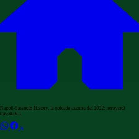
Napoli-Sassuolo History, la goleada azzurra del 2022: neroverdi
travolti 6-1