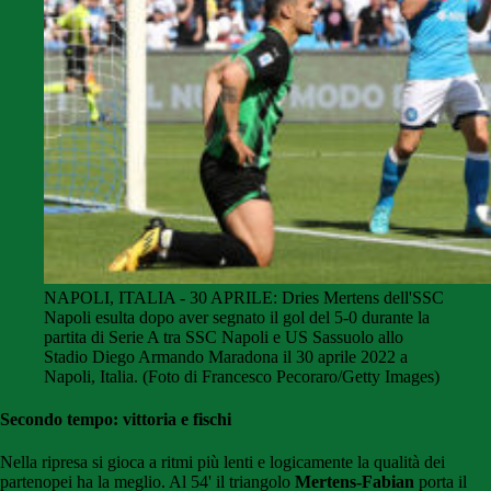
NAPOLI, ITALIA - 30 APRILE: Dries Mertens dell'SSC
Napoli esulta dopo aver segnato il gol del 5-0 durante la
partita di Serie A tra SSC Napoli e US Sassuolo allo
Stadio Diego Armando Maradona il 30 aprile 2022 a
Napoli, Italia. (Foto di Francesco Pecoraro/Getty Images)
Secondo tempo: vittoria e fischi
Nella ripresa si gioca a ritmi più lenti e logicamente la qualità dei
partenopei ha la meglio. Al 54' il triangolo
Mertens-Fabian
porta il