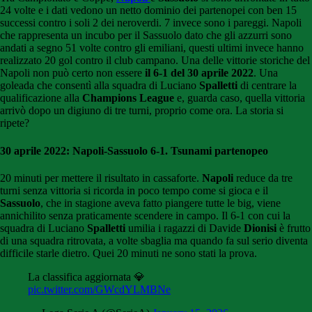
24 volte e i dati vedono un netto dominio dei partenopei con ben 15
successi contro i soli 2 dei neroverdi. 7 invece sono i pareggi. Napoli
che rappresenta un incubo per il Sassuolo dato che gli azzurri sono
andati a segno 51 volte contro gli emiliani, questi ultimi invece hanno
realizzato 20 gol contro il club campano. Una delle vittorie storiche del
Napoli non può certo non essere
il 6-1 del 30 aprile 2022
. Una
goleada che consentì alla squadra di Luciano
Spalletti
di centrare la
qualificazione alla
Champions League
e, guarda caso, quella vittoria
arrivò dopo un digiuno di tre turni, proprio come ora. La storia si
ripete?
30 aprile 2022: Napoli-Sassuolo 6-1. Tsunami partenopeo
20 minuti per mettere il risultato in cassaforte.
Napoli
reduce da tre
turni senza vittoria si ricorda in poco tempo come si gioca e il
Sassuolo
, che in stagione aveva fatto piangere tutte le big, viene
annichilito senza praticamente scendere in campo. Il 6-1 con cui la
squadra di Luciano
Spalletti
umilia i ragazzi di Davide
Dionisi
è frutto
di una squadra ritrovata, a volte sbaglia ma quando fa sul serio diventa
difficile starle dietro. Quei 20 minuti ne sono stati la prova.
La classifica aggiornata 💎
pic.twitter.com/GWcdYLMBNe