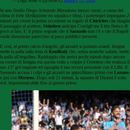
— Lega Serie A (@SerieA)
January 15, 2026
In uno
Stadio Diego Armando Maradona
mezzo vuoto, a causa del
clima di forte fibrillazione tra squadra e tifosi, i partenopei impiegano 2
minuti per creare la prima occasione su regalo di
Chiriches
che sbaglia
il passaggio al portiere,
Osimhen
anticipa Consigli ma il tiro finisce di
poco al lato. E' il primo segnale che il
Sassuolo
non c'è e che il Napoli
vuole dimostrare parecchio al poco pubblico presente.
E così, al primo calcio d'angolo, gli azzurri si portano avanti. Insigne
mette la palla sulla testa di
Koulibaly
che, senza neanche saltare, mette
la palla all'angolino. Raddoppio che arriva pochi minuti dopo ancora
su corner di Insigna ma questa volta a colpire é Osimhen che realizza il
suo 13° gol stagione ed eguaglia il suo record personale con il Lilla. Il
Sassuolo accusa i colpi e gli azzurri ne approfittano prima con
Lozano
e poi con
Mertens
. Dopo soli 21 minuti, la squadra di Dionisi è sotto
4-0. Impronosticabile fino al giorno prima.