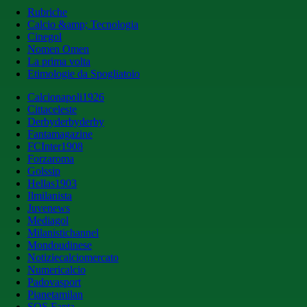
Rubriche
Calcio &amp; Tecnologia
Cinegol
Nomen Omen
La prima volta
Etimologie da Spogliatoio
Calcionapoli1926
Cittaceleste
Derbyderbyderby
Fantamagazine
FCInter1908
Forzaroma
Golssip
Hellas1903
Ilmilanista
Juvenews
Mediagol
Milanistichannel
Mondoudinese
Notiziecalciomercato
Numericalcio
Padovasport
Pianetamilan
SOS Fanta