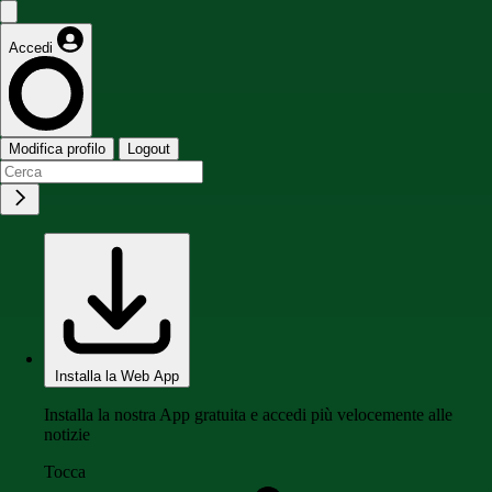
Accedi
Modifica profilo
Logout
Installa la Web App
Installa la nostra App gratuita e accedi più velocemente alle
notizie
Tocca