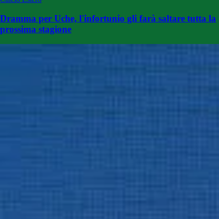
Dramma per Uche, l'infortunio gli farà saltare tutta la
prossima stagione