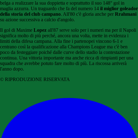
belga a realizzare la sua doppietta e soprattutto il suo 148° gol in
maglia azzurra. Un traguardo che fa del numero 14
il miglior goleador
della storia del club campano
. All'80 c'è gloria anche per
Rrahmani
su azione successiva a calcio d'angolo.
Il gol di Maxime
Lopez
all'87 serve solo per i numeri ma per il Napoli
significa molto di più perché, ancora una volta, mette in evidenza i
limiti della difesa campana. Alla fine i partenopei vincono 6-1 e
centrano così la qualificazione alla Champions League ma c'è ben
poco da festeggiare poiché dalle curve dello stadio la contestazione
continua. Una vittoria importante ma anche ricca di rimpianti per una
squadra che avrebbe potuto fare molto di più. La riscossa arriverà
l'anno dopo.
© RIPRODUZIONE RISERVATA