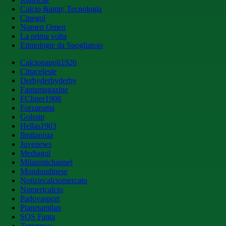
Calcio &amp; Tecnologia
Cinegol
Nomen Omen
La prima volta
Etimologie da Spogliatoio
Calcionapoli1926
Cittaceleste
Derbyderbyderby
Fantamagazine
FCInter1908
Forzaroma
Golssip
Hellas1903
Ilmilanista
Juvenews
Mediagol
Milanistichannel
Mondoudinese
Notiziecalciomercato
Numericalcio
Padovasport
Pianetamilan
SOS Fanta
Toronews