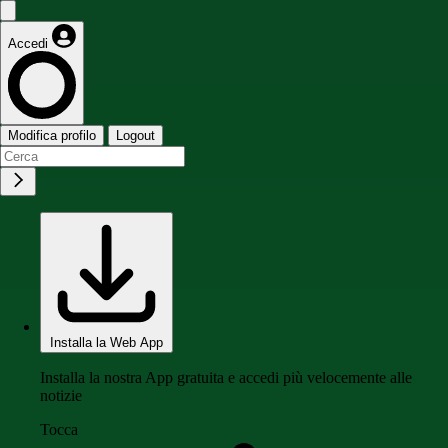
Accedi
Modifica profilo
Logout
Installa la Web App
Installa la nostra App gratuita e accedi più velocemente alle
notizie
Tocca