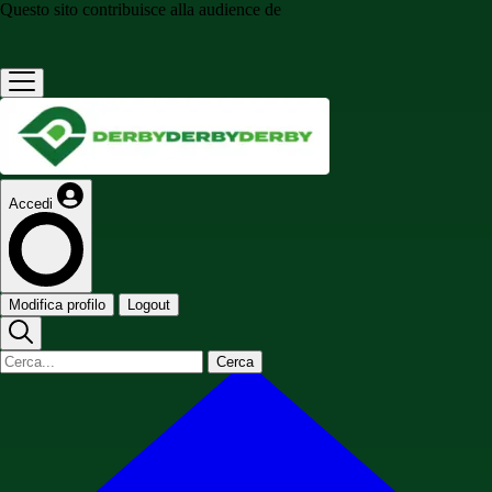
Questo sito contribuisce alla audience de
Accedi
Modifica profilo
Logout
Cerca