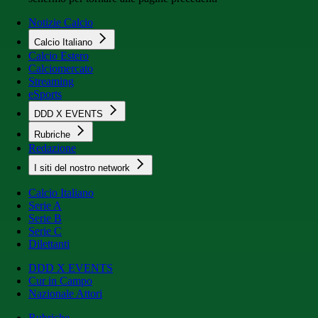
Notizie Calcio
Calcio Italiano
Calcio Estero
Calciomercato
Streaming
eSports
DDD X EVENTS
Rubriche
Redazione
I siti del nostro network
Calcio Italiano
Serie A
Serie B
Serie C
Dilettanti
DDD X EVENTS
Cur in Campo
Nazionale Attori
Rubriche