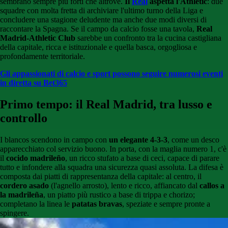
sembrano sempre più forti che altrove.
Il
Real
aspetta l'Athletic
: due
squadre con molta fretta di archiviare l'ultimo turno della Liga e
concludere una stagione deludente ma anche due modi diversi di
raccontare la Spagna. Se il campo da calcio fosse una tavola,
Real
Madrid-Athletic Club
sarebbe un confronto tra la cucina castigliana
della capitale, ricca e istituzionale e quella basca, orgogliosa e
profondamente territoriale.
Gli appassionati di calcio e sport possono seguire numerosi eventi
in diretta su Bet365
Primo tempo: il Real Madrid, tra lusso e
controllo
I blancos scendono in campo con
un elegante 4-3-3
, come un desco
apparecchiato col servizio buono. In porta, con la maglia numero 1, c'è
il
cocido madrileño
, un ricco stufato a base di ceci, capace di parare
tutto e infondere alla squadra una sicurezza quasi assoluta. La difesa è
composta dai piatti di rappresentanza della capitale: al centro, il
cordero asado
(l'agnello arrosto), lento e ricco, affiancato dal
callos a
la madrileña
, un piatto più rustico a base di trippa e chorizo;
completano la linea le
patatas bravas
, speziate e sempre pronte a
spingere.