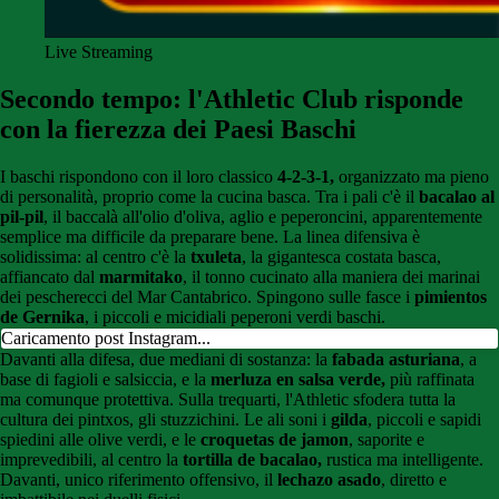
Live Streaming
Secondo tempo: l'Athletic Club risponde
con la fierezza dei Paesi Baschi
I baschi rispondono con il loro classico
4-2-3-1,
organizzato ma pieno
di personalità, proprio come la cucina basca. Tra i pali c'è il
bacalao al
pil-pil
, il baccalà all'olio d'oliva, aglio e peperoncini, apparentemente
semplice ma difficile da preparare bene. La linea difensiva è
solidissima: al centro c'è la
txuleta
, la gigantesca costata basca,
affiancato dal
marmitako
, il tonno cucinato alla maniera dei marinai
dei pescherecci del Mar Cantabrico. Spingono sulle fasce i
pimientos
de Gernika
, i piccoli e micidiali peperoni verdi baschi.
Caricamento post Instagram...
Davanti alla difesa, due mediani di sostanza: la
fabada asturiana
, a
base di fagioli e salsiccia, e la
merluza en salsa verde,
più raffinata
ma comunque protettiva. Sulla trequarti, l'Athletic sfodera tutta la
cultura dei pintxos, gli stuzzichini. Le ali soni i
gilda
, piccoli e sapidi
spiedini alle olive verdi, e le
croquetas de jamon
, saporite e
imprevedibili, al centro la
tortilla de bacalao,
rustica ma intelligente.
Davanti, unico riferimento offensivo, il
lechazo asado
, diretto e