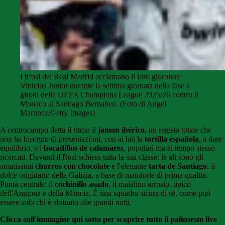
I tifosi del Real Madrid acclamano il loro giocatore
Vinicius Junior durante la settima giornata della fase a
gironi della UEFA Champions League 2025/26 contro il
Monaco al Santiago Bernabeu. (Foto di Angel
Martinez/Getty Images)
A centrocampo detta il ritmo il
jamon ibérico
, un regista totale che
non ha bisogno di presentazioni, con ai lati la
tortilla española
, a dare
equilibrio, e i
bocadillos de calamares
, popolari ma al tempo stesso
ricercati. Davanti il Real schiera tutta la sua classe: le ali sono gli
amatissimi
churros con chocolate
e l'elegante
tarta de Santiago
, il
dolce originario della Galizia, a base di mandorle di prima qualità.
Punta centrale: il
cochinillo asado
, il maialino arrosto, tipico
dell'Aragona e della Mancia. È una squadra sicura di sé, come può
essere solo chi è abituato alle grandi notti.
Clicca sull'immagine qui sotto per scoprire tutto il palinsesto live