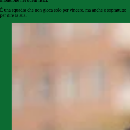
imbattibile nei duelli fisici.
È una squadra che non gioca solo per vincere, ma anche e soprattutto
per dire la sua.