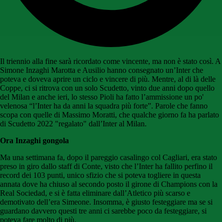
Il triennio alla fine sarà ricordato come vincente, ma non è stato così. A
Simone Inzaghi Marotta e Ausilio hanno consegnato un’Inter che
poteva e doveva aprire un ciclo e vincere di più. Mentre, al di là delle
Coppe, ci si ritrova con un solo Scudetto, vinto due anni dopo quello
del Milan e anche ieri, lo stesso Pioli ha fatto l’ammissione un po'
velenosa “l’Inter ha da anni la squadra più forte”. Parole che fanno
scopa con quelle di Massimo Moratti, che qualche giorno fa ha parlato
di Scudetto 2022 "regalato" dall’Inter al Milan.
Ora Inzaghi gongola
Ma una settimana fa, dopo il pareggio casalingo col Cagliari, era stato
preso in giro dallo staff di Conte, visto che l’Inter ha fallito perfino il
record dei 103 punti, unico sfizio che si poteva togliere in questa
annata dove ha chiuso al secondo posto il girone di Champions con la
Real Sociedad, e si è fatta eliminare dall’Atletico più scarso e
demotivato dell’era Simeone. Insomma, è giusto festeggiare ma se si
guardano davvero questi tre anni ci sarebbe poco da festeggiare, si
poteva fare molto di più.