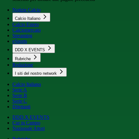
Notizie Calcio
Calcio Italiano
Calcio Estero
Calciomercato
Streaming
eSports
DDD X EVENTS
Rubriche
Redazione
I siti del nostro network
Calcio Italiano
Serie A
Serie B
Serie C
Dilettanti
DDD X EVENTS
Cur in Campo
Nazionale Attori
Rubriche