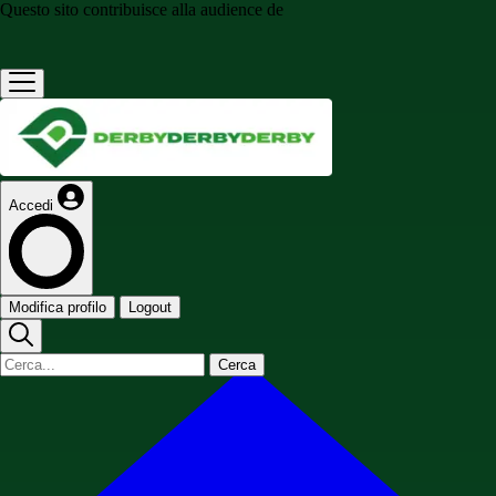
Questo sito contribuisce alla audience de
Accedi
Modifica profilo
Logout
Cerca