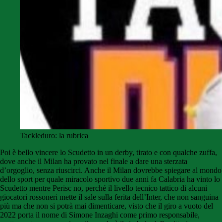
Tackleduro: la rubrica
Poi è bello vincere lo Scudetto in un derby, tirato e con qualche zuffa,
dove anche il Milan ha provato nel finale a dare una sterzata
d’orgoglio, senza riuscirci. Anche il Milan dovrebbe spiegare al mondo
dello sport per quale miracolo sportivo due anni fa Calabria ha vinto lo
Scudetto mentre Perisc no, perché il livello tecnico tattico di alcuni
giocatori rossoneri mette il sale sulla ferita dell’Inter, che non sanguina
più ma che non si potrà mai dimenticare, visto che il giro a vuoto del
2022 porta il nome di Simone Inzaghi come primo responsabile,