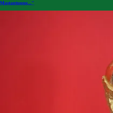
Mastantuono..."