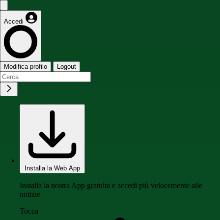
Accedi
Modifica profilo
Logout
Installa la Web App
Installa la nostra App gratuita e accedi più velocemente alle
notizie
Tocca