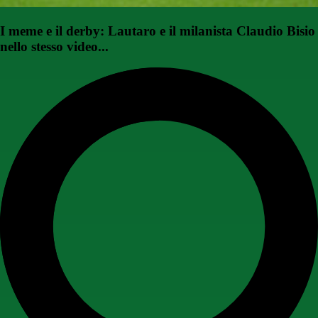
I meme e il derby: Lautaro e il milanista Claudio Bisio
nello stesso video...