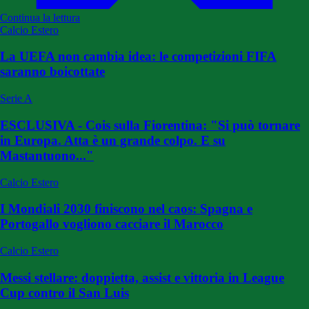
Continua la lettura
Calcio Estero
La UEFA non cambia idea: le competizioni FIFA
saranno boicottate
Serie A
ESCLUSIVA - Cois sulla Fiorentina: "Si può tornare
in Europa. Atta è un grande colpo. E su
Mastantuono..."
Calcio Estero
I Mondiali 2030 finiscono nel caos: Spagna e
Portogallo vogliono cacciare il Marocco
Calcio Estero
Messi stellare: doppietta, assist e vittoria in League
Cup contro il San Luis