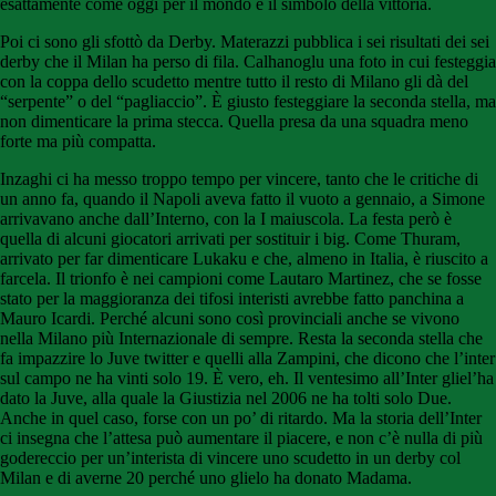
esattamente come oggi per il mondo è il simbolo della vittoria.
Poi ci sono gli sfottò da Derby. Materazzi pubblica i sei risultati dei sei
derby che il Milan ha perso di fila. Calhanoglu una foto in cui festeggia
con la coppa dello scudetto mentre tutto il resto di Milano gli dà del
“serpente” o del “pagliaccio”. È giusto festeggiare la seconda stella, ma
non dimenticare la prima stecca. Quella presa da una squadra meno
forte ma più compatta.
Inzaghi ci ha messo troppo tempo per vincere, tanto che le critiche di
un anno fa, quando il Napoli aveva fatto il vuoto a gennaio, a Simone
arrivavano anche dall’Interno, con la I maiuscola. La festa però è
quella di alcuni giocatori arrivati per sostituir i big. Come Thuram,
arrivato per far dimenticare Lukaku e che, almeno in Italia, è riuscito a
farcela. Il trionfo è nei campioni come Lautaro Martinez, che se fosse
stato per la maggioranza dei tifosi interisti avrebbe fatto panchina a
Mauro Icardi. Perché alcuni sono così provinciali anche se vivono
nella Milano più Internazionale di sempre. Resta la seconda stella che
fa impazzire lo Juve twitter e quelli alla Zampini, che dicono che l’inter
sul campo ne ha vinti solo 19. È vero, eh. Il ventesimo all’Inter gliel’ha
dato la Juve, alla quale la Giustizia nel 2006 ne ha tolti solo Due.
Anche in quel caso, forse con un po’ di ritardo. Ma la storia dell’Inter
ci insegna che l’attesa può aumentare il piacere, e non c’è nulla di più
godereccio per un’interista di vincere uno scudetto in un derby col
Milan e di averne 20 perché uno glielo ha donato Madama.