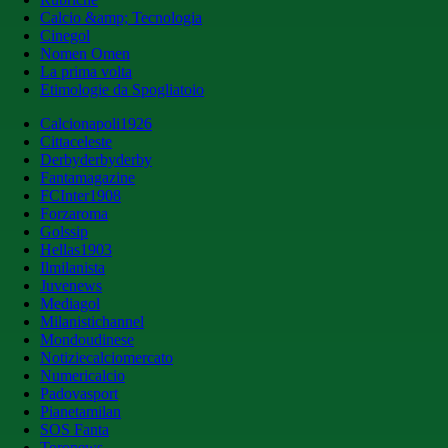
Calcio &amp; Tecnologia
Cinegol
Nomen Omen
La prima volta
Etimologie da Spogliatoio
Calcionapoli1926
Cittaceleste
Derbyderbyderby
Fantamagazine
FCInter1908
Forzaroma
Golssip
Hellas1903
Ilmilanista
Juvenews
Mediagol
Milanistichannel
Mondoudinese
Notiziecalciomercato
Numericalcio
Padovasport
Pianetamilan
SOS Fanta
Toronews