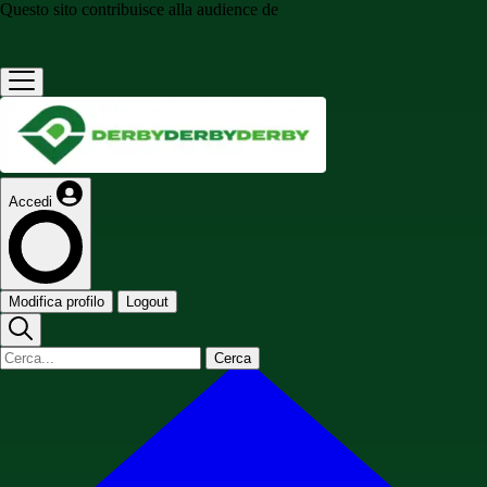
Questo sito contribuisce alla audience de
Accedi
Modifica profilo
Logout
Cerca