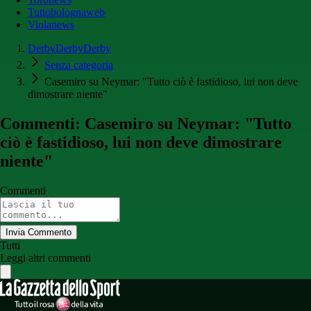
Tuttobolognaweb
Violanews
DerbyDerbyDerby
Senza categoria
Casemiro su Neymar: "Tutto ciò è fastidioso, lui non deve
dimostrare niente"
Commenti: Casemiro su Neymar: "Tutto
ciò è fastidioso, lui non deve dimostrare
niente"
Commenti
Invia Commento
Tutti
Leggi altri commenti