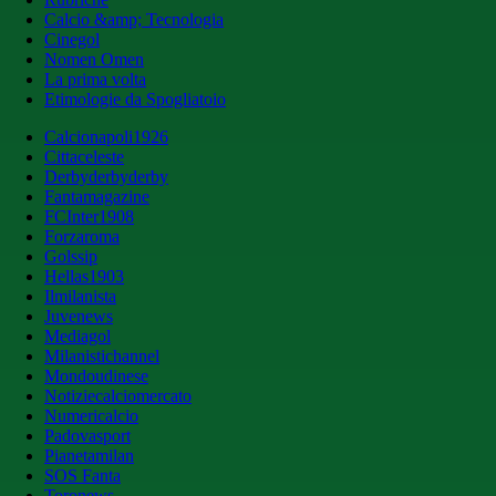
Calcio &amp; Tecnologia
Cinegol
Nomen Omen
La prima volta
Etimologie da Spogliatoio
Calcionapoli1926
Cittaceleste
Derbyderbyderby
Fantamagazine
FCInter1908
Forzaroma
Golssip
Hellas1903
Ilmilanista
Juvenews
Mediagol
Milanistichannel
Mondoudinese
Notiziecalciomercato
Numericalcio
Padovasport
Pianetamilan
SOS Fanta
Toronews