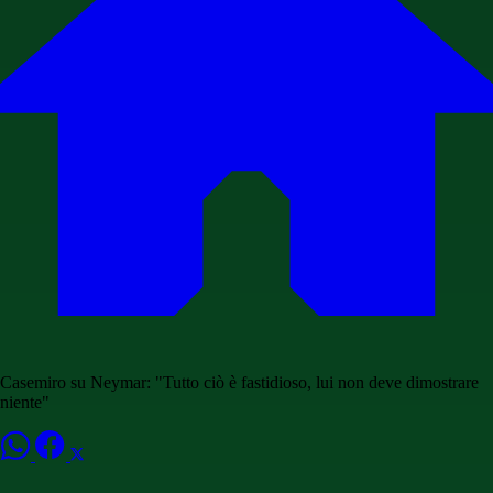
Casemiro su Neymar: "Tutto ciò è fastidioso, lui non deve dimostrare
niente"