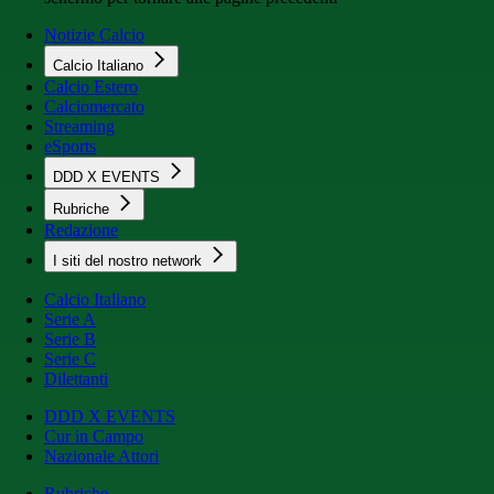
Notizie Calcio
Calcio Italiano
Calcio Estero
Calciomercato
Streaming
eSports
DDD X EVENTS
Rubriche
Redazione
I siti del nostro network
Calcio Italiano
Serie A
Serie B
Serie C
Dilettanti
DDD X EVENTS
Cur in Campo
Nazionale Attori
Rubriche