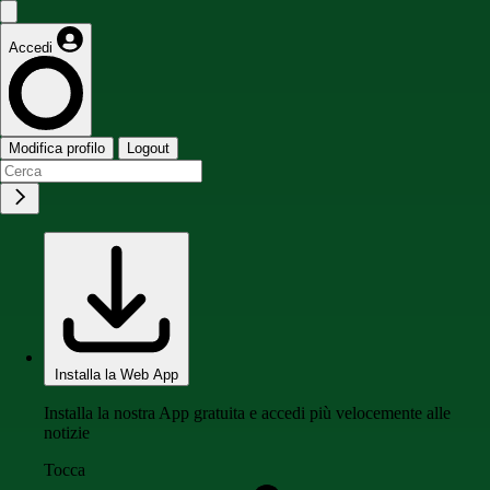
Accedi
Modifica profilo
Logout
Installa la Web App
Installa la nostra App gratuita e accedi più velocemente alle
notizie
Tocca