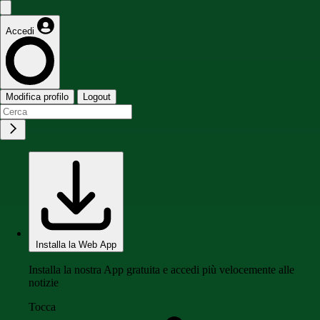
Accedi
Modifica profilo
Logout
Installa la Web App
Installa la nostra App gratuita e accedi più velocemente alle
notizie
Tocca