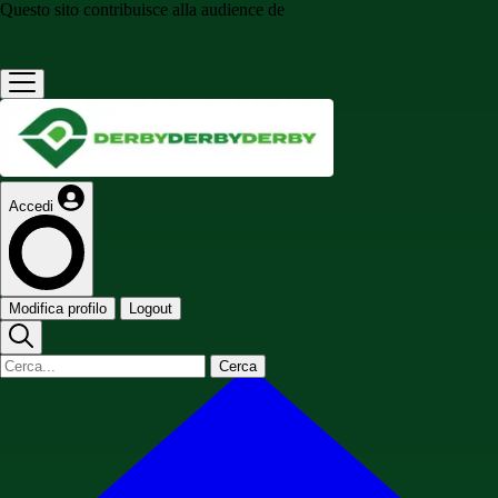
Questo sito contribuisce alla audience de
Accedi
Modifica profilo
Logout
Cerca