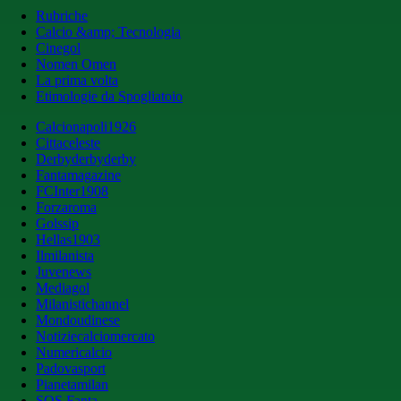
Rubriche
Calcio &amp; Tecnologia
Cinegol
Nomen Omen
La prima volta
Etimologie da Spogliatoio
Calcionapoli1926
Cittaceleste
Derbyderbyderby
Fantamagazine
FCInter1908
Forzaroma
Golssip
Hellas1903
Ilmilanista
Juvenews
Mediagol
Milanistichannel
Mondoudinese
Notiziecalciomercato
Numericalcio
Padovasport
Pianetamilan
SOS Fanta