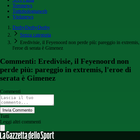
Toronews
Tuttobolognaweb
Violanews
DerbyDerbyDerby
Senza categoria
Eredivisie, il Feyenoord non perde più: pareggio in extremis,
l'eroe di serata è Gimenez
Commenti: Eredivisie, il Feyenoord non
perde più: pareggio in extremis, l'eroe di
serata è Gimenez
Commenti
Invia Commento
Tutti
Leggi altri commenti