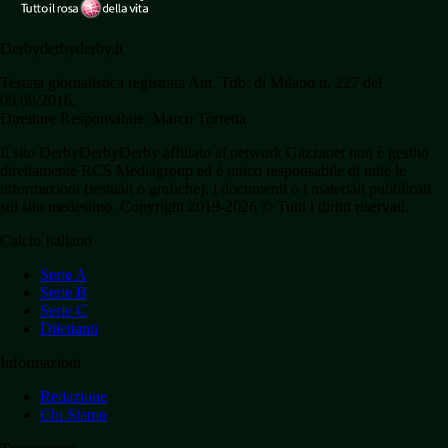
Derbyderbyderby.it
Testata giornalistica registrata Aut. Trib. di Milano n. 227 del
09/09/2016.
Direttore Responsabile: Marco Torretta
Il sito DerbyDerbyDerby affiliato al network Gazzanet non è gestito
direttamente RCS Mediagroup ed è unico responsabile di tutte le
informazioni (testuali o grafiche), i documenti o i materiali pubblicati
sul sito medesimo. Copyright 2019-2026 © Tutti i diritti riservati.
Calcio Italiano
Serie A
Serie B
Serie C
Dilettanti
Informazioni
Redazione
Chi Siamo