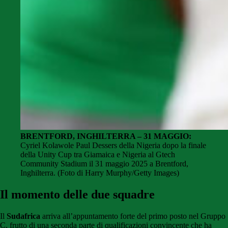
BRENTFORD, INGHILTERRA – 31 MAGGIO:
Cyriel Kolawole Paul Dessers della Nigeria dopo la finale
della Unity Cup tra Giamaica e Nigeria al Gtech
Community Stadium il 31 maggio 2025 a Brentford,
Inghilterra. (Foto di Harry Murphy/Getty Images)
Il momento delle due squadre
Il
Sudafrica
arriva all’appuntamento forte del primo posto nel Gruppo
C, frutto di una seconda parte di qualificazioni convincente che ha