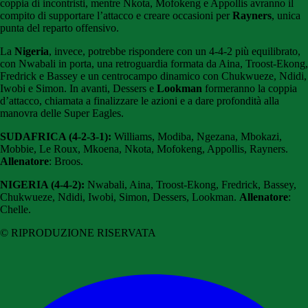
coppia di incontristi, mentre Nkota, Mofokeng e Appollis avranno il
compito di supportare l’attacco e creare occasioni per
Rayners
, unica
punta del reparto offensivo.
La
Nigeria
, invece, potrebbe rispondere con un 4-4-2 più equilibrato,
con Nwabali in porta, una retroguardia formata da Aina, Troost-Ekong,
Fredrick e Bassey e un centrocampo dinamico con Chukwueze, Ndidi,
Iwobi e Simon. In avanti, Dessers e
Lookman
formeranno la coppia
d’attacco, chiamata a finalizzare le azioni e a dare profondità alla
manovra delle Super Eagles.
SUDAFRICA (4-2-3-1):
Williams, Modiba, Ngezana, Mbokazi,
Mobbie, Le Roux, Mkoena, Nkota, Mofokeng, Appollis, Rayners.
Allenatore
: Broos.
NIGERIA (4-4-2):
Nwabali, Aina, Troost-Ekong, Fredrick, Bassey,
Chukwueze, Ndidi, Iwobi, Simon, Dessers, Lookman.
Allenatore
:
Chelle.
© RIPRODUZIONE RISERVATA