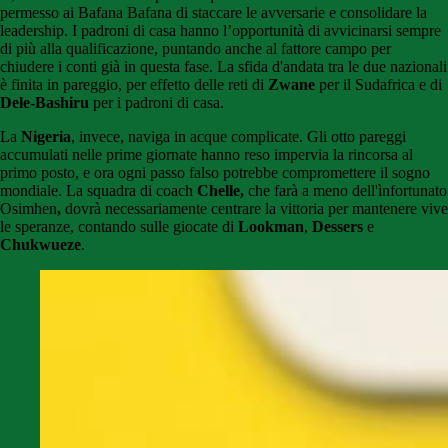
permesso ai Bafana Bafana di staccare le avversarie e consolidare la
leadership. I padroni di casa hanno l’opportunità di avvicinarsi sempre
di più alla qualificazione, puntando anche al fattore campo per
chiudere i conti già in questa fase. La sfida d'andata tra le due nazionali
è finita in pareggio, per effetto delle reti di
Zwane
per il Sudafrica e di
Dele-Bashiru
per i padroni di casa.
La
Nigeria
, invece, naviga in acque complicate. Gli otto pareggi
accumulati nelle prime giornate hanno reso impervia la rincorsa al
primo posto, e ora ogni passo falso potrebbe compromettere il sogno
mondiale. La squadra di coach
Chelle,
che farà a meno dell'ìnfortunato
Osimhen
,
dovrà necessariamente centrare la vittoria per mantenere vive
le speranze, contando sulle giocate di
Lookman
,
Dessers
e
Chukwueze
.