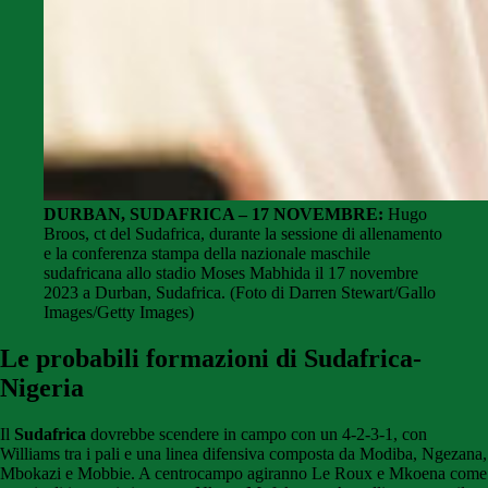
DURBAN, SUDAFRICA – 17 NOVEMBRE:
Hugo
Broos, ct del Sudafrica, durante la sessione di allenamento
e la conferenza stampa della nazionale maschile
sudafricana allo stadio Moses Mabhida il 17 novembre
2023 a Durban, Sudafrica. (Foto di Darren Stewart/Gallo
Images/Getty Images)
Le probabili formazioni di Sudafrica-
Nigeria
Il
Sudafrica
dovrebbe scendere in campo con un 4-2-3-1, con
Williams tra i pali e una linea difensiva composta da Modiba, Ngezana,
Mbokazi e Mobbie. A centrocampo agiranno Le Roux e Mkoena come