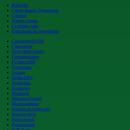
Rubriche
Calcio &amp; Tecnologia
Cinegol
Nomen Omen
La prima volta
Etimologie da Spogliatoio
Calcionapoli1926
Cittaceleste
Derbyderbyderby
Fantamagazine
FCInter1908
Forzaroma
Golssip
Hellas1903
Ilmilanista
Juvenews
Mediagol
Milanistichannel
Mondoudinese
Notiziecalciomercato
Numericalcio
Padovasport
Pianetamilan
SOS Fanta