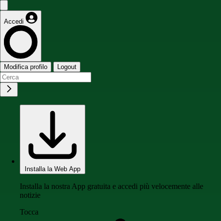
Accedi
Modifica profilo
Logout
Installa la Web App
Installa la nostra App gratuita e accedi più velocemente alle
notizie
Tocca