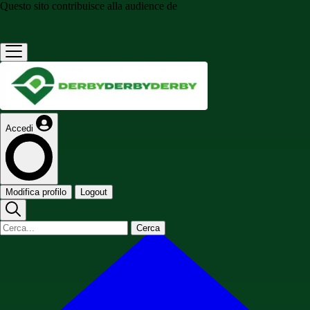
Questo sito contribuisce alla audience de
Accedi
Modifica profilo
Logout
Cerca