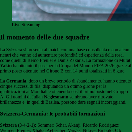
Live Streaming
Il momento delle due squadre
La Svizzera si presenta al match con una base consolidata e con alcuni
rientri che vanno ad aumentare profondità ed esperienza della rosa,
come quelli di Remo Freuler e Danis Zakaria. La formazione di Murat
Yakin
ha ottenuto il pass per la Coppa del Mondo FIFA 2026 grazie al
primo posto ottenuto nel Girone B con 14 punti totalizzati in 6 gare.
La
Germania
, dopo un breve periodo di sbandamento, hanno ottenuto
cinque successi di fila, disputando un ottimo girone per la
qualificazioni ai Mondiali e ottenendo così il primo posto nel Gruppo
A. Gli uomini di Julian
Neglesmann
sembrano aver ritrovato
brillantezza e, in quel di Basilea, possono dare segnali incoraggianti.
Svizzera-Germania: le probabili formazioni
Svizzera (3-4-2-1):
Sommer; Schär, Akanji, Ricardo Rodriguez;
Widmer, Freuler, Xhaka, Aebischer; Vargas, Ndoye; Embolo.
Ct: