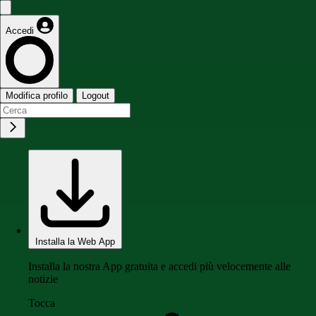
Accedi
Modifica profilo
Logout
Installa la Web App
Installa la nostra App gratuita e accedi più velocemente alle
notizie
Tocca