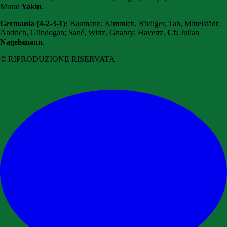
Murat
Yakin
.
Germania (4-2-3-1):
Baumann; Kimmich, Rüdiger, Tah, Mittelstädt;
Andrich, Gündogan; Sané, Wirtz, Gnabry; Havertz.
Ct:
Julian
Nagelsmann
.
© RIPRODUZIONE RISERVATA