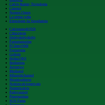
Calcio &amp; Tecnologia
Cinegol
Nomen Omen
La prima volta
Etimologie da Spogliatoio
Calcionapoli1926
Cittaceleste
Derbyderbyderby
Fantamagazine
FCInter1908
Forzaroma
Golssip
Hellas1903
Ilmilanista
Juvenews
Mediagol
Milanistichannel
Mondoudinese
Notiziecalciomercato
Numericalcio
Padovasport
Pianetamilan
SOS Fanta
Toronews