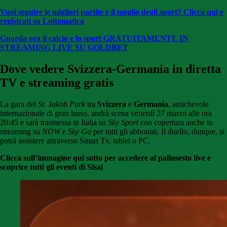
Vuoi seguire le migliori partite e il meglio degli sport? Clicca qui e
registrati su Lottomatica
Guarda ora il calcio e lo sport GRATUITAMENTE
IN
STREAMING LIVE SU GOLDBET
Dove vedere Svizzera-Germania
in diretta
TV e streaming gratis
La gara del
St. Jakob Park
tra
Svizzera
e
Germania
, amichevole
internazionale di gran lusso, andrà scena venerdì 27 marzo alle ora
20:45 e sarà trasmessa in Italia su
Sky Sport
con copertura anche in
streaming su
NOW
e
Sky Go
per tutti gli abbonati. Il duello, dunque, si
potrà assistere attraverso Smart Tv, tablet o PC.
Clicca sull’immagine qui sotto per accedere al palinsesto live e
scoprire tutti gli eventi di Sisal