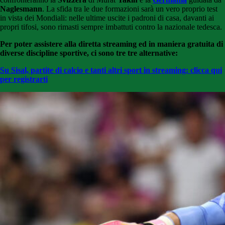
Naglesmann
. La sfida tra le due formazioni sarà un vero proprio test
in vista dei Mondiali: nelle ultime uscite i padroni di casa, davanti ai
propri tifosi, sono rimasti sempre imbattuti contro la nazionale tedesca.
Per poter assistere alla diretta streaming ed in maniera gratuita di
diverse discipline sportive, ci sono tre tre alternative:
Su Sisal, partite di calcio e tanti altri sport in streaming: clicca qui
per registrarti