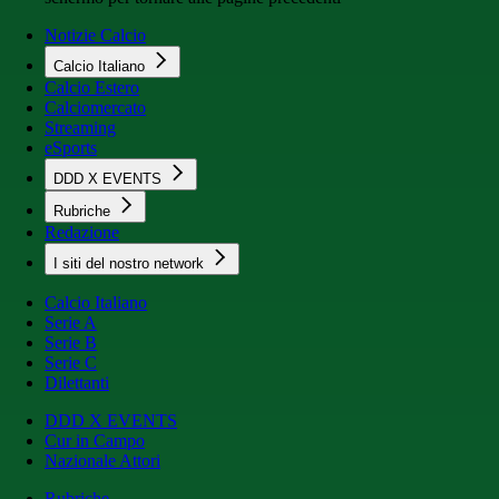
Notizie Calcio
Calcio Italiano
Calcio Estero
Calciomercato
Streaming
eSports
DDD X EVENTS
Rubriche
Redazione
I siti del nostro network
Calcio Italiano
Serie A
Serie B
Serie C
Dilettanti
DDD X EVENTS
Cur in Campo
Nazionale Attori
Rubriche