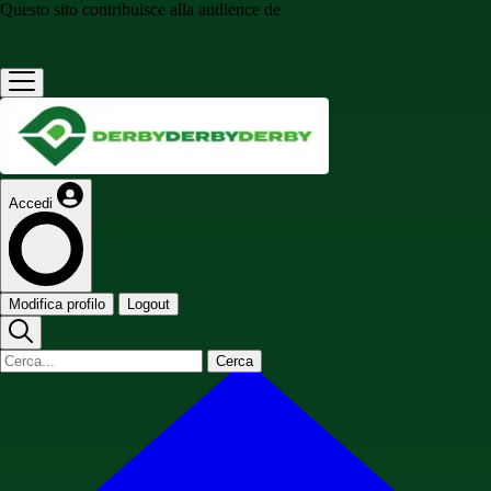
Questo sito contribuisce alla audience de
Accedi
Modifica profilo
Logout
Cerca