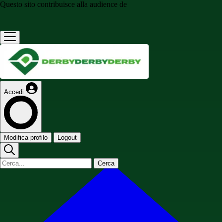
Questo sito contribuisce alla audience de
Accedi
Modifica profilo
Logout
Cerca