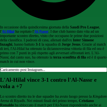
In occasione della quindicesima giornata della
Saudi Pro League
,
l'
Al-Hilal
ha ospitato l'
Al-Nassr
. I due club hanno dato vita ad un
importante scontro diretto, visto che occupano le prime due posizioni
della classifica. I padroni di casa, allenati dall'ex
Inter Simone
Inzaghi
, hanno battuto
3-1
la squadra di
Jorge Jesus
. Grazie al match
di ieri, l'Al-Hilal ha ottenuto la diciannovesima vittoria di fila ed ora è
primo con 7 punti in più rispetto agli avversari affrontati ieri. L'Al-
Nassr, dal canto suo, ha ottenuto la
terza sconfitta di fila
ed è il quarto
match in cui non vince.
Caricamento post Instagram...
L'Al-Hilal vince 3-1 contro l'Al-Nassr e
vola a +7
Lo scontro diretto tra le due squadre ha avuto luogo presso la
Kingdom
Arena
di Riyadh. Nei minuti finali del primo tempo,
Cristiano
Ronaldo
ha sbloccato il match per l'Al-Nassr rispondendo anche ai