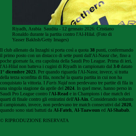
Riyadh, Arabia Saudita - 12 gennaio 2026: Cristiano
Ronaldo durante la partita contro l'Al-Hilal. (Foto di
Yasser Bakhsh/Getty Images)
Il club allenato da Inzaghi si porta così a quota
38
punti, confermando
il primo posto con un distacco di sette punti dall'Al-Nassr che, fino a
poche giornate fa, era capolista della Saudi Pro League. Prima di ieri,
l'Al-Hilal non batteva i cugini di Riyadh in campionato dal
3-0
datato
1° dicembre 2023
. Per quando riguarda l'Al-Nassr, invece, si tratta
della terza sconfitta di fila, nonché la quarta partita in cui non ha
conquistato la vittoria. I
Faris Najd
non perdevano tre partite di fila in
una singola stagione da aprile del
2024
. In quel mese, hanno perso in
Saudi Pro League contro l'
Al-Read
e in Champions i due match dei
quarti di finale contro gli emiratini dell'
Al-Ain
. Considerando soltanto
il campionato, invece, non perdevano tre match consecutivi dal
2020
,
quando sono stati battuti da
Al-Fateh
,
Al-Taawoun
ed
Al-Shabab
.
© RIPRODUZIONE RISERVATA