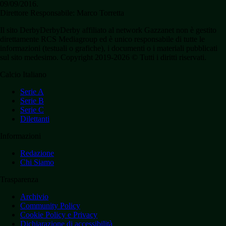
09/09/2016.
Direttore Responsabile: Marco Torretta
Il sito DerbyDerbyDerby affiliato al network Gazzanet non è gestito
direttamente RCS Mediagroup ed è unico responsabile di tutte le
informazioni (testuali o grafiche), i documenti o i materiali pubblicati
sul sito medesimo. Copyright 2019-2026 © Tutti i diritti riservati.
Calcio Italiano
Serie A
Serie B
Serie C
Dilettanti
Informazioni
Redazione
Chi Siamo
Trasparenza
Archivio
Community Policy
Cookie Policy e Privacy
Dichiarazione di accessibilità