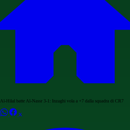
Al-Hilal batte Al-Nassr 3-1: Inzaghi vola a +7 dalla squadra di CR7