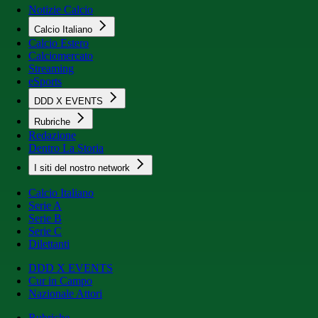
Notizie Calcio
Calcio Italiano
Calcio Estero
Calciomercato
Streaming
eSports
DDD X EVENTS
Rubriche
Redazione
Dentro La Storia
I siti del nostro network
Calcio Italiano
Serie A
Serie B
Serie C
Dilettanti
DDD X EVENTS
Cur in Campo
Nazionale Attori
Rubriche