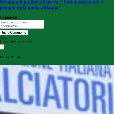
Stroppa dopo Brest-Venezia: “Fatti passi avanti, il
gruppo è già molto affiatato”
Commenti
Invia Commento
Tutti
Leggi altri commenti
Ultime Notizie