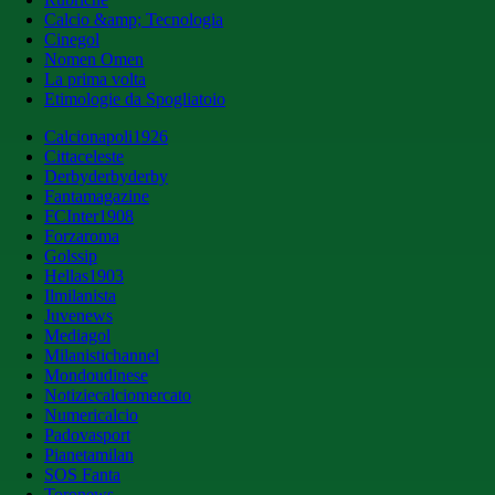
Calcio &amp; Tecnologia
Cinegol
Nomen Omen
La prima volta
Etimologie da Spogliatoio
Calcionapoli1926
Cittaceleste
Derbyderbyderby
Fantamagazine
FCInter1908
Forzaroma
Golssip
Hellas1903
Ilmilanista
Juvenews
Mediagol
Milanistichannel
Mondoudinese
Notiziecalciomercato
Numericalcio
Padovasport
Pianetamilan
SOS Fanta
Toronews