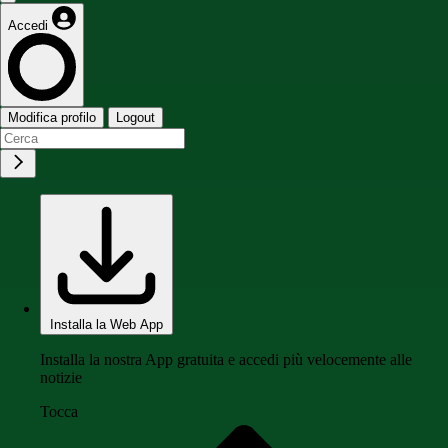
Accedi
Modifica profilo
Logout
Installa la Web App
Installa la nostra App gratuita e accedi più velocemente alle
notizie
Tocca