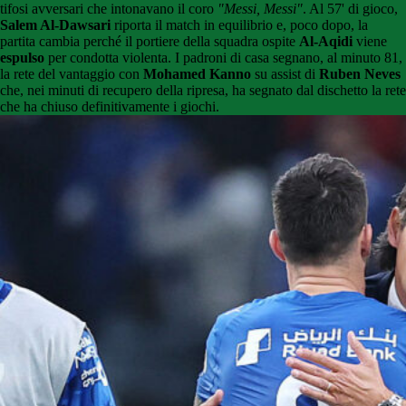
tifosi avversari che intonavano il coro
"Messi, Messi"
. Al 57' di gioco,
Salem Al-Dawsari
riporta il match in equilibrio e, poco dopo, la
partita cambia perché il portiere della squadra ospite
Al-Aqidi
viene
espulso
per condotta violenta. I padroni di casa segnano, al minuto 81,
la rete del vantaggio con
Mohamed Kanno
su assist di
Ruben Neves
che, nei minuti di recupero della ripresa, ha segnato dal dischetto la rete
che ha chiuso definitivamente i giochi.