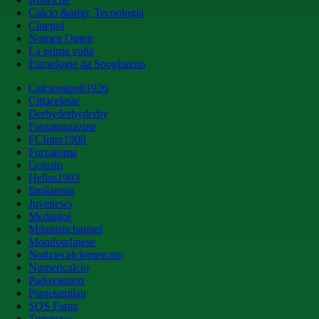
Calcio &amp; Tecnologia
Cinegol
Nomen Omen
La prima volta
Etimologie da Spogliatoio
Calcionapoli1926
Cittaceleste
Derbyderbyderby
Fantamagazine
FCInter1908
Forzaroma
Golssip
Hellas1903
Ilmilanista
Juvenews
Mediagol
Milanistichannel
Mondoudinese
Notiziecalciomercato
Numericalcio
Padovasport
Pianetamilan
SOS Fanta
Toronews