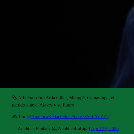
🗞️ Arbeloa sobre Arda Güler, Mbappé, Camavinga, el
partido ante el Alavés y su futuro
✍️ Por
@AnaliticaRedact
https://t.co/78SuPYnZZe
— Analítica Fantasy (@AnaliticaLaLiga)
April 20, 2026