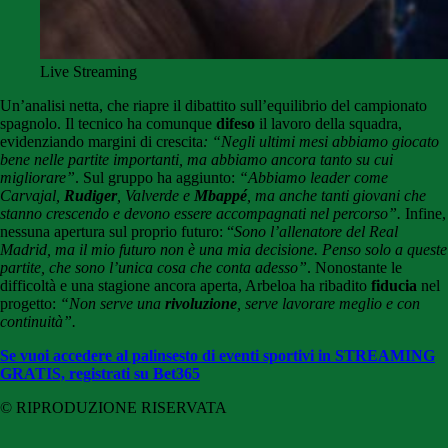
Live Streaming
Un’analisi netta, che riapre il dibattito sull’equilibrio del campionato
spagnolo. Il tecnico ha comunque
difeso
il lavoro della squadra,
evidenziando margini di crescita
: “Negli ultimi mesi abbiamo giocato
bene nelle partite importanti, ma abbiamo ancora tanto su cui
migliorare”
. Sul gruppo ha aggiunto:
“Abbiamo leader come
Carvajal,
Rudiger
, Valverde e
Mbappé
, ma anche tanti giovani che
stanno crescendo e devono essere accompagnati nel percorso”.
Infine,
nessuna apertura sul proprio futuro: “
Sono l’allenatore del Real
Madrid, ma il mio futuro non è una mia decisione. Penso solo a queste
partite, che sono l’unica cosa che conta adesso”
. Nonostante le
difficoltà e una stagione ancora aperta, Arbeloa ha ribadito
fiducia
nel
progetto:
“Non serve una
rivoluzione
, serve lavorare meglio e con
continuità”.
Se vuoi accedere al palinsesto di eventi sportivi in STREAMING
GRATIS, registrati su Bet365
© RIPRODUZIONE RISERVATA