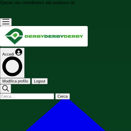
Questo sito contribuisce alla audience de
Accedi
Modifica profilo
Logout
Cerca