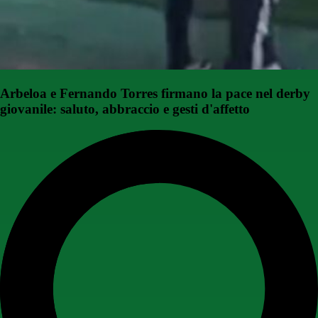
Arbeloa e Fernando Torres firmano la pace nel derby
giovanile: saluto, abbraccio e gesti d'affetto