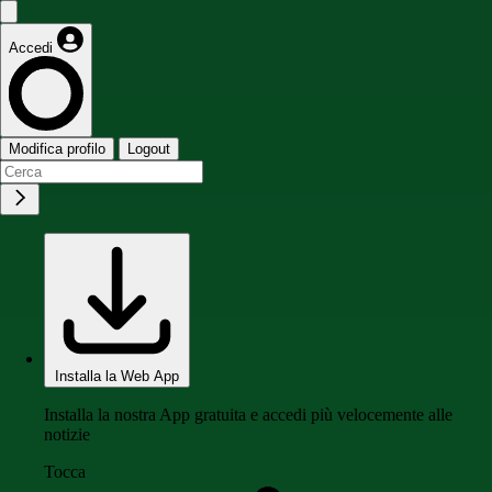
Accedi
Modifica profilo
Logout
Installa la Web App
Installa la nostra App gratuita e accedi più velocemente alle
notizie
Tocca