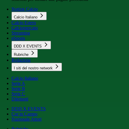
Notizie Calcio
Calcio Italiano
Calcio Estero
Calciomercato
Streaming
eSports
DDD X EVENTS
Rubriche
Redazione
I siti del nostro network
Calcio Italiano
Serie A
Serie B
Serie C
Dilettanti
DDD X EVENTS
Cur in Campo
Nazionale Attori
Rubriche