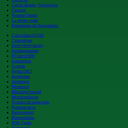
Calcio &amp; Tecnologia
Cinegol
Nomen Omen
La prima volta
Etimologie da Spogliatoio
Calcionapoli1926
Cittaceleste
Derbyderbyderby
Fantamagazine
FCInter1908
Forzaroma
Golssip
Hellas1903
Ilmilanista
Juvenews
Mediagol
Milanistichannel
Mondoudinese
Notiziecalciomercato
Numericalcio
Padovasport
Pianetamilan
SOS Fanta
Toronews