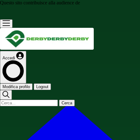
Questo sito contribuisce alla audience de
Accedi
Modifica profilo
Logout
Cerca