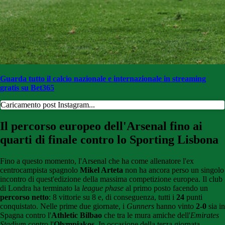
Guarda tutto il calcio nazionale e internazionale in streaming
gratis su Bet365
Caricamento post Instagram...
Il percorso europeo dell'Arsenal fino ai
quarti di finale contro lo Sporting Lisbona
Fino a questo momento, l'Arsenal che ha come allenatore l'ex
centrocampista spagnolo
Mikel Arteta
non ha ancora perso un singolo
incontro di quest'edizione della massima competizione europea. Il club
di Londra ha terminato la
league phase
al primo posto facendo un
percorso netto
: 8 vittorie su 8 e, di conseguenza, tutti i
24
punti
conquistato. Nelle prime due giornate, i
Gunners
hanno vinto
2-0
sia in
Spagna contro l'
Athletic Bilbao
che tra le mura amiche dell'
Emirates
Stadium
contro l'
Olympiakos
. In occasione della terza giornata,