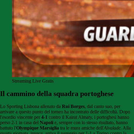
Streaming Live Gratis
Il cammino della squadra portoghese
Lo Sporting Lisbona allenato da
Rui Borges
, dal canto suo, per
arrivare a questo punto del torneo ha incontrato delle difficoltà. Dopo
l'esordio vincente per
4-1
contro il Kairat Almaty, i portoghesi hanno
perso 2-1 in casa del
Napoli
e, sempre con lo stesso risultato, hanno
battuto l'
Olympique Marsiglia
tra le mura amiche dell'
Alvalade
. Alla
quarta giornata, invece, arriva il pareggio per 1-1 a Torino contro la