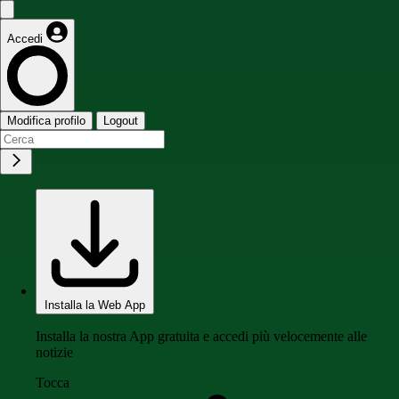
Accedi
Modifica profilo
Logout
Installa la Web App
Installa la nostra App gratuita e accedi più velocemente alle
notizie
Tocca