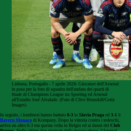
Lisbona, Portogallo - 7 aprile 2026: Giocatori dell'Arsenal
in posa per la foto di squadra dell'andata dei quarti di
finale di Champions League tra Sporting ed Arsenal
all'Estadio José Alvalade. (Foto di Clive Brunskill/Getty
Images)
In seguito, i londinesi hanno battuto
0-3
lo
Slavia Praga
ed
3-1
il
Bayern Monaco
di Kompany. Dopo la vittoria contro i tedeschi,
arriva un altro 0-3 ma questa volta in Belgio ed ai danni del
Club
Bruges
. Nelle ultime due giornate della
league phase
, l'Arsenal