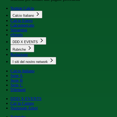
Notizie Calcio
Calcio Italiano
Calcio Estero
Calciomercato
Streaming
eSports
DDD X EVENTS
Rubriche
Redazione
I siti del nostro network
Calcio Italiano
Serie A
Serie B
Serie C
Dilettanti
DDD X EVENTS
Cur in Campo
Nazionale Attori
Rubriche