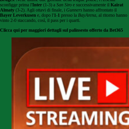
sconfigge prima l'
Inter
(1-3) a
San Siro
e successivamente il
Kairat
Almaty
(3-2). Agli ottavi di finale, i
Gunners
hanno affrontato il
Bayer Leverkusen
e, dopo l'
1-1
presso la
BayArena
, al ritorno hanno
vinto 2-0 staccando, così, il pass per i quarti.
Clicca qui per maggiori dettagli sul palinsesto offerto da Bet365