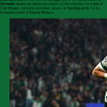
Juventus
mentre nel match successivo i
Leões
vincono 3-0 contro il
Club Bruges. Ad inizio dicembre, invece, lo Sporting perde 3-1 in
Germania contro il Bayern Monaco.