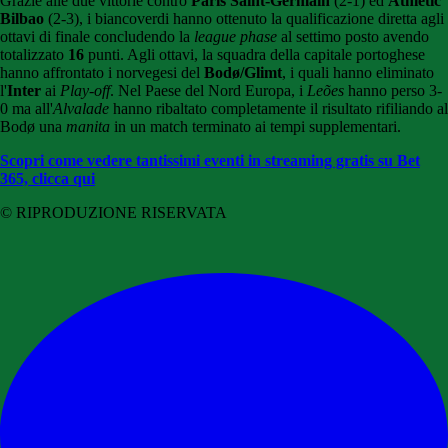
Grazie alle due vittorie contro
Paris Saint-Germain
(2-1) ed
Athletic
Bilbao
(2-3), i biancoverdi hanno ottenuto la qualificazione diretta agli
ottavi di finale concludendo la
league phase
al settimo posto avendo
totalizzato
16
punti. Agli ottavi, la squadra della capitale portoghese
hanno affrontato i norvegesi del
Bodø/Glimt
, i quali hanno eliminato
l'
Inter
ai
Play-off
. Nel Paese del Nord Europa, i
Leões
hanno perso 3-
0 ma all'
Alvalade
hanno ribaltato completamente il risultato rifiliando al
Bodø una
manita
in un match terminato ai tempi supplementari.
Scopri come vedere tantissimi eventi in streaming gratis su Bet
365, clicca qui
© RIPRODUZIONE RISERVATA