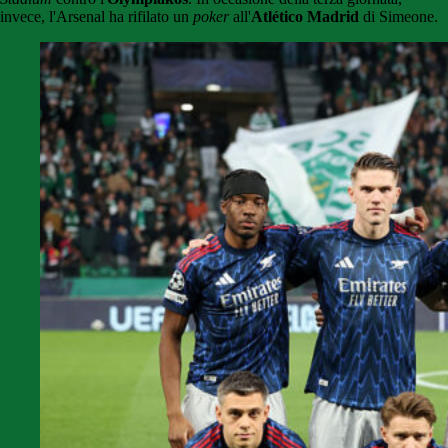
invece, l'Arsenal ha rifilato un
poker
all'
Atlético Madrid
di Simeone.