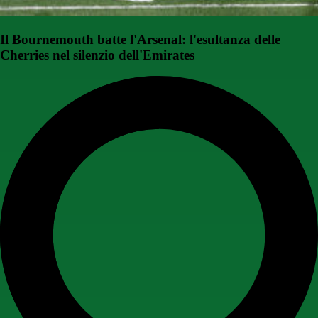
Il Bournemouth batte l'Arsenal: l'esultanza delle
Cherries nel silenzio dell'Emirates