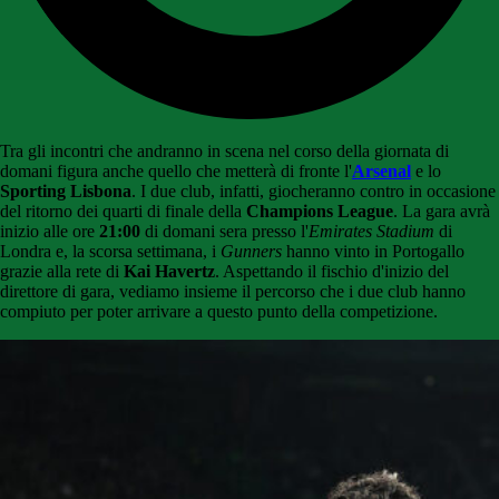
Tra gli incontri che andranno in scena nel corso della giornata di
domani figura anche quello che metterà di fronte l'
Arsenal
e lo
Sporting Lisbona
. I due club, infatti, giocheranno contro in occasione
del ritorno dei quarti di finale della
Champions League
. La gara avrà
inizio alle ore
21:00
di domani sera presso l'
Emirates Stadium
di
Londra e, la scorsa settimana, i
Gunners
hanno vinto in Portogallo
grazie alla rete di
Kai Havertz
. Aspettando il fischio d'inizio del
direttore di gara, vediamo insieme il percorso che i due club hanno
compiuto per poter arrivare a questo punto della competizione.