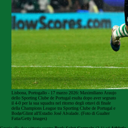
Lisbona, Portogallo - 17 marzo 2026: Maximiliano Araujo
dello Sporting Clube de Portugal esulta dopo aver segnato
il 4-0 per la sua squadra nel ritorno degli ottavi di finale
della Champions League tra Sporting Clube de Portugal e
Bodø/Glimt all'Estadio José Alvalade. (Foto di Gualter
Fatia/Getty Images)