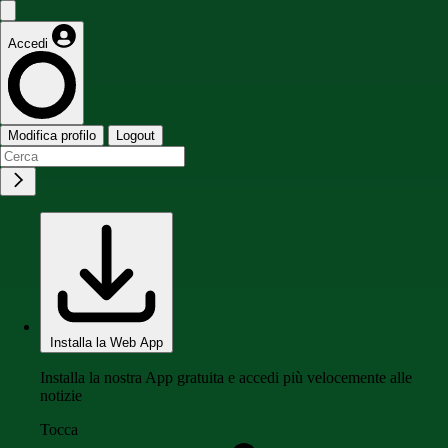
Accedi
Modifica profilo
Logout
Installa la Web App
Installa la nostra App gratuita e accedi più velocemente alle
notizie
Tocca