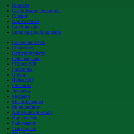
Rubriche
Calcio &amp; Tecnologia
Cinegol
Nomen Omen
La prima volta
Etimologie da Spogliatoio
Calcionapoli1926
Cittaceleste
Derbyderbyderby
Fantamagazine
FCInter1908
Forzaroma
Golssip
Hellas1903
Ilmilanista
Juvenews
Mediagol
Milanistichannel
Mondoudinese
Notiziecalciomercato
Numericalcio
Padovasport
Pianetamilan
SOS Fanta