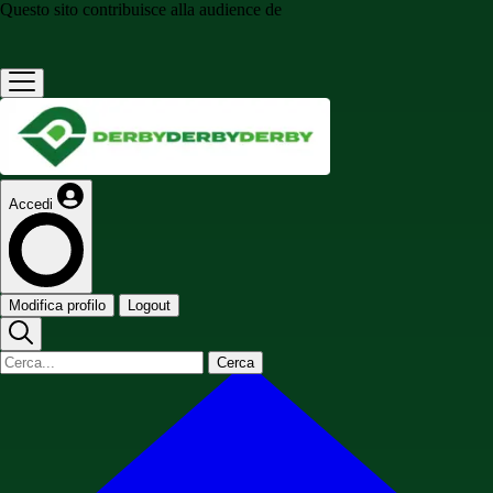
Questo sito contribuisce alla audience de
Accedi
Modifica profilo
Logout
Cerca