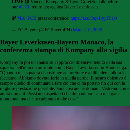
𝗟𝗜𝗩𝗘 🔴 Vincent Kompany & Leon Goretzka talk before
our
#UCL
return leg against Bayer Leverkusen.
📹
#B04FCB
press conference:
https://t.co/OqoByyF51O
— FC Bayern (@FCBayernEN)
March 10, 2025
Bayer Leverkusen-Bayern Monaco, la
conferenza stampa di Kompany alla vigilia
Kompany fa poi un'analisi sull'approccio difensivo tenuto dalla sua
squadra nell'ultimo confronto con il Bayer Leverkusen in Bundesliga:
"Quando una squadra ci costringe ad arretrare e a difendere, allora lo
facciamo. Abbiamo dovuto farlo in quella partita. Il nostro obiettivo è
sempre quello di continuare a fare ciò che ci ha portato fin qui con la
migliore prestazione possibile. Sarà così anche domani. Vedremo come
andrà domani. Possiamo aspettarci che domani non sarà una gara
monotona, ma che accadranno molte cose".