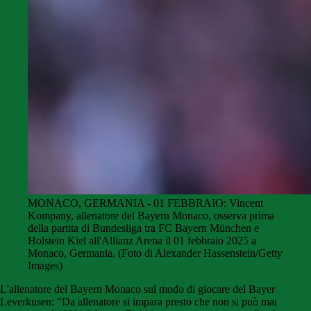
MONACO, GERMANIA - 01 FEBBRAIO: Vincent
Kompany, allenatore del Bayern Monaco, osserva prima
della partita di Bundesliga tra FC Bayern München e
Holstein Kiel all'Allianz Arena il 01 febbraio 2025 a
Monaco, Germania. (Foto di Alexander Hassenstein/Getty
Images)
L'allenatore del Bayern Monaco sul modo di giocare del Bayer
Leverkusen: "Da allenatore si impara presto che non si può mai