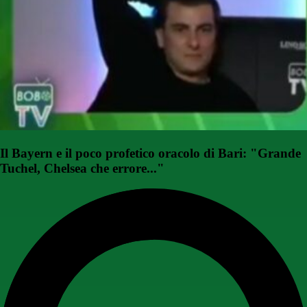
Il Bayern e il poco profetico oracolo di Bari: "Grande
Tuchel, Chelsea che errore..."