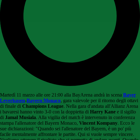
Martedì 11 marzo alle ore 21:00 alla BayArena andrà in scena
Bayer
Leverkusen
-
Bayern Monaco
, gara valevole per il ritorno degli ottavi
di finale di
Champions League
. Nella gara d'andata all'Allianz Arena
i bavaresi hanno vinto 3-0 con la doppietta di
Harry Kane
e il sigillo
di
Jamal Musiala
. Alla vigilia del match è intervenuto in conferenza
stampa l'allenatore del Bayern Monaco,
Vincent Kompany
. Ecco le
sue dichiarazioni: "Quando sei l'allenatore del Bayern, è un po' più
facile mentalmente affrontare le partite. Qui si vuole sempre vincere.
Vogliamo ottenere il risultato che ci permetta di andare avanti. Quando