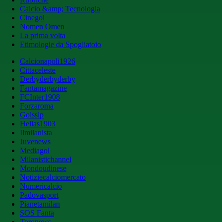
Calcio &amp; Tecnologia
Cinegol
Nomen Omen
La prima volta
Etimologie da Spogliatoio
Calcionapoli1926
Cittaceleste
Derbyderbyderby
Fantamagazine
FCInter1908
Forzaroma
Golssip
Hellas1903
Ilmilanista
Juvenews
Mediagol
Milanistichannel
Mondoudinese
Notiziecalciomercato
Numericalcio
Padovasport
Pianetamilan
SOS Fanta
Toronews