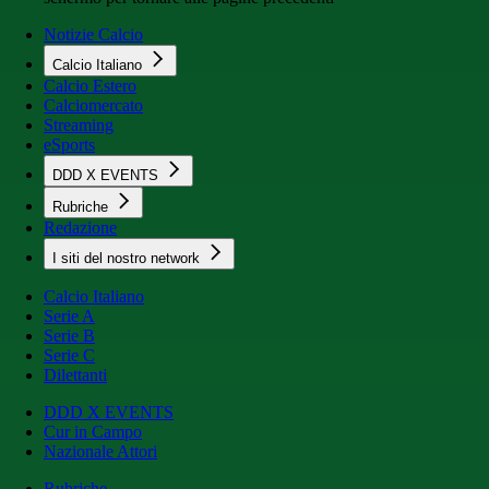
Notizie Calcio
Calcio Italiano
Calcio Estero
Calciomercato
Streaming
eSports
DDD X EVENTS
Rubriche
Redazione
I siti del nostro network
Calcio Italiano
Serie A
Serie B
Serie C
Dilettanti
DDD X EVENTS
Cur in Campo
Nazionale Attori
Rubriche