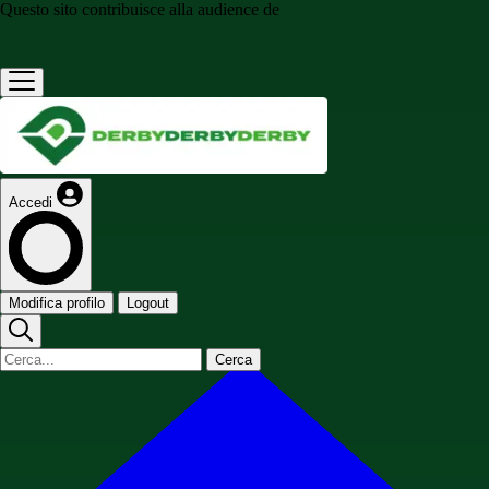
Questo sito contribuisce alla audience de
Accedi
Modifica profilo
Logout
Cerca