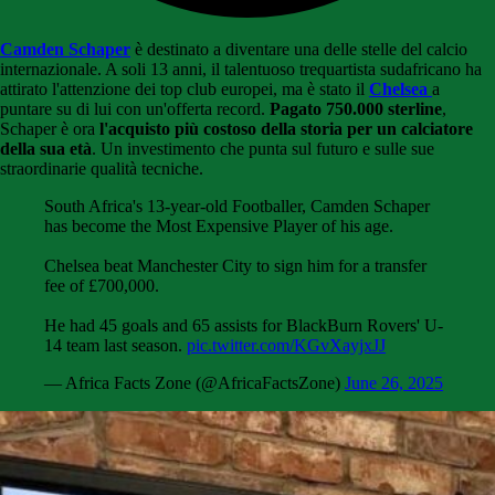
Camden Schaper
è destinato a diventare una delle stelle del calcio
internazionale. A soli 13 anni, il talentuoso trequartista sudafricano ha
attirato l'attenzione dei top club europei, ma è stato il
Chelsea
a
puntare su di lui con un'offerta record.
Pagato 750.000 sterline
,
Schaper è ora
l'acquisto più costoso della storia per un calciatore
della sua età
. Un investimento che punta sul futuro e sulle sue
straordinarie qualità tecniche.
South Africa's 13-year-old Footballer, Camden Schaper
has become the Most Expensive Player of his age.
Chelsea beat Manchester City to sign him for a transfer
fee of £700,000.
He had 45 goals and 65 assists for BlackBurn Rovers' U-
14 team last season.
pic.twitter.com/KGvXayjxJJ
— Africa Facts Zone (@AfricaFactsZone)
June 26, 2025