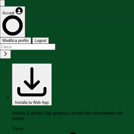
Accedi
Modifica profilo
Logout
Installa la Web App
Installa la nostra App gratuita e accedi più velocemente alle
notizie
Tocca