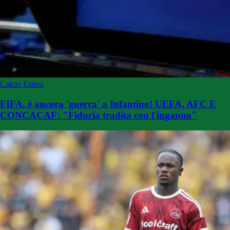
Calcio Estero
FIFA, è ancora 'guerra' a Infantino! UEFA, AFC E
CONCACAF: "Fiducia tradita con l'inganno"