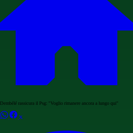
Dembélé rassicura il Psg: "Voglio rimanere ancora a lungo qui"