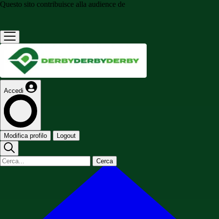
Questo sito contribuisce alla audience de
Accedi
Modifica profilo
Logout
Cerca