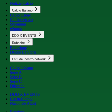
Notizie Calcio
Calcio Italiano
Calcio Estero
Calciomercato
Streaming
eSports
DDD X EVENTS
Rubriche
Redazione
Dentro La Storia
I siti del nostro network
Calcio Italiano
Serie A
Serie B
Serie C
Dilettanti
DDD X EVENTS
Cur in Campo
Nazionale Attori
Rubriche