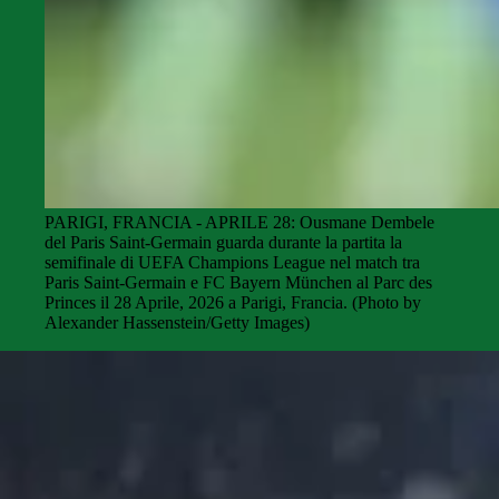
PARIGI, FRANCIA - APRILE 28: Ousmane Dembele
del Paris Saint-Germain guarda durante la partita la
semifinale di UEFA Champions League nel match tra
Paris Saint-Germain e FC Bayern München al Parc des
Princes il 28 Aprile, 2026 a Parigi, Francia. (Photo by
Alexander Hassenstein/Getty Images)