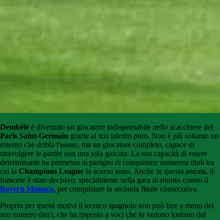
Dembélé
è diventato un giocatore indispensabile nello scacchiere del
Paris Saint-Germain
grazie al suo talento puro. Non è più soltanto un
esterno che dribla l'uomo, ma un giocatore completo, capace di
stravolgere le partite con una sola giocata. La sua capacità di essere
determinante ha permesso ai parigini di conquistare numerosi titoli tra
cui la
Champions League
lo scorso anno. Anche in questa annata, il
francese è stato decisivo, specialmente nella gara di ritorno contro il
Bayern Monaco
, per conquistare la seconda finale consecutiva.
Proprio per questi motivi il tecnico spagnolo non può fare a meno del
suo numero dieci, che ha risposto a voci che lo vedono lontano dal