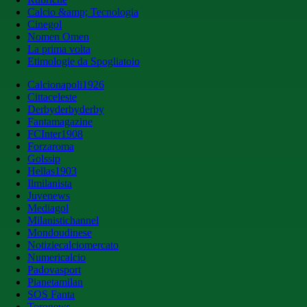
Calcio &amp; Tecnologia
Cinegol
Nomen Omen
La prima volta
Etimologie da Spogliatoio
Calcionapoli1926
Cittaceleste
Derbyderbyderby
Fantamagazine
FCInter1908
Forzaroma
Golssip
Hellas1903
Ilmilanista
Juvenews
Mediagol
Milanistichannel
Mondoudinese
Notiziecalciomercato
Numericalcio
Padovasport
Pianetamilan
SOS Fanta
Toronews