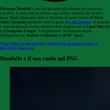
Ousmane Dembélé
è uno dei giocatori più influenti del panorama
calcistico. L'attaccante ha vissuto una carriera caraterizzata da alti e
bassi. Negli ultimi anni, però, è diventato un punto fermo del
Paris
Saint- Germain
soprattutto sotto la guida di
Luis Enrique
. Il francese
è stato decisivo in svariati momenti della stagione sia in
Ligue One
che
in
Champions League
. A tal proposito, ha rilasciato alcune
dichiarazioni per
Rothen s'enflamme
su
RMC Sport
.
Vuoi vedere eventi sportivi e calcistici in streaming gratis su
BET365? Clicca qui
Dembélé e il suo ruolo nel PSG