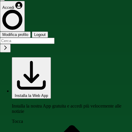
Accedi
Modifica profilo
Logout
Installa la Web App
Installa la nostra App gratuita e accedi più velocemente alle
notizie
Tocca