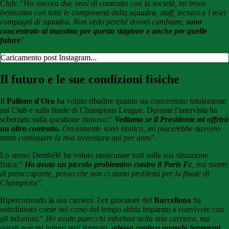
Club: "
Ho ancora due anni di contratto con la società, mi trovo
benissimo con tutte le componenti della squadra, staff, tecnico e i miei
compagni di squadra. Non vedo perchè dovrei cambiare,
sono
concentrato al massimo per questa stagione e anche per quelle
future
".
Caricamento post Instagram...
Il futuro e le sue condizioni fisiche
Il
Pallone d'Oro
ha voluto ribadire quanto sia concentrato totalemente
sul Club e sulla finale di Champions League. Durante l'intervista ha
scherzato sulla questione rinnovo:"
Vediamo se il Presidente mi offrirà
un altro contratto.
Ovviamente sono ironico, mi piacerebbe davvero
tanto continuare la mia avventura qui per anni".
Lo stesso Dembélé ha voluto rassicurare tutti sulla sua situazione
fisica:"
Ho avuto un piccolo problemino contro il Paris Fc
, ma niente
di preoccupante, penso che non ci siano problemi per la finale di
Champions".
Ripercorrendo la sua carriera. l'ex giocatore del
Barcellona
ha
sottolineato come nel corso del tempo abbia imparato a convivere con
gli infortuni:"
Ho avuto parecchi infortuni nella mia carriera, ma
questi non mi hanno mai fermato,
adesso capisco quando fermarmi