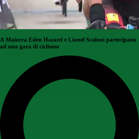
A Maiorca Eden Hazard e Lionel Scaloni partecipano
ad una gara di ciclismo