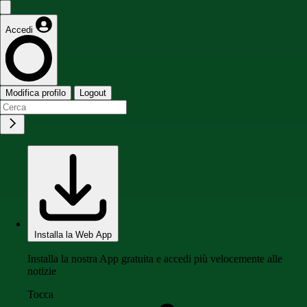
Accedi
Modifica profilo
Logout
Installa la Web App
Installa la nostra App gratuita e accedi più velocemente alle
notizie
Tocca