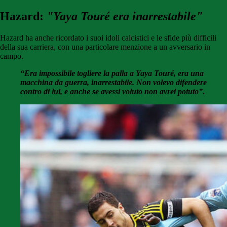
Hazard:
"Yaya Touré era inarrestabile"
Hazard ha anche ricordato i suoi idoli calcistici e le sfide più difficili
della sua carriera, con una particolare menzione a un avversario in
campo.
“Era impossibile togliere la palla a Yaya Touré, era una
macchina da guerra, inarrestabile. Non volevo difendere
contro di lui, e anche se avessi voluto non avrei potuto”
.