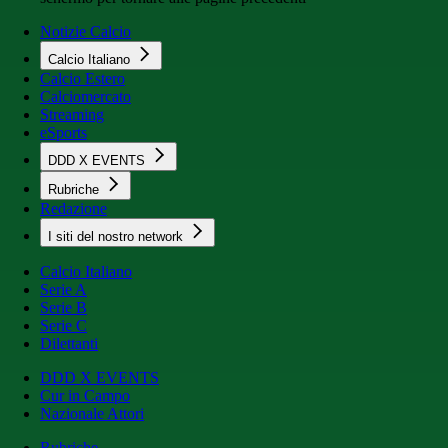
Notizie Calcio
Calcio Italiano
Calcio Estero
Calciomercato
Streaming
eSports
DDD X EVENTS
Rubriche
Redazione
I siti del nostro network
Calcio Italiano
Serie A
Serie B
Serie C
Dilettanti
DDD X EVENTS
Cur in Campo
Nazionale Attori
Rubriche