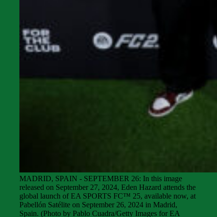
MADRID, SPAIN - SEPTEMBER 26: In this image
released on September 27, 2024, Eden Hazard attends the
global launch of EA SPORTS FC™ 25, available now, at
Pabellón Satélite on September 26, 2024 in Madrid,
Spain. (Photo by Pablo Cuadra/Getty Images for EA