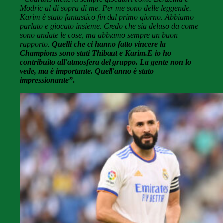
Modric al di sopra di me. Per me sono delle leggende.
Karim è stato fantastico fin dal primo giorno. Abbiamo
parlato e giocato insieme. Credo che sia deluso da come
sono andate le cose, ma abbiamo sempre un buon
rapporto.
Quelli che ci hanno fatto vincere la
Champions sono stati Thibaut e Karim.
E io ho
contribuito all'atmosfera del gruppo. La gente non lo
vede, ma è importante. Quell'anno è stato
impressionante”
.