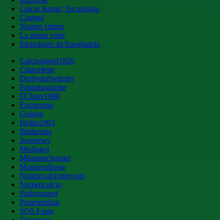
Calcio &amp; Tecnologia
Cinegol
Nomen Omen
La prima volta
Etimologie da Spogliatoio
Calcionapoli1926
Cittaceleste
Derbyderbyderby
Fantamagazine
FCInter1908
Forzaroma
Golssip
Hellas1903
Ilmilanista
Juvenews
Mediagol
Milanistichannel
Mondoudinese
Notiziecalciomercato
Numericalcio
Padovasport
Pianetamilan
SOS Fanta
Toronews