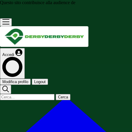
Questo sito contribuisce alla audience de
Accedi
Modifica profilo
Logout
Cerca