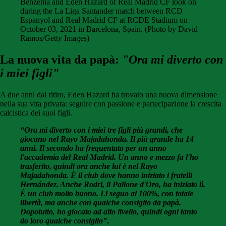
Benzema and Eden Hazard of Real Madrid CF look on
during the La Liga Santander match between RCD
Espanyol and Real Madrid CF at RCDE Stadium on
October 03, 2021 in Barcelona, Spain. (Photo by David
Ramos/Getty Images)
La nuova vita da papà:
"Ora mi diverto con
i miei figli"
A due anni dal ritiro, Eden Hazard ha trovato una nuova dimensione
nella sua vita privata: seguire con passione e partecipazione la crescita
calcistica dei suoi figli.
“Ora mi diverto con i miei tre figli più grandi, che
giocano nel Rayo Majadahonda. Il più grande ha 14
anni. Il secondo ha frequentato per un anno
l'accademia del Real Madrid. Un anno e mezzo fa l'ho
trasferito, quindi ora anche lui è nel Rayo
Majadahonda. È il club dove hanno iniziato i fratelli
Hernández. Anche Rodri, il Pallone d'Oro, ha iniziato lì.
È un club molto buono. Li seguo al 100%, con totale
libertà, ma anche con qualche consiglio da papà.
Dopotutto, ho giocato ad alto livello, quindi ogni tanto
do loro qualche consiglio”
.