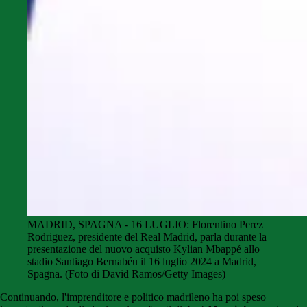
MADRID, SPAGNA - 16 LUGLIO: Florentino Perez
Rodriguez, presidente del Real Madrid, parla durante la
presentazione del nuovo acquisto Kylian Mbappé allo
stadio Santiago Bernabéu il 16 luglio 2024 a Madrid,
Spagna. (Foto di David Ramos/Getty Images)
Continuando, l'imprenditore e politico madrileno ha poi speso