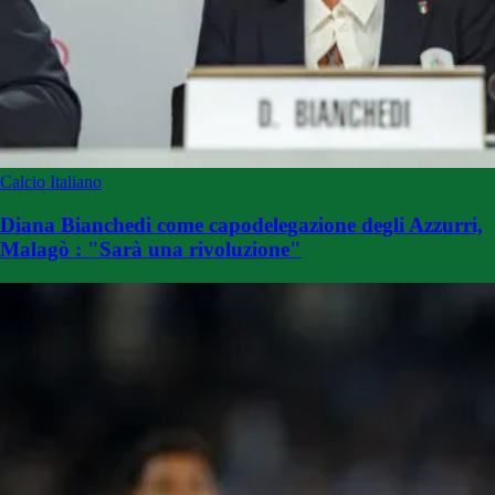
Calcio Italiano
Diana Bianchedi come capodelegazione degli Azzurri,
Malagò : "Sarà una rivoluzione"