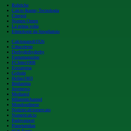
Rubriche
Calcio &amp; Tecnologia
Cinegol
Nomen Omen
La prima volta
Etimologie da Spogliatoio
Calcionapoli1926
Cittaceleste
Derbyderbyderby
Fantamagazine
FCInter1908
Forzaroma
Golssip
Hellas1903
Ilmilanista
Juvenews
Mediagol
Milanistichannel
Mondoudinese
Notiziecalciomercato
Numericalcio
Padovasport
Pianetamilan
SOS Fanta