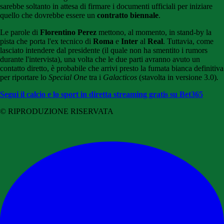
sarebbe soltanto in attesa di firmare i documenti ufficiali per iniziare
quello che dovrebbe essere un
contratto biennale
.
Le parole di
Florentino Perez
mettono, al momento, in stand-by la
pista che porta l'ex tecnico di
Roma
e
Inter
al
Real
. Tuttavia, come
lasciato intendere dal presidente (il quale non ha smentito i rumors
durante l'intervista), una volta che le due parti avranno avuto un
contatto diretto, è probabile che arrivi presto la fumata bianca definitiva
per riportare lo
Special One
tra i
Galacticos
(stavolta in versione 3.0)
.
Segui il calcio e lo sport in diretta streaming gratis su Bet365
© RIPRODUZIONE RISERVATA