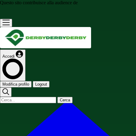
Questo sito contribuisce alla audience de
Accedi
Modifica profilo
Logout
Cerca