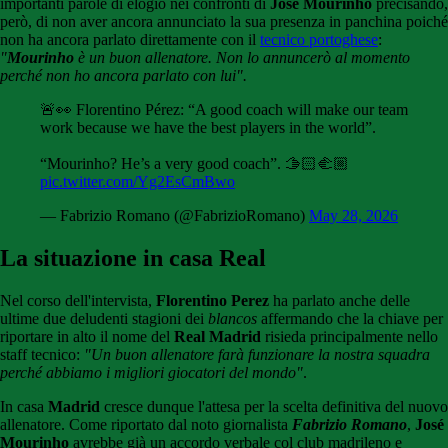
importanti parole di elogio nei confronti di
José Mourinho
precisando,
però, di non aver ancora annunciato la sua presenza in panchina poiché
non ha ancora parlato direttamente con il
tecnico portoghese
:
"
Mourinho
è un buon allenatore. Non lo annuncerò al momento
perché non ho ancora parlato con lui".
🚨👀 Florentino Pérez: “A good coach will make our team
work because we have the best players in the world”.
“Mourinho? He’s a very good coach”. 🫱🏻‍🫲🏼
pic.twitter.com/Yg2EsCmBwo
— Fabrizio Romano (@FabrizioRomano)
May 28, 2026
La situazione in casa Real
Nel corso dell'intervista,
Florentino Perez
ha parlato anche delle
ultime due deludenti stagioni dei
blancos
affermando che la chiave per
riportare in alto il nome del
Real Madrid
risieda principalmente nello
staff tecnico:
"Un buon allenatore farà funzionare la nostra squadra
perché abbiamo i migliori giocatori del mondo"
.
In casa
Madrid
cresce dunque l'attesa per la scelta definitiva del nuovo
allenatore. Come riportato dal noto giornalista
Fabrizio Romano
,
José
Mourinho
avrebbe già un accordo verbale col club madrileno e