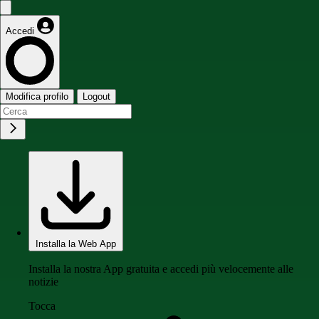
Accedi
Modifica profilo
Logout
Installa la Web App
Installa la nostra App gratuita e accedi più velocemente alle
notizie
Tocca