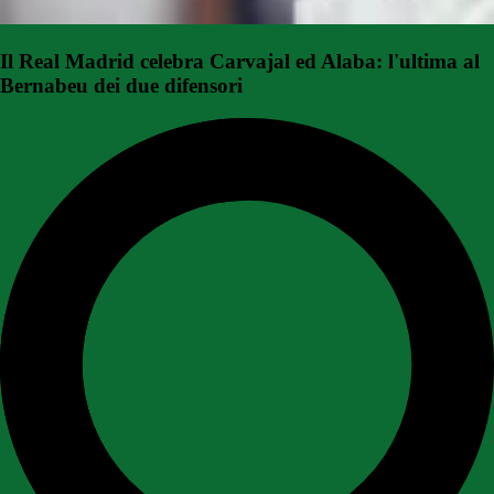
Il Real Madrid celebra Carvajal ed Alaba: l'ultima al
Bernabeu dei due difensori