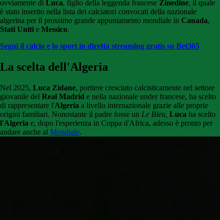
ovviamente di
Luca
, figlio della leggenda francese
Zinedine
, il quale
è stato inserito nella lista dei calciatori convocati della nazionale
algerina per il prossimo grande appuntamento mondiale in
Canada
,
Stati Uniti
e
Messico
.
Segui il calcio e lo sport in diretta streaming gratis su Bet365
La scelta dell'Algeria
Nel 2025,
Luca Zidane
, portiere cresciuto calcisticamente nel settore
giovanile del
Real Madrid
e nella nazionale under francese, ha scelto
di rappresentare l'
Algeria
a livello internazionale grazie alle proprie
origini familiari. Nonostante il padre fosse un
Le Bleu,
Luca
ha scelto
l'Algeria
e, dopo l'esperienza in Coppa d'Africa, adesso è pronto per
andare anche al
Mondiale
.