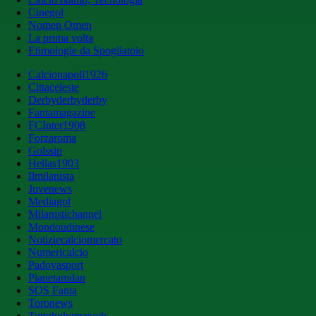
Cinegol
Nomen Omen
La prima volta
Etimologie da Spogliatoio
Calcionapoli1926
Cittaceleste
Derbyderbyderby
Fantamagazine
FCInter1908
Forzaroma
Golssip
Hellas1903
Ilmilanista
Juvenews
Mediagol
Milanistichannel
Mondoudinese
Notiziecalciomercato
Numericalcio
Padovasport
Pianetamilan
SOS Fanta
Toronews
Tuttobolognaweb