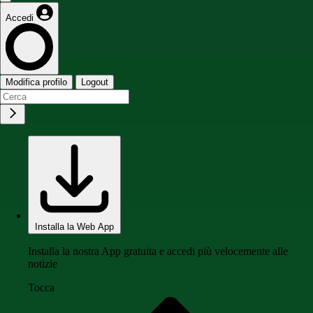
Accedi
Modifica profilo
Logout
Installa la Web App
Installa la nostra App gratuita e accedi più velocemente alle
notizie
Tocca