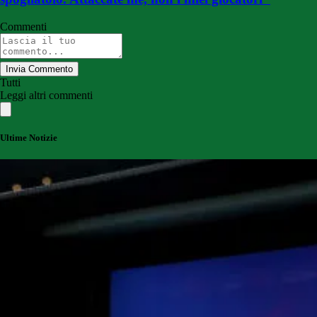
Commenti
Invia Commento
Tutti
Leggi altri commenti
Ultime Notizie