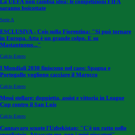
La UEFA non cambia idea: le competizioni FIFA
saranno boicottate
Serie A
ESCLUSIVA - Cois sulla Fiorentina: "Si può tornare
in Europa. Atta è un grande colpo. E su
Mastantuono..."
Calcio Estero
I Mondiali 2030 finiscono nel caos: Spagna e
Portogallo vogliono cacciare il Marocco
Calcio Estero
Messi stellare: doppietta, assist e vittoria in League
Cup contro il San Luis
Calcio Estero
Cannavaro scuote l'Uzbekistan: "C'è un ratto nello
spogliatoio. Attaccate me, non i miei giocatori"