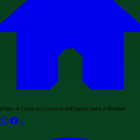
Il figlio di Zidane tra i convocati dell'Algeria: andrà al Mondiale