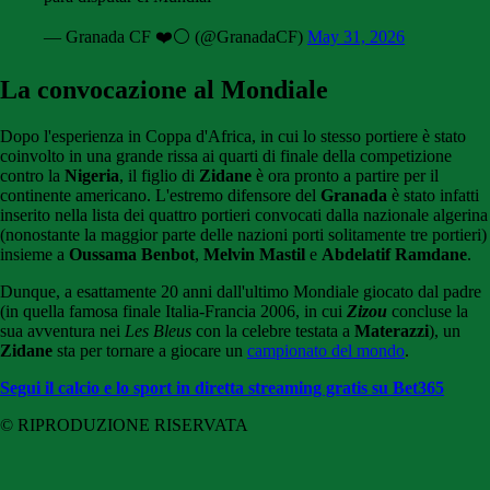
— Granada CF ❤️⚪️ (@GranadaCF)
May 31, 2026
La convocazione al Mondiale
Dopo l'esperienza in Coppa d'Africa, in cui lo stesso portiere è stato
coinvolto in una grande rissa ai quarti di finale della competizione
contro la
Nigeria
, il figlio di
Zidane
è ora pronto a partire per il
continente americano. L'estremo difensore del
Granada
è stato infatti
inserito nella lista dei quattro portieri convocati dalla nazionale algerina
(nonostante la maggior parte delle nazioni porti solitamente tre portieri)
insieme a
Oussama Benbot
,
Melvin Mastil
e
Abdelatif Ramdane
.
Dunque, a esattamente 20 anni dall'ultimo Mondiale giocato dal padre
(in quella famosa finale Italia-Francia 2006, in cui
Zizou
concluse la
sua avventura nei
Les Bleus
con la celebre testata a
Materazzi
), un
Zidane
sta per tornare a giocare un
campionato del mondo
.
Segui il calcio e lo sport in diretta streaming gratis su Bet365
© RIPRODUZIONE RISERVATA