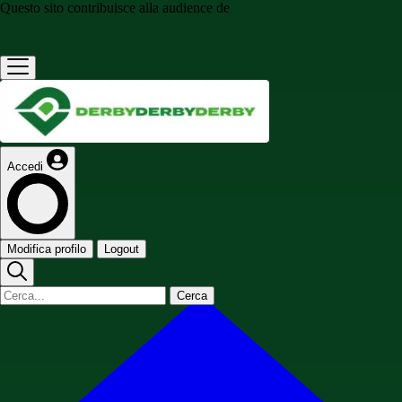
Questo sito contribuisce alla audience de
Accedi
Modifica profilo
Logout
Cerca