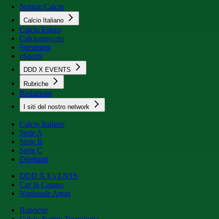
Notizie Calcio
Calcio Italiano
Calcio Estero
Calciomercato
Streaming
eSports
DDD X EVENTS
Rubriche
Redazione
I siti del nostro network
Calcio Italiano
Serie A
Serie B
Serie C
Dilettanti
DDD X EVENTS
Cur in Campo
Nazionale Attori
Rubriche
Calcio &amp; Tecnologia