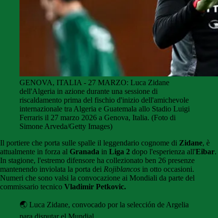
GENOVA, ITALIA - 27 MARZO: Luca Zidane
dell'Algeria in azione durante una sessione di
riscaldamento prima del fischio d'inizio dell'amichevole
internazionale tra Algeria e Guatemala allo Stadio Luigi
Ferraris il 27 marzo 2026 a Genova, Italia. (Foto di
Simone Arveda/Getty Images)
Il portiere che porta sulle spalle il leggendario cognome di
Zidane
, è
attualmente in forza al
Granada
in
Liga 2
dopo l'esperienza all'
Eibar
.
In stagione, l'estremo difensore ha collezionato ben 26 presenze
mantenendo inviolata la porta dei
Rojiblancos
in otto occasioni.
Numeri che sono valsi la convocazione ai Mondiali da parte del
commissario tecnico
Vladimir Petkovic.
🌏 Luca Zidane, convocado por la selección de Argelia
para disputar el Mundial