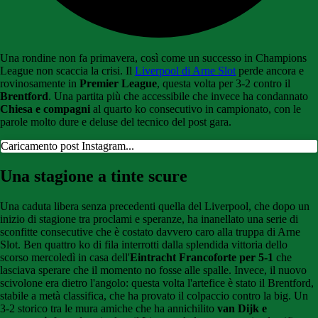
Una rondine non fa primavera, così come un successo in Champions
League non scaccia la crisi. Il
Liverpool di Arne Slot
perde ancora e
rovinosamente in
Premier League
, questa volta per 3-2 contro il
Brentford
. Una partita più che accessibile che invece ha condannato
Chiesa e compagni
al quarto ko consecutivo in campionato, con le
parole molto dure e deluse del tecnico del post gara.
Caricamento post Instagram...
Una stagione a tinte scure
Una caduta libera senza precedenti quella del Liverpool, che dopo un
inizio di stagione tra proclami e speranze, ha inanellato una serie di
sconfitte consecutive che è costato davvero caro alla truppa di Arne
Slot. Ben quattro ko di fila interrotti dalla splendida vittoria dello
scorso mercoledì in casa dell'
Eintracht Francoforte per 5-1
che
lasciava sperare che il momento no fosse alle spalle. Invece, il nuovo
scivolone era dietro l'angolo: questa volta l'artefice è stato il Brentford,
stabile a metà classifica, che ha provato il colpaccio contro la big. Un
3-2 storico tra le mura amiche che ha annichilito
van Dijk e