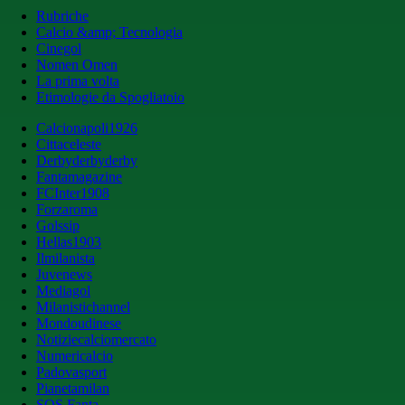
Rubriche
Calcio &amp; Tecnologia
Cinegol
Nomen Omen
La prima volta
Etimologie da Spogliatoio
Calcionapoli1926
Cittaceleste
Derbyderbyderby
Fantamagazine
FCInter1908
Forzaroma
Golssip
Hellas1903
Ilmilanista
Juvenews
Mediagol
Milanistichannel
Mondoudinese
Notiziecalciomercato
Numericalcio
Padovasport
Pianetamilan
SOS Fanta