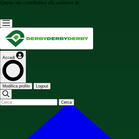
Questo sito contribuisce alla audience de
Accedi
Modifica profilo
Logout
Cerca