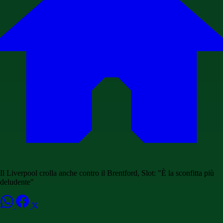
Il Liverpool crolla anche contro il Brentford, Slot: "È la sconfitta più
deludente"