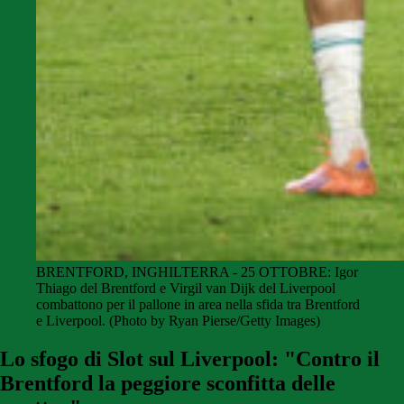
BRENTFORD, INGHILTERRA - 25 OTTOBRE: Igor
Thiago del Brentford e Virgil van Dijk del Liverpool
combattono per il pallone in area nella sfida tra Brentford
e Liverpool. (Photo by Ryan Pierse/Getty Images)
Lo sfogo di Slot sul Liverpool: "Contro il
Brentford la peggiore sconfitta delle