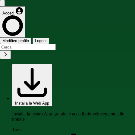
Accedi
Modifica profilo
Logout
Installa la Web App
Installa la nostra App gratuita e accedi più velocemente alle
notizie
Tocca