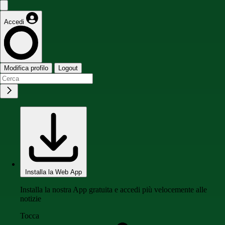
Accedi
Modifica profilo
Logout
Installa la Web App
Installa la nostra App gratuita e accedi più velocemente alle
notizie
Tocca