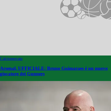
Calciomercato
Arsenal, UFFICIALE: Bruno Guimaraes è un nuovo
giocatore dei Gunners