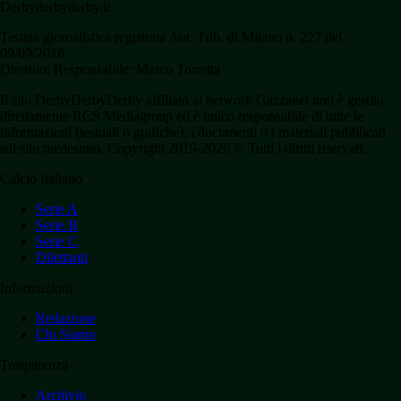
Derbyderbyderby.it
Testata giornalistica registrata Aut. Trib. di Milano n. 227 del
09/09/2016.
Direttore Responsabile: Marco Torretta
Il sito DerbyDerbyDerby affiliato al network Gazzanet non è gestito
direttamente RCS Mediagroup ed è unico responsabile di tutte le
informazioni (testuali o grafiche), i documenti o i materiali pubblicati
sul sito medesimo. Copyright 2019-2026 © Tutti i diritti riservati.
Calcio Italiano
Serie A
Serie B
Serie C
Dilettanti
Informazioni
Redazione
Chi Siamo
Trasparenza
Archivio