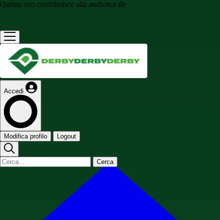
Questo sito contribuisce alla audience de
Accedi
Modifica profilo
Logout
Cerca