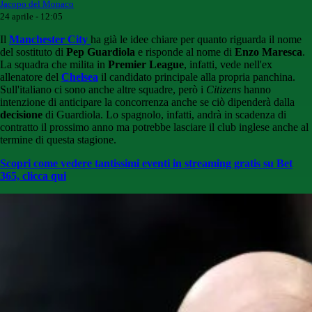
Jacopo del Monaco
24 aprile - 12:05
Il
Manchester City
ha già le idee chiare per quanto riguarda il nome
del sostituto di
Pep Guardiola
e risponde al nome di
Enzo Maresca
.
La squadra che milita in
Premier League
, infatti, vede nell'ex
allenatore del
Chelsea
il candidato principale alla propria panchina.
Sull'italiano ci sono anche altre squadre, però i
Citizens
hanno
intenzione di anticipare la concorrenza anche se ciò dipenderà dalla
decisione
di Guardiola. Lo spagnolo, infatti, andrà in scadenza di
contratto il prossimo anno ma potrebbe lasciare il club inglese anche al
termine di questa stagione.
Scopri come vedere tantissimi eventi in streaming gratis su Bet
365, clicca qui