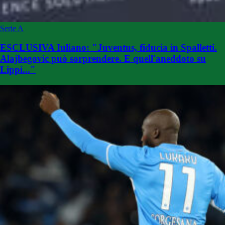
Serie A
ESCLUSIVA Iuliano: "Juventus, fiducia in Spalletti.
Alajbegovic può sorprendere. E quell'aneddoto su
Lippi..."