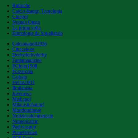
Rubriche
Calcio &amp; Tecnologia
Cinegol
Nomen Omen
La prima volta
Etimologie da Spogliatoio
Calcionapoli1926
Cittaceleste
Derbyderbyderby
Fantamagazine
FCInter1908
Forzaroma
Golssip
Hellas1903
Ilmilanista
Juvenews
Mediagol
Milanistichannel
Mondoudinese
Notiziecalciomercato
Numericalcio
Padovasport
Pianetamilan
SOS Fanta