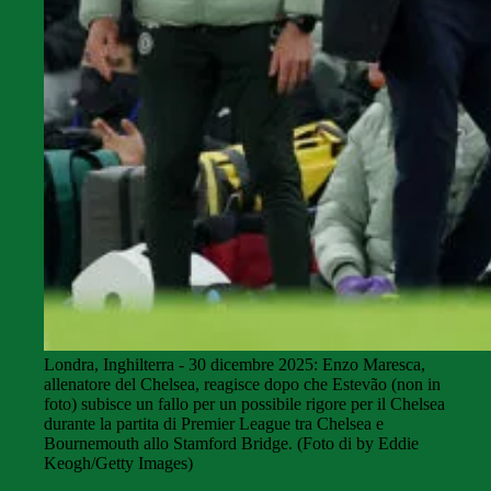
Londra, Inghilterra - 30 dicembre 2025: Enzo Maresca,
allenatore del Chelsea, reagisce dopo che Estevão (non in
foto) subisce un fallo per un possibile rigore per il Chelsea
durante la partita di Premier League tra Chelsea e
Bournemouth allo Stamford Bridge. (Foto di by Eddie
Keogh/Getty Images)