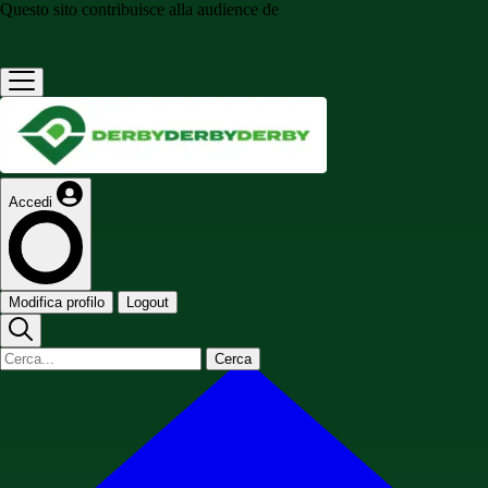
Questo sito contribuisce alla audience de
Accedi
Modifica profilo
Logout
Cerca