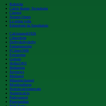
Rubriche
Calcio &amp; Tecnologia
Cinegol
Nomen Omen
La prima volta
Etimologie da Spogliatoio
Calcionapoli1926
Cittaceleste
Derbyderbyderby
Fantamagazine
FCInter1908
Forzaroma
Golssip
Hellas1903
Ilmilanista
Juvenews
Mediagol
Milanistichannel
Mondoudinese
Notiziecalciomercato
Numericalcio
Padovasport
Pianetamilan
SOS Fanta