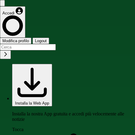
Accedi
Modifica profilo
Logout
Installa la Web App
Installa la nostra App gratuita e accedi più velocemente alle
notizie
Tocca