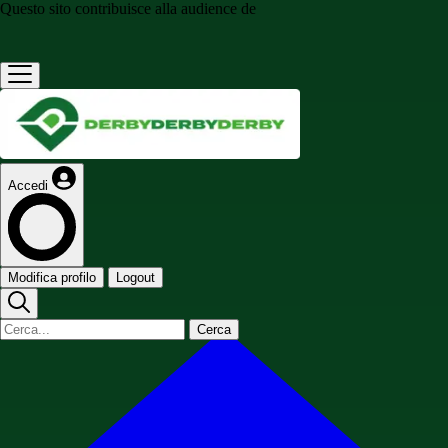
Questo sito contribuisce alla audience de
Accedi
Modifica profilo
Logout
Cerca