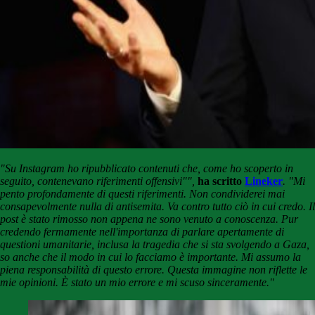
"Su Instagram ho ripubblicato contenuti che, come ho scoperto in
seguito, contenevano riferimenti offensivi"",
ha scritto
Lineker
. "Mi
pento profondamente di questi riferimenti. Non condividerei mai
consapevolmente nulla di antisemita. Va contro tutto ciò in cui credo. Il
post è stato rimosso non appena ne sono venuto a conoscenza. Pur
credendo fermamente nell'importanza di parlare apertamente di
questioni umanitarie, inclusa la tragedia che si sta svolgendo a Gaza,
so anche che il modo in cui lo facciamo è importante. Mi assumo la
piena responsabilità di questo errore. Questa immagine non riflette le
mie opinioni. È stato un mio errore e mi scuso sinceramente."