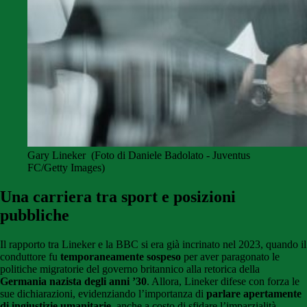
Gary Lineker (Foto di Daniele Badolato - Juventus
FC/Getty Images)
Una carriera tra sport e posizioni
pubbliche
Il rapporto tra Lineker e la BBC si era già incrinato nel 2023, quando il
conduttore fu
temporaneamente sospeso
per aver paragonato le
politiche migratorie del governo britannico alla retorica della
Germania nazista degli anni ’30
. Allora, Lineker difese con forza le
sue dichiarazioni, evidenziando l’importanza di
parlare apertamente
di ingiustizie umanitarie
, anche a costo di sfidare l’imparzialità