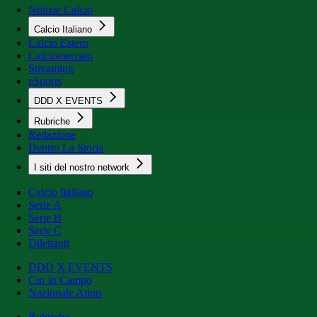
Notizie Calcio
Calcio Italiano
Calcio Estero
Calciomercato
Streaming
eSports
DDD X EVENTS
Rubriche
Redazione
Dentro La Storia
I siti del nostro network
Calcio Italiano
Serie A
Serie B
Serie C
Dilettanti
DDD X EVENTS
Cur in Campo
Nazionale Attori
Rubriche