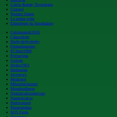
Calcio &amp; Tecnologia
Cinegol
Nomen Omen
La prima volta
Etimologie da Spogliatoio
Calcionapoli1926
Cittaceleste
Derbyderbyderby
Fantamagazine
FCInter1908
Forzaroma
Golssip
Hellas1903
Ilmilanista
Juvenews
Mediagol
Milanistichannel
Mondoudinese
Notiziecalciomercato
Numericalcio
Padovasport
Pianetamilan
SOS Fanta
Toronews