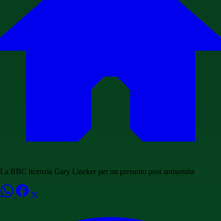
La BBC licenzia Gary Lineker per un presunto post antisemita