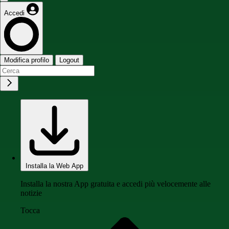
Accedi
Modifica profilo
Logout
Installa la Web App
Installa la nostra App gratuita e accedi più velocemente alle
notizie
Tocca