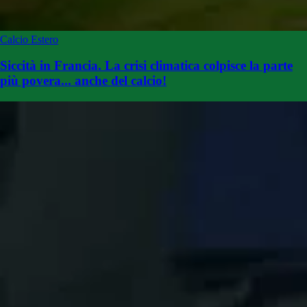
Calcio Estero
Siccità in Francia. La crisi climatica colpisce la parte
più povera... anche del calcio!