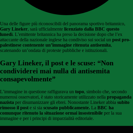
Una delle figure più riconoscibili del panorama sportivo britannico,
Gary Lineker
, sarà ufficialmente
licenziato dalla BBC questo
lunedì
. L’emittente britannica ha preso la decisione dopo che l’ex
attaccante della nazionale inglese ha condiviso sui social un
post pro-
palestinese contenente un’immagine ritenuta antisemita
,
scatenando un’ondata di proteste pubbliche e istituzionali.
Gary Lineker, il post e le scuse: “Non
condividerei mai nulla di antisemita
consapevolmente”
L’immagine in questione raffigurava un
topo
, simbolo che, secondo
numerosi osservatori, è stato storicamente utilizzato nella
propaganda
nazista
per disumanizzare gli ebrei. Nonostante Lineker abbia
subito
rimosso il post
e si sia
scusato pubblicamente.
La
BBC ha
comunque ritenuto la situazione ormai insostenibile
per la sua
immagine e per i principi di imparzialità editoriale.