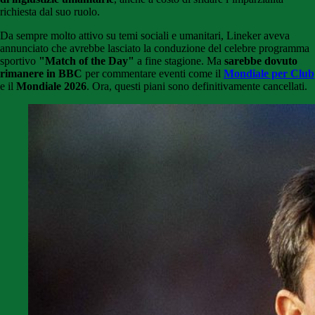
richiesta dal suo ruolo.
Da sempre molto attivo su temi sociali e umanitari, Lineker aveva
annunciato che avrebbe lasciato la conduzione del celebre programma
sportivo
"Match of the Day"
a fine stagione. Ma
sarebbe dovuto
rimanere in BBC
per commentare eventi come il
Mondiale per Club
e il
Mondiale 2026
. Ora, questi piani sono definitivamente cancellati.