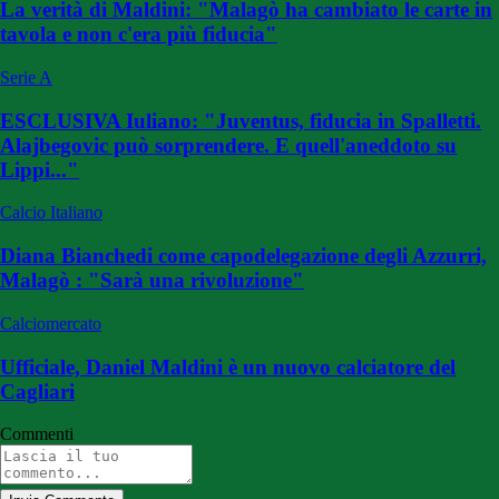
La verità di Maldini: "Malagò ha cambiato le carte in
tavola e non c'era più fiducia"
Serie A
ESCLUSIVA Iuliano: "Juventus, fiducia in Spalletti.
Alajbegovic può sorprendere. E quell'aneddoto su
Lippi..."
Calcio Italiano
Diana Bianchedi come capodelegazione degli Azzurri,
Malagò : "Sarà una rivoluzione"
Calciomercato
Ufficiale, Daniel Maldini è un nuovo calciatore del
Cagliari
Commenti