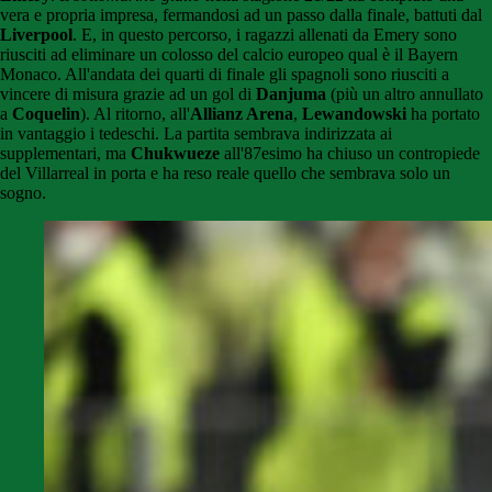
vera e propria impresa, fermandosi ad un passo dalla finale, battuti dal
Liverpool
. E, in questo percorso, i ragazzi allenati da Emery sono
riusciti ad eliminare un colosso del calcio europeo qual è il Bayern
Monaco. All'andata dei quarti di finale gli spagnoli sono riusciti a
vincere di misura grazie ad un gol di
Danjuma
(più un altro annullato
a
Coquelin
). Al ritorno, all'
Allianz Arena
,
Lewandowski
ha portato
in vantaggio i tedeschi. La partita sembrava indirizzata ai
supplementari, ma
Chukwueze
all'87esimo ha chiuso un contropiede
del Villarreal in porta e ha reso reale quello che sembrava solo un
sogno.