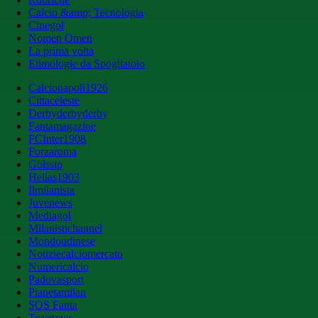
Calcio &amp; Tecnologia
Cinegol
Nomen Omen
La prima volta
Etimologie da Spogliatoio
Calcionapoli1926
Cittaceleste
Derbyderbyderby
Fantamagazine
FCInter1908
Forzaroma
Golssip
Hellas1903
Ilmilanista
Juvenews
Mediagol
Milanistichannel
Mondoudinese
Notiziecalciomercato
Numericalcio
Padovasport
Pianetamilan
SOS Fanta
Toronews