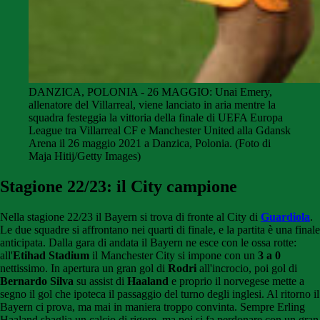
DANZICA, POLONIA - 26 MAGGIO: Unai Emery,
allenatore del Villarreal, viene lanciato in aria mentre la
squadra festeggia la vittoria della finale di UEFA Europa
League tra Villarreal CF e Manchester United alla Gdansk
Arena il 26 maggio 2021 a Danzica, Polonia. (Foto di
Maja Hitij/Getty Images)
Stagione 22/23: il City campione
Nella stagione 22/23 il Bayern si trova di fronte al City di
Guardiola
.
Le due squadre si affrontano nei quarti di finale, e la partita è una finale
anticipata. Dalla gara di andata il Bayern ne esce con le ossa rotte:
all'
Etihad Stadium
il Manchester City si impone con un
3 a 0
nettissimo. In apertura un gran gol di
Rodri
all'incrocio, poi gol di
Bernardo Silva
su assist di
Haaland
e proprio il norvegese mette a
segno il gol che ipoteca il passaggio del turno degli inglesi. Al ritorno il
Bayern ci prova, ma mai in maniera troppo convinta. Sempre Erling
Haaland sbaglia un calcio di rigore, ma poi si fa perdonare con un gran