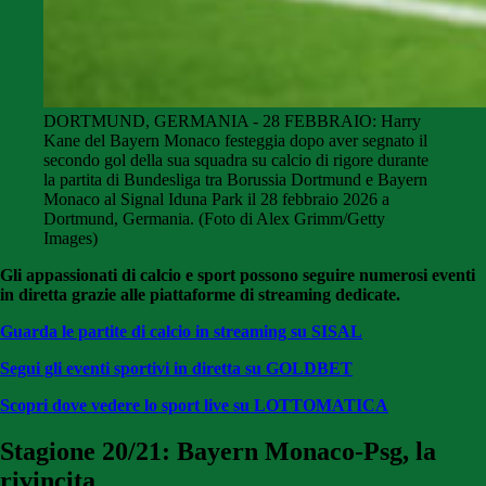
DORTMUND, GERMANIA - 28 FEBBRAIO: Harry
Kane del Bayern Monaco festeggia dopo aver segnato il
secondo gol della sua squadra su calcio di rigore durante
la partita di Bundesliga tra Borussia Dortmund e Bayern
Monaco al Signal Iduna Park il 28 febbraio 2026 a
Dortmund, Germania. (Foto di Alex Grimm/Getty
Images)
Gli appassionati di calcio e sport possono seguire numerosi eventi
in diretta grazie alle piattaforme di streaming dedicate.
Guarda le partite di calcio in streaming su SISAL
Segui gli eventi sportivi in diretta su GOLDBET
Scopri dove vedere lo sport live su LOTTOMATICA
Stagione 20/21: Bayern Monaco-Psg, la
rivincita