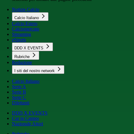
Notizie Calcio
Calcio Italiano
Calcio Estero
Calciomercato
Streaming
eSports
DDD X EVENTS
Rubriche
Redazione
I siti del nostro network
Calcio Italiano
Serie A
Serie B
Serie C
Dilettanti
DDD X EVENTS
Cur in Campo
Nazionale Attori
Rubriche