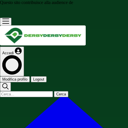
Questo sito contribuisce alla audience de
Accedi
Modifica profilo
Logout
Cerca