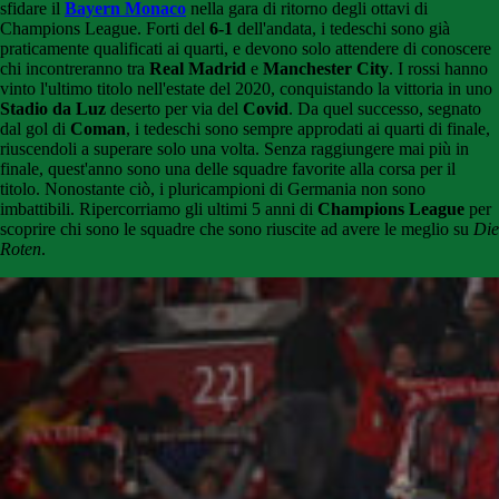
sfidare il
Bayern Monaco
nella gara di ritorno degli ottavi di
Champions League. Forti del
6-1
dell'andata, i tedeschi sono già
praticamente qualificati ai quarti, e devono solo attendere di conoscere
chi incontreranno tra
Real Madrid
e
Manchester City
. I rossi hanno
vinto l'ultimo titolo nell'estate del 2020, conquistando la vittoria in uno
Stadio da Luz
deserto per via del
Covid
. Da quel successo, segnato
dal gol di
Coman
, i tedeschi sono sempre approdati ai quarti di finale,
riuscendoli a superare solo una volta. Senza raggiungere mai più in
finale, quest'anno sono una delle squadre favorite alla corsa per il
titolo. Nonostante ciò, i pluricampioni di Germania non sono
imbattibili. Ripercorriamo gli ultimi 5 anni di
Champions League
per
scoprire chi sono le squadre che sono riuscite ad avere le meglio su
Die
Roten
.