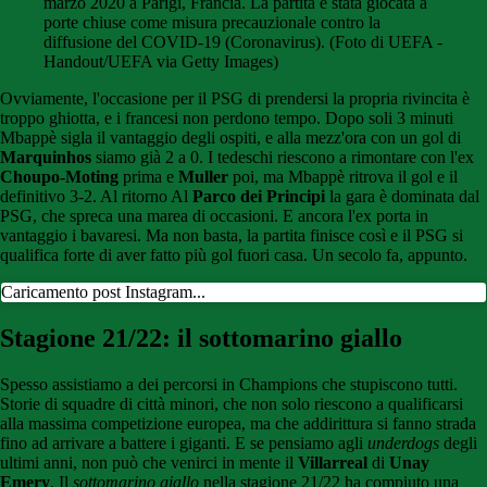
marzo 2020 a Parigi, Francia. La partita è stata giocata a
porte chiuse come misura precauzionale contro la
diffusione del COVID-19 (Coronavirus). (Foto di UEFA -
Handout/UEFA via Getty Images)
Ovviamente, l'occasione per il PSG di prendersi la propria rivincita è
troppo ghiotta, e i francesi non perdono tempo. Dopo soli 3 minuti
Mbappè sigla il vantaggio degli ospiti, e alla mezz'ora con un gol di
Marquinhos
siamo già 2 a 0. I tedeschi riescono a rimontare con l'ex
Choupo-Moting
prima e
Muller
poi, ma Mbappè ritrova il gol e il
definitivo 3-2. Al ritorno Al
Parco dei Principi
la gara è dominata dal
PSG, che spreca una marea di occasioni. E ancora l'ex porta in
vantaggio i bavaresi. Ma non basta, la partita finisce così e il PSG si
qualifica forte di aver fatto più gol fuori casa. Un secolo fa, appunto.
Caricamento post Instagram...
Stagione 21/22: il sottomarino giallo
Spesso assistiamo a dei percorsi in Champions che stupiscono tutti.
Storie di squadre di città minori, che non solo riescono a qualificarsi
alla massima competizione europea, ma che addirittura si fanno strada
fino ad arrivare a battere i giganti. E se pensiamo agli
underdogs
degli
ultimi anni, non può che venirci in mente il
Villarreal
di
Unay
Emery
. Il
sottomarino giallo
nella stagione 21/22 ha compiuto una