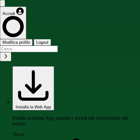
Accedi
Modifica profilo
Logout
Installa la Web App
Installa la nostra App gratuita e accedi più velocemente alle
notizie
Tocca