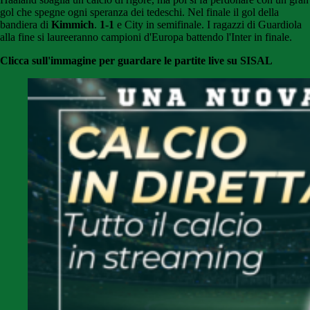
gol che spegne ogni speranza dei tedeschi. Nel finale il gol della
bandiera di
Kimmich
.
1-1
e City in semifinale. I ragazzi di Guardiola
alla fine si laureeranno campioni d'Europa battendo l'Inter in finale.
Clicca sull'immagine per guardare le partite live su SISAL