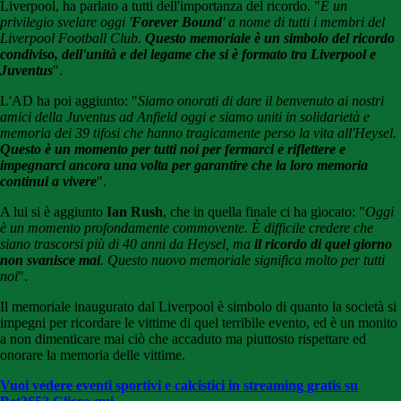
Liverpool, ha parlato a tutti dell'importanza del ricordo. "
È un
privilegio svelare oggi '
Forever Bound
' a nome di tutti i membri del
Liverpool Football Club.
Questo memoriale è un simbolo del ricordo
condiviso, dell'unità e del legame che si è formato tra Liverpool e
Juventus
".
L'AD ha poi aggiunto: "
Siamo onorati di dare il benvenuto ai nostri
amici della Juventus ad Anfield oggi e siamo uniti in solidarietà e
memoria dei 39 tifosi che hanno tragicamente perso la vita all'Heysel.
Questo è un momento per tutti noi per fermarci e riflettere e
impegnarci ancora una volta per garantire che la loro memoria
continui a vivere
".
A lui si è aggiunto
Ian Rush
, che in quella finale ci ha giocato: "
Oggi
è un momento profondamente commovente. È difficile credere che
siano trascorsi più di 40 anni da Heysel, ma
il ricordo di quel giorno
non svanisce mai
. Questo nuovo memoriale significa molto per tutti
noi
".
Il memoriale inaugurato dal Liverpool è simbolo di quanto la società si
impegni per ricordare le vittime di quel terribile evento, ed è un monito
a non dimenticare mai ciò che accaduto ma piuttosto rispettare ed
onorare la memoria delle vittime.
Vuoi vedere eventi sportivi e calcistici in streaming gratis su