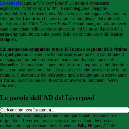
Liverpool
inaugura "
Forever Bound
". Il nome è abbastanza
esplicativo - "
Per sempre uniti
" - a simboleggiare il legame
indissolubile tra i tifosi e i reds. Ma anche a simboleggiare l'unione tra
Liverpool e
Juventus
, che per sempre saranno legate dal dolore di
quel giorno del 1985. "
Forever Bound
" è stato inaugurato dopo essere
stato annunciato nello scorso anniversario, ed ha preso il posto della
targa originale, situata sulla parete dello stand intitolato a
Sir Kenny
Dalglish
.
Sul memoriale compaiono tutti e 39 i nomi e cognomi delle vittime
di quel giorno
. Ci sono anche due sciarpe annodate, a confermare il
messaggio di unione tra i
reds
e i bianconeri dopo la tragedia di
Bruxelles
. A completare l'opera una frase sull'importanza del ricordo e
della commemorazione, oltre al rispetto per le vittime e per tutte le loro
famiglie. Il memoriale dei reds segue quello inaugurato lo scorso anno
a Torino, in occasione del 40esimo anniversario, intitolato "
Verso
Altrove
".
Le parole dell'AD del Liverpool
Caricamento post Instagram...
Alla cerimonia di inaugurazione hanno partecipato ovviamente i
dirigenti del Liverpool, ex calciatori, rappresentanti dei tifosi e,
ovviamente, rappresentanti della Juventus.
Billy Hogan
, AD del