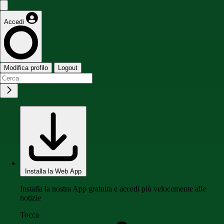
Accedi
Modifica profilo
Logout
Installa la Web App
Installa la nostra App gratuita e accedi più velocemente alle
notizie
Tocca