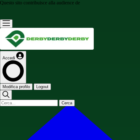
Questo sito contribuisce alla audience de
Accedi
Modifica profilo
Logout
Cerca