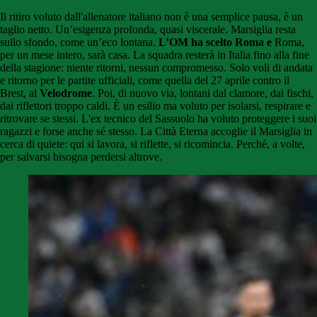
Il ritiro voluto dall'allenatore italiano non è una semplice pausa, è un
taglio netto. Un’esigenza profonda, quasi viscerale. Marsiglia resta
sullo sfondo, come un’eco lontana.
L’OM ha scelto Roma e
Roma,
per un mese intero, sarà casa. La squadra resterà in Italia fino alla fine
della stagione: niente ritorni, nessun compromesso. Solo voli di andata
e ritorno per le partite ufficiali, come quella del 27 aprile contro il
Brest, al
Velodrome
. Poi, di nuovo via, lontani dal clamore, dai fischi,
dai riflettori troppo caldi. È un esilio ma voluto per isolarsi, respirare e
ritrovare se stessi. L'ex tecnico del Sassuolo ha voluto proteggere i suoi
ragazzi e forse anche sé stesso. La Città Eterna accoglie il Marsiglia in
cerca di quiete: qui si lavora, si riflette, si ricomincia. Perché, a volte,
per salvarsi bisogna perdersi altrove.