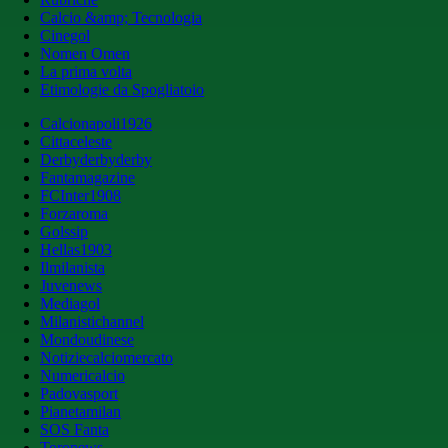
Calcio &amp; Tecnologia
Cinegol
Nomen Omen
La prima volta
Etimologie da Spogliatoio
Calcionapoli1926
Cittaceleste
Derbyderbyderby
Fantamagazine
FCInter1908
Forzaroma
Golssip
Hellas1903
Ilmilanista
Juvenews
Mediagol
Milanistichannel
Mondoudinese
Notiziecalciomercato
Numericalcio
Padovasport
Pianetamilan
SOS Fanta
Toronews