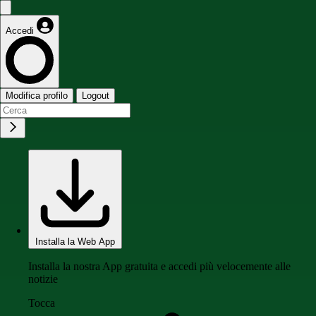
Accedi
Modifica profilo
Logout
Installa la Web App
Installa la nostra App gratuita e accedi più velocemente alle
notizie
Tocca