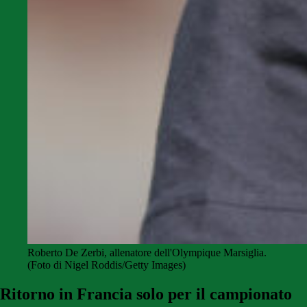
Roberto De Zerbi, allenatore dell'Olympique Marsiglia.
(Foto di Nigel Roddis/Getty Images)
Ritorno in Francia solo per il campionato