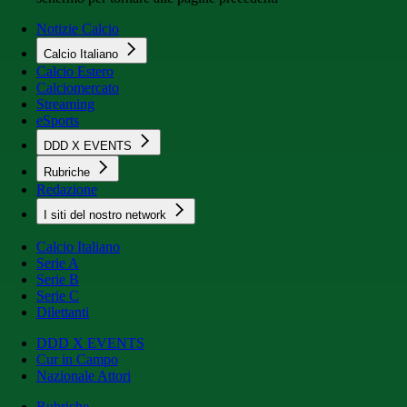
Notizie Calcio
Calcio Italiano
Calcio Estero
Calciomercato
Streaming
eSports
DDD X EVENTS
Rubriche
Redazione
I siti del nostro network
Calcio Italiano
Serie A
Serie B
Serie C
Dilettanti
DDD X EVENTS
Cur in Campo
Nazionale Attori
Rubriche