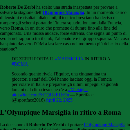
Roberto De Zerbi
ha scelto una strada inaspettata per provare a
salvare la stagione dell’
Olympique Marsiglia
. In un momento carico
di tensioni e risultati altalenanti, il tecnico bresciano ha deciso di
rompere gli schemi portando l’intera squadra lontano dalla Francia,
verso
Roma
, in un ritiro che promette di durare fino alla fine del
campionato. Una mossa audace, forse estrema, che segna un punto di
svolta nel rapporto tra il club, l’allenatore e il gruppo squadra. Ma cosa
ha spinto davvero l’OM a lasciare casa nel momento più delicato della
stagione?
DE ZERBI PORTA IL
#MARSIGLIA
IN RITIRO A
#ROMA
Secondo quanto rivela l'Equipe, una cinquantina tra
giocatori e staff dell'OM hanno lasciato oggi la Francia
per volare in Italia e preparare gli ultimi impegni stagionali
lontani dal clima teso che c'è a
#Marsiglia
pic.twitter.com/XCQUxEUzPn
— Sportface
(@sportface2016)
April 22, 2025
L'Olympique Marsiglia in ritiro a Roma
La decisione di
Roberto De Zerbi
di portare
l’Olympique Marsiglia
in
ritiro a
Roma
nasce dal desiderio urgente di ritrovare concentrazione,