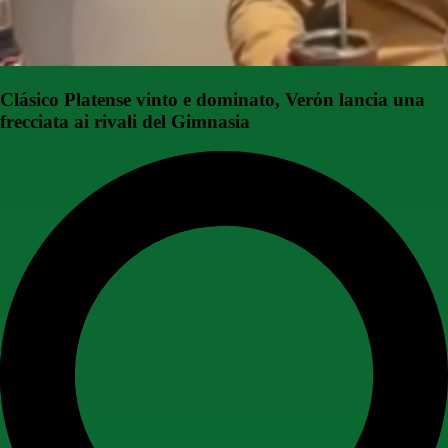
Clásico Platense vinto e dominato, Verón lancia una
frecciata ai rivali del Gimnasia