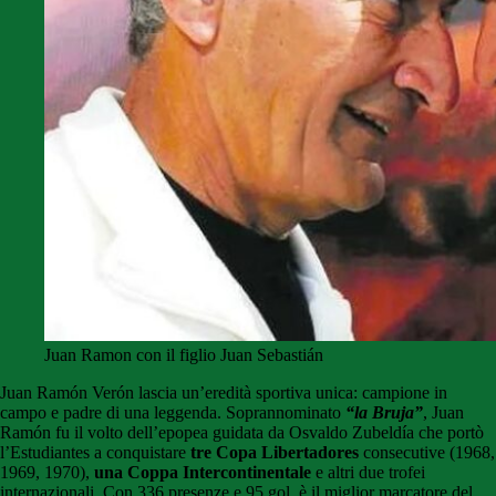
Juan Ramon con il figlio Juan Sebastián
Juan Ramón Verón lascia un’eredità sportiva unica: campione in
campo e padre di una leggenda. Soprannominato
“la Bruja”
, Juan
Ramón fu il volto dell’epopea guidata da Osvaldo Zubeldía che portò
l’Estudiantes a conquistare
tre Copa Libertadores
consecutive (1968,
1969, 1970),
una Coppa Intercontinentale
e altri due trofei
internazionali. Con 336 presenze e 95 gol, è il miglior marcatore del