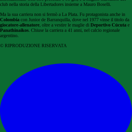
club nella storia della Libertadores insieme a Mauro Boselli.
Ma la sua carriera non si fermò a La Plata. Fu protagonista anche in
Colombia
con Junior de Barranquilla, dove nel 1977 vinse il titolo da
giocatore-allenatore
, oltre a vestire le maglie di
Deportivo Cúcuta
e
Panathinaikos
. Chiuse la carriera a 41 anni, nel calcio regionale
argentino.
© RIPRODUZIONE RISERVATA