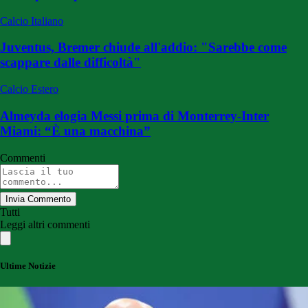
Calcio Italiano
Juventus, Bremer chiude all'addio: "Sarebbe come
scappare dalle difficoltà"
Calcio Estero
Almeyda elogia Messi prima di Monterrey-Inter
Miami: “È una macchina”
Commenti
Invia Commento
Tutti
Leggi altri commenti
Ultime Notizie