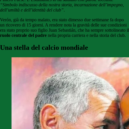
“Simbolo indiscusso della nostra storia, incarnazione dell’impegno,
dell’umiltà e dell’identità del club”
.
Verón, già da tempo malato, era stato dimesso due settimane fa dopo
un ricovero di 15 giorni. A rendere nota la gravità delle sue condizioni
era stato proprio suo figlio Juan Sebastián, che ha sempre sottolineato il
ruolo centrale del padre
nella propria carriera e nella storia del club.
U
na stella del calcio mondiale