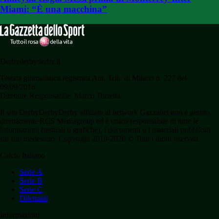
Miami: “È una macchina”
Derbyderbyderby.it
Testata giornalistica registrata Aut. Trib. di Milano n. 227 del
09/09/2016.
Direttore Responsabile: Marco Torretta
Il sito DerbyDerbyDerby affiliato al network Gazzanet non è gestito
direttamente RCS Mediagroup ed è unico responsabile di tutte le
informazioni (testuali o grafiche), i documenti o i materiali pubblicati
sul sito medesimo. Copyright 2019-2026 © Tutti i diritti riservati.
Calcio Italiano
Serie A
Serie B
Serie C
Dilettanti
Informazioni