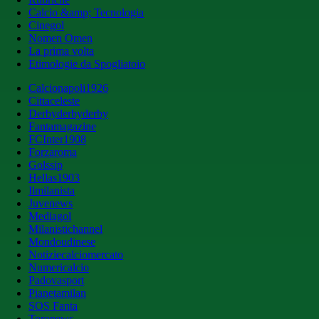
Calcio &amp; Tecnologia
Cinegol
Nomen Omen
La prima volta
Etimologie da Spogliatoio
Calcionapoli1926
Cittaceleste
Derbyderbyderby
Fantamagazine
FCInter1908
Forzaroma
Golssip
Hellas1903
Ilmilanista
Juvenews
Mediagol
Milanistichannel
Mondoudinese
Notiziecalciomercato
Numericalcio
Padovasport
Pianetamilan
SOS Fanta
Toronews