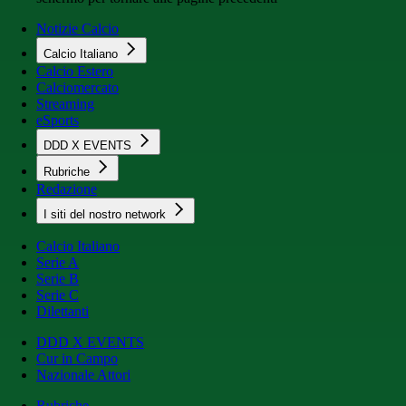
Notizie Calcio
Calcio Italiano
Calcio Estero
Calciomercato
Streaming
eSports
DDD X EVENTS
Rubriche
Redazione
I siti del nostro network
Calcio Italiano
Serie A
Serie B
Serie C
Dilettanti
DDD X EVENTS
Cur in Campo
Nazionale Attori
Rubriche