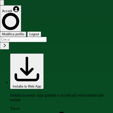
Accedi
Modifica profilo
Logout
Installa la Web App
Installa la nostra App gratuita e accedi più velocemente alle
notizie
Tocca