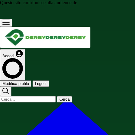
Questo sito contribuisce alla audience de
Accedi
Modifica profilo
Logout
Cerca