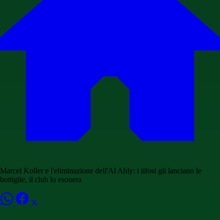
Marcel Koller e l'eliminazione dell'Al Ahly: i tifosi gli lanciano le
bottiglie, il club lo esonera