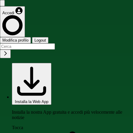
Accedi
Modifica profilo
Logout
Installa la Web App
Installa la nostra App gratuita e accedi più velocemente alle
notizie
Tocca