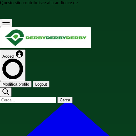
Questo sito contribuisce alla audience de
Accedi
Modifica profilo
Logout
Cerca