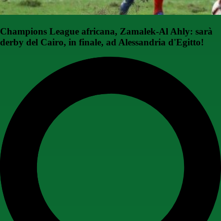
Champions League africana, Zamalek-Al Ahly: sarà
derby del Cairo, in finale, ad Alessandria d'Egitto!