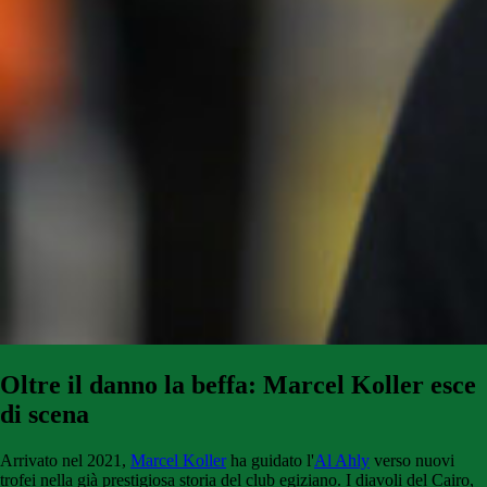
Oltre il danno la beffa: Marcel Koller esce
di scena
Arrivato nel 2021,
Marcel Koller
ha guidato l'
Al Ahly
verso nuovi
trofei nella già prestigiosa storia del club egiziano. I diavoli del Cairo,