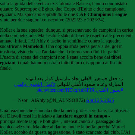
sotto la guida dell'elvetico ex-Colonia e Basilea, hanno conquistato
quattro Supercoppe d'Egitto, due Coppe d'Egitto e due campionati
egiziani. Ma spiccano soprattutto le due
CAF Champions League
vinte per due stagioni consecutive (2022/23 e 2023/24).
Koller e la sua squadra, dunque, si presentavano da campioni in carica
della competizione. Ma l'esito è stato differente rispetto alle precedenti
annate. Infatti, l'Al Ahly è uscito in semifinale contro la squadra
sudafricana
Mamelodi
. Una doppia sfida persa per via dei gol in
trasferta, visto che sia l'andata che il ritorno sono finiti in parità.
L'uscita di scena dei campioni non è stata accolta bene dai
tifosi
egiziani
, i quali hanno mostrato tutto il loro disappunto al fischio
finale.
رد فعل جماهير الأهلي تجاه مارسيل كولر بعد انتهاء
المباراة وعدم صعود الأهلي للنهائي
#كمل_التحدى_يااهلى
pic.twitter.com/HEkqAnKFJX
#نسور_الأهلي
— Nsor - AlAhly (@N_ALNSOR72)
April 25, 2025
Una reazione che è andata oltre la mera protesta verbale. La tifoseria
dei Diavoli rossi ha iniziato a
lanciare oggetti in campo
-
principalmente tappi e bottiglie -, intensificando al passaggio del
tecnico svizzero. Ma oltre al danno, anche la beffa: perché Marcel
Koller, accolto da questa aggressione, è stato scaricato dal club. L'Al