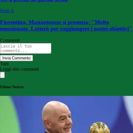
Serie A
Fiorentina, Mastantuono si presenta: "Molto
emozionato. Lotterò per raggiungere i nostri obiettivi"
Commenti
Invia Commento
Tutti
Leggi altri commenti
Ultime Notizie