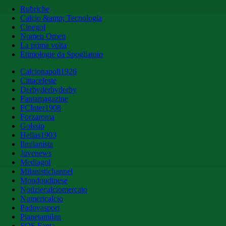
Rubriche
Calcio &amp; Tecnologia
Cinegol
Nomen Omen
La prima volta
Etimologie da Spogliatoio
Calcionapoli1926
Cittaceleste
Derbyderbyderby
Fantamagazine
FCInter1908
Forzaroma
Golssip
Hellas1903
Ilmilanista
Juvenews
Mediagol
Milanistichannel
Mondoudinese
Notiziecalciomercato
Numericalcio
Padovasport
Pianetamilan
SOS Fanta