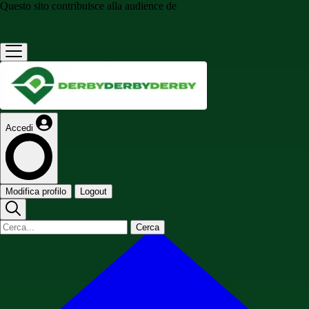
Questo sito contribuisce alla audience de
Accedi
Modifica profilo
Logout
Cerca