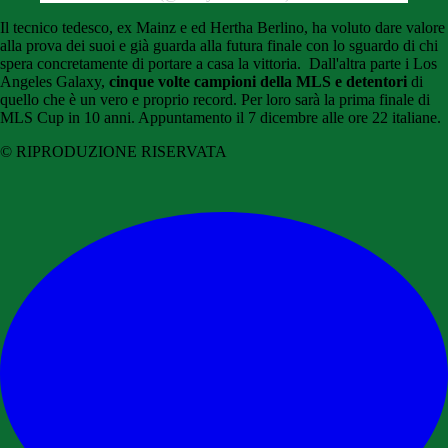
Il tecnico tedesco, ex Mainz e ed Hertha Berlino, ha voluto dare valore
alla prova dei suoi e già guarda alla futura finale con lo sguardo di chi
spera concretamente di portare a casa la vittoria. Dall'altra parte i Los
Angeles Galaxy,
cinque volte campioni della MLS e detentori
di
quello che è un vero e proprio record. Per loro sarà la prima finale di
MLS Cup in 10 anni. Appuntamento il 7 dicembre alle ore 22 italiane.
© RIPRODUZIONE RISERVATA