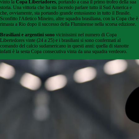
vinto la
Copa Libertadores
, portando a casa il primo trofeo della sua
storia. Una vittoria che ha sta facendo parlare tutto il Sud America e
che, ovviamente, sta portando grande entusiasmo in tutto il Brasile.
Sconfitto l'Atletico Mineiro, altre squadra brasiliana, con la Copa che è
rimasta a Rio dopo il successo della Fluminense nella scorsa edizione.
Brasiliani e argentini sono
vicinissimi nel numero di Copa
Libertedores vinte (24 a 25) e i brasiliani si sono confermati al
comando del calcio sudamericano in questi anni: quella di stanotte
infatti è la sesta Copa consecutiva vinta da una squadra verdeoro.