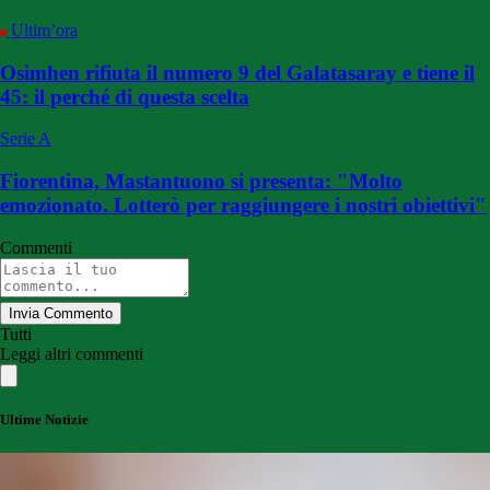
Ultim’ora
Osimhen rifiuta il numero 9 del Galatasaray e tiene il
45: il perché di questa scelta
Serie A
Fiorentina, Mastantuono si presenta: "Molto
emozionato. Lotterò per raggiungere i nostri obiettivi"
Commenti
Invia Commento
Tutti
Leggi altri commenti
Ultime Notizie