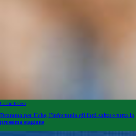
Calcio Estero
Dramma per Uche, l'infortunio gli farà saltare tutta la
prossima stagione