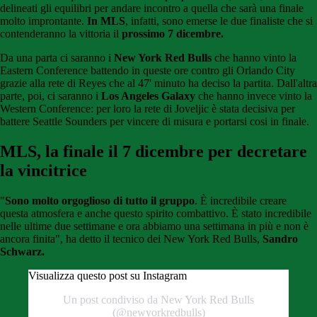
delineati gli equilibri per andare incontro a quella che sarà una finale
molto improntante.
In MLS
, infatti, sono emerse le due finaliste che si
contenderanno la vittoria il
prossimo 7 dicembre.
Da una parta ci saranno i
New York Red
Bulls
che hanno vinto la
Eastern Conference battendo in queste ore contro gli Orlando City
grazie alla rete di Reyes che al 47' minuto ha deciso la partita. Dall'altra
parte, poi, ci saranno i
Los Angeles Galaxy
che hanno invece vinto la
Western Conference: per loro la rete di Joveljic è stata decisiva per
battere Seattle Sounders per vincere di misura e portarsi cosi in finale.
MLS, la finale il 7 dicembre per decretare
la vincitrice
"
Sono molto orgoglioso di tutto il gruppo
. È incredibile creare
questa atmosfera e anche questo spirito combattivo. È stato incredibile
nelle ultime due settimane e ora abbiamo una settimana in più e non è
ancora finita", ha detto il tecnico dei New York Red Bulls,
Sandro
Schwarz.
Visualizza questo post su Instagram
Un post condiviso da New York Red Bulls
(@newyorkredbulls)