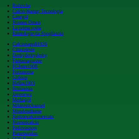
Rubriche
Calcio &amp; Tecnologia
Cinegol
Nomen Omen
La prima volta
Etimologie da Spogliatoio
Calcionapoli1926
Cittaceleste
Derbyderbyderby
Fantamagazine
FCInter1908
Forzaroma
Golssip
Hellas1903
Ilmilanista
Juvenews
Mediagol
Milanistichannel
Mondoudinese
Notiziecalciomercato
Numericalcio
Padovasport
Pianetamilan
SOS Fanta