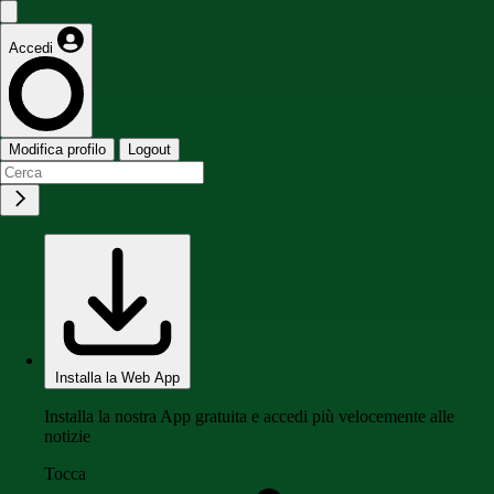
Accedi
Modifica profilo
Logout
Installa la Web App
Installa la nostra App gratuita e accedi più velocemente alle
notizie
Tocca