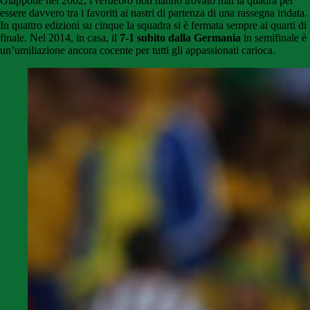
Giappone nel 2002, i
verdeoro
non hanno trovato mai la quadra per
essere davvero tra i favoriti ai nastri di partenza di una rassegna iridata.
In quattro edizioni su cinque la squadra si è fermata sempre ai quarti di
finale. Nel 2014, in casa, il
7-1 subito dalla Germania
in semifinale è
un’umiliazione ancora cocente per tutti gli appassionati carioca.