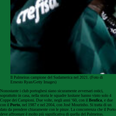
Il Palmeiras campione del Sudamerica nel 2021. (Foto di
Ernesto Ryan/Getty Images)
Nonostante i club portoghesi siano sicuramente avversari ostici,
soprattutto in casa, nella storia le squadre lusitane hanno vinto solo 4
Coppe dei Campioni. Due volte, negli anni ‘60, con il
Benfica
, e due
con il
Porto
, nel 1987 e nel 2004, con José Mourinho. S
i tratta di un
dato da prendere chiaramente con le pinze. La concorrenza che il Porto
deve affrontare è molto più significativa di quella del Palmeiras.