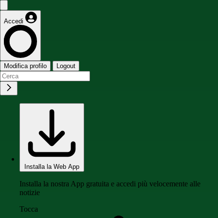
Accedi
Modifica profilo
Logout
Installa la Web App
Installa la nostra App gratuita e accedi più velocemente alle
notizie
Tocca