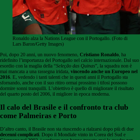
Ronaldo alza la Nations League con il Portogallo. (Foto di
Lars Baron/Getty Images)
Poi, dopo 20 anni, un nuovo fenomeno,
Cristiano Ronaldo
, ha
ridefinito l’importanza del Portogallo nel calcio internazionale. Dal suo
esordio con la maglia della “
Seleção das Quinas
”, la squadra non è
mai mancata a una rassegna iridata,
vincendo anche un Europeo nel
2016
. E, vedendo i tanti talenti che in questi anni il Portogallo sta
sfornando, anche con il suo ritiro ormai prossimo i tifosi possono
dormire sonni tranquilli. L’obiettivo è quello di migliorare il risultato
del quarto posto del 2006, il migliore in epoca moderna.
Il calo del Brasile e il confronto tra club
come Palmeiras e Porto
D’altro canto, il Brasile non sta riuscendo a rialzarsi dopo più di due
decenni complicati
. Dopo il Mondiale vinto in Corea del Sud e