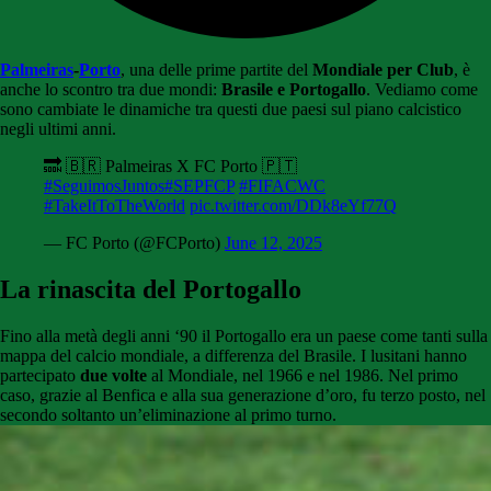
Palmeiras
-
Porto
, una delle prime partite del
Mondiale per Club
, è
anche lo scontro tra due mondi:
Brasile e Portogallo
. Vediamo come
sono cambiate le dinamiche tra questi due paesi sul piano calcistico
negli ultimi anni.
🔜 🇧🇷 Palmeiras X FC Porto 🇵🇹
#SeguimosJuntos
#SEPFCP
#FIFACWC
#TakeItToTheWorld
pic.twitter.com/DDk8eYf77Q
— FC Porto (@FCPorto)
June 12, 2025
La rinascita del Portogallo
Fino alla metà degli anni ‘90 il Portogallo era un paese come tanti sulla
mappa del calcio mondiale, a differenza del Brasile. I lusitani hanno
partecipato
due volte
al Mondiale, nel 1966 e nel 1986. Nel primo
caso, grazie al Benfica e alla sua generazione d’oro, fu terzo posto, nel
secondo soltanto un’eliminazione al primo turno.