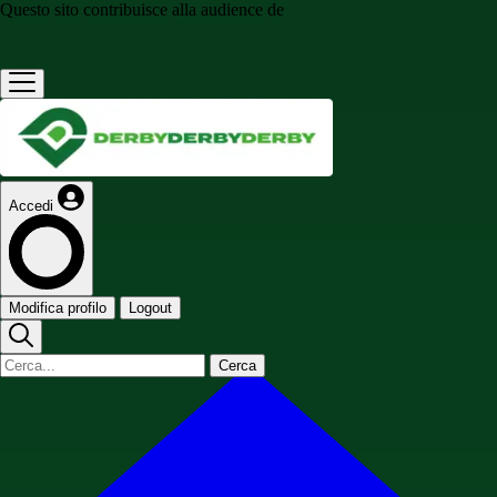
Questo sito contribuisce alla audience de
Accedi
Modifica profilo
Logout
Cerca