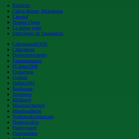
Rubriche
Calcio &amp; Tecnologia
Cinegol
Nomen Omen
La prima volta
Etimologie da Spogliatoio
Calcionapoli1926
Cittaceleste
Derbyderbyderby
Fantamagazine
FCInter1908
Forzaroma
Golssip
Hellas1903
Ilmilanista
Juvenews
Mediagol
Milanistichannel
Mondoudinese
Notiziecalciomercato
Numericalcio
Padovasport
Pianetamilan
SOS Fanta