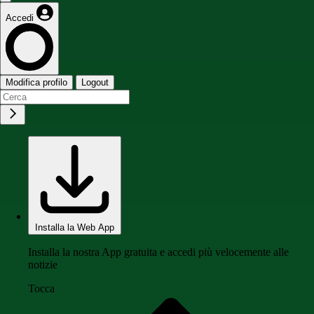
Accedi
Modifica profilo
Logout
Installa la Web App
Installa la nostra App gratuita e accedi più velocemente alle
notizie
Tocca