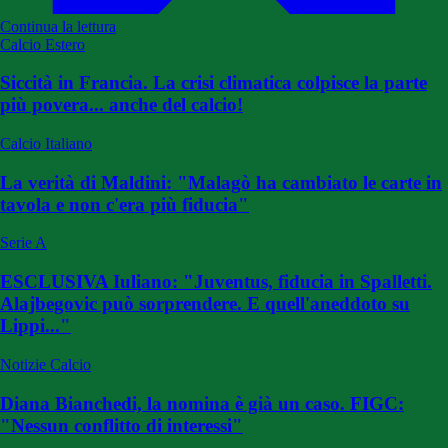
Continua la lettura
Calcio Estero
Siccità in Francia. La crisi climatica colpisce la parte
più povera... anche del calcio!
Calcio Italiano
La verità di Maldini: "Malagò ha cambiato le carte in
tavola e non c'era più fiducia"
Serie A
ESCLUSIVA Iuliano: "Juventus, fiducia in Spalletti.
Alajbegovic può sorprendere. E quell'aneddoto su
Lippi..."
Notizie Calcio
Diana Bianchedi, la nomina è già un caso. FIGC:
"Nessun conflitto di interessi"