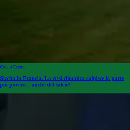
Calcio Estero
Siccità in Francia. La crisi climatica colpisce la parte
più povera... anche del calcio!