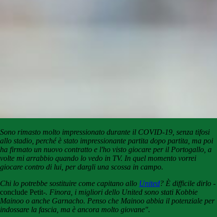
Sono rimasto molto impressionato durante il COVID-19, senza tifosi
allo stadio, perché è stato impressionante partita dopo partita, ma poi
ha firmato un nuovo contratto e l'ho visto giocare per il Portogallo, a
volte mi arrabbio quando lo vedo in TV. In quel momento vorrei
giocare contro di lui, per dargli una scossa in campo.
Chi lo potrebbe sostituire come capitano allo
United
? È difficile dirlo
-
conclude Petit-
. Finora, i migliori dello United sono stati Kobbie
Mainoo o anche Garnacho. Penso che Mainoo abbia il potenziale per
indossare la fascia, ma è ancora molto giovane".