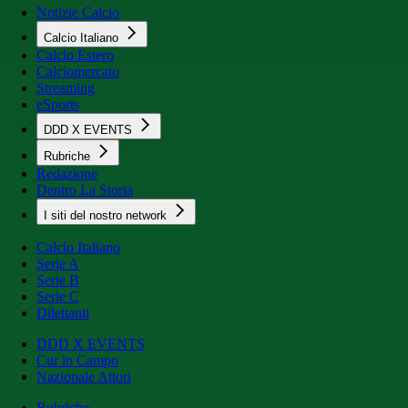
Notizie Calcio
Calcio Italiano
Calcio Estero
Calciomercato
Streaming
eSports
DDD X EVENTS
Rubriche
Redazione
Dentro La Storia
I siti del nostro network
Calcio Italiano
Serie A
Serie B
Serie C
Dilettanti
DDD X EVENTS
Cur in Campo
Nazionale Attori
Rubriche