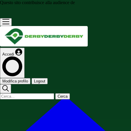
Questo sito contribuisce alla audience de
Accedi
Modifica profilo
Logout
Cerca