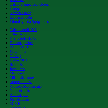
Calcio &amp; Tecnologia
Cinegol
Nomen Omen
La prima volta
Etimologie da Spogliatoio
Calcionapoli1926
Cittaceleste
Derbyderbyderby
Fantamagazine
FCInter1908
Forzaroma
Golssip
Hellas1903
Ilmilanista
Juvenews
Mediagol
Milanistichannel
Mondoudinese
Notiziecalciomercato
Numericalcio
Padovasport
Pianetamilan
SOS Fanta
Toronews