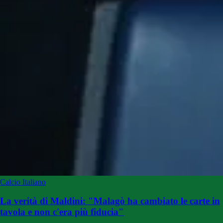
Calcio Italiano
La verità di Maldini: "Malagò ha cambiato le carte in
tavola e non c'era più fiducia"