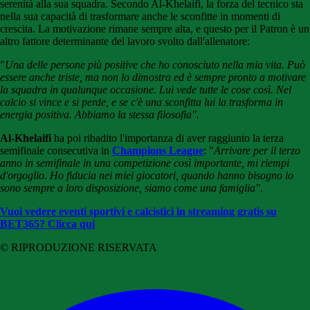
serenità alla sua squadra. Secondo Al-Khelaifi, la forza del tecnico sta
nella sua capacità di trasformare anche le sconfitte in momenti di
crescita. La motivazione rimane sempre alta, e questo per il Patron è un
altro fattore determinante del lavoro svolto dall'allenatore:
"
Una delle persone più positive che ho conosciuto nella mia vita. Può
essere anche triste, ma non lo dimostra ed è sempre pronto a motivare
la squadra in qualunque occasione. Lui vede tutte le cose così. Nel
calcio si vince e si perde, e se c'è una sconfitta lui la trasforma in
energia positiva. Abbiamo la stessa filosofia".
Al-Khelaifi
ha poi ribadito l'importanza di aver raggiunto la terza
semifinale consecutiva in
Champions League
: "
Arrivare per il terzo
anno in semifinale in una competizione così importante, mi riempi
d'orgoglio. Ho fiducia nei miei giocatori, quando hanno bisogno io
sono sempre a loro disposizione, siamo come una famiglia".
Vuoi vedere eventi sportivi e calcistici in streaming gratis su
BET365? Clicca qui
© RIPRODUZIONE RISERVATA