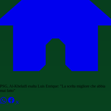
PSG, Al-Khelaifi esalta Luis Enrique: "La scelta migliore che abbia
mai fatto"