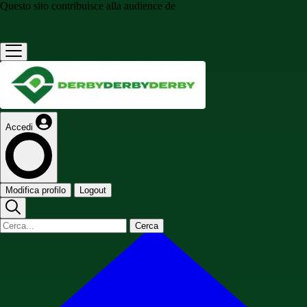
Questo sito contribuisce alla audience de
Accedi
Modifica profilo
Logout
Cerca