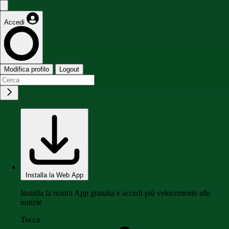
Accedi
Modifica profilo
Logout
Installa la Web App
Installa la nostra App gratuita e accedi più velocemente alle
notizie
Tocca