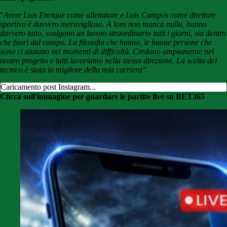
"
Avere Luis Enrique come allenatore e Luis Campos come direttore
sportivo è davvero meraviglioso. A loro non manca nulla, hanno
davvero tutto, svolgono un lavoro straordinario tutti i giorni, sia dentro
che fuori dal campo. La filosofia che hanno, le buone persone che
sono ci aiutano nei momenti di difficoltà. Credono ampiamente nel
nostro progetto e tutti lavoriamo nella stessa direzione. La scelta del
tecnico è stata la migliore della mia carriera".
Caricamento post Instagram...
Clicca sull'immagine per guardare le partite live su BET365