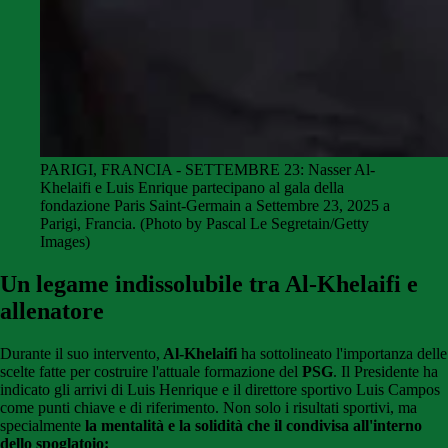
PARIGI, FRANCIA - SETTEMBRE 23: Nasser Al-
Khelaifi e Luis Enrique partecipano al gala della
fondazione Paris Saint-Germain a Settembre 23, 2025 a
Parigi, Francia. (Photo by Pascal Le Segretain/Getty
Images)
Un legame indissolubile tra
Al-Khelaifi
e
allenatore
Durante il suo intervento,
Al-Khelaifi
ha sottolineato l'importanza delle
scelte fatte per costruire l'attuale formazione del
PSG
. Il Presidente ha
indicato gli arrivi di Luis Henrique e il direttore sportivo Luis Campos
come punti chiave e di riferimento. Non solo i risultati sportivi, ma
specialmente
la mentalità e la solidità che il condivisa all'interno
dello spoglatoio: