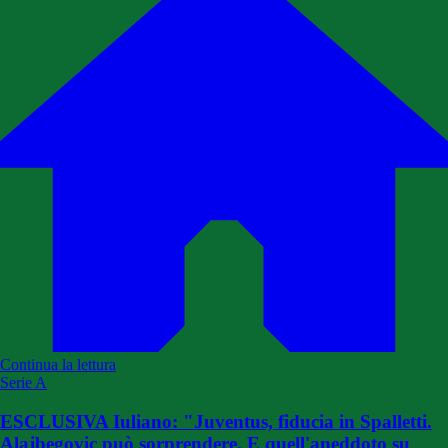
Continua la lettura
Serie A
ESCLUSIVA Iuliano: "Juventus, fiducia in Spalletti.
Alajbegovic può sorprendere. E quell'aneddoto su