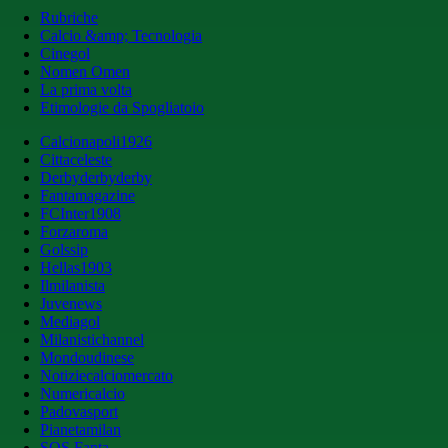
Rubriche
Calcio &amp; Tecnologia
Cinegol
Nomen Omen
La prima volta
Etimologie da Spogliatoio
Calcionapoli1926
Cittaceleste
Derbyderbyderby
Fantamagazine
FCInter1908
Forzaroma
Golssip
Hellas1903
Ilmilanista
Juvenews
Mediagol
Milanistichannel
Mondoudinese
Notiziecalciomercato
Numericalcio
Padovasport
Pianetamilan
SOS Fanta