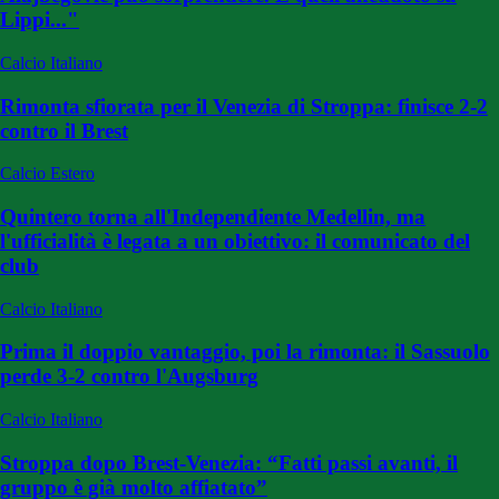
Lippi..."
Calcio Italiano
Rimonta sfiorata per il Venezia di Stroppa: finisce 2-2
contro il Brest
Calcio Estero
Quintero torna all'Independiente Medellin, ma
l'ufficialità è legata a un obiettivo: il comunicato del
club
Calcio Italiano
Prima il doppio vantaggio, poi la rimonta: il Sassuolo
perde 3-2 contro l'Augsburg
Calcio Italiano
Stroppa dopo Brest-Venezia: “Fatti passi avanti, il
gruppo è già molto affiatato”