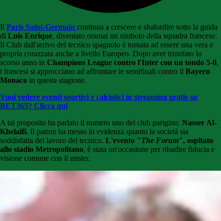
Il
Paris Saint-Germain
continua a crescere e sbalordire sotto la guida
di
Luis Enrique
, diventato oramai un simbolo della squadra francese.
Il Club dall'arrivo del tecnico spagnolo è tornata ad essere una vera e
propria corazzata anche a livello Europeo. Dopo aver trionfato lo
scorso anno in
Champions League contro l'Inter con un tondo 5-0
,
i francesi si approcciano ad affrontare le semifinali contro il
Bayern
Monaco
in questa stagione.
Vuoi vedere eventi sportivi e calcistici in streaming gratis su
BET365? Clicca qui
A tal proposito ha parlato il numero uno del club parigino:
Nasser Al-
Khelaifi.
Il patron ha messo in evidenza quanto la società sia
soddisfatta del lavoro del tecnico.
L'evento "
The Forum
", ospitato
allo stadio Metropolitano
, è stata un'occasione per ribadire fiducia e
visione comune con il mister.