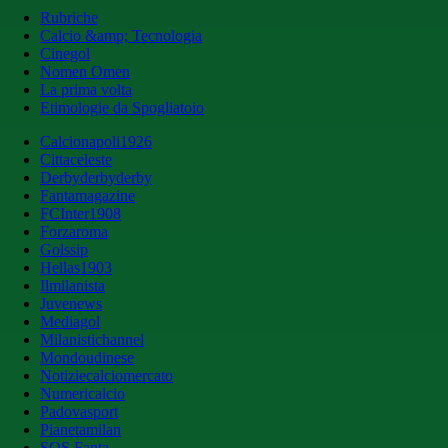
Rubriche
Calcio &amp; Tecnologia
Cinegol
Nomen Omen
La prima volta
Etimologie da Spogliatoio
Calcionapoli1926
Cittaceleste
Derbyderbyderby
Fantamagazine
FCInter1908
Forzaroma
Golssip
Hellas1903
Ilmilanista
Juvenews
Mediagol
Milanistichannel
Mondoudinese
Notiziecalciomercato
Numericalcio
Padovasport
Pianetamilan
SOS Fanta