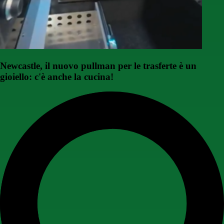
Newcastle, il nuovo pullman per le trasferte è un
gioiello: c'è anche la cucina!