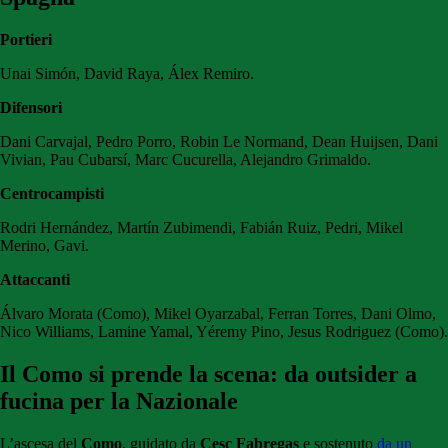
Portieri
Unai Simón, David Raya, Álex Remiro.
Difensori
Dani Carvajal, Pedro Porro, Robin Le Normand, Dean Huijsen, Dani
Vivian, Pau Cubarsí, Marc Cucurella, Alejandro Grimaldo.
Centrocampisti
Rodri Hernández, Martín Zubimendi, Fabián Ruiz, Pedri, Mikel
Merino, Gavi.
Attaccanti
Álvaro Morata (Como), Mikel Oyarzabal, Ferran Torres, Dani Olmo,
Nico Williams, Lamine Yamal, Yéremy Pino, Jesus Rodriguez (Como).
Il Como si prende la scena: da outsider a
fucina per la Nazionale
L’ascesa del
Como
, guidato da
Cesc Fabregas
e sostenuto
da un