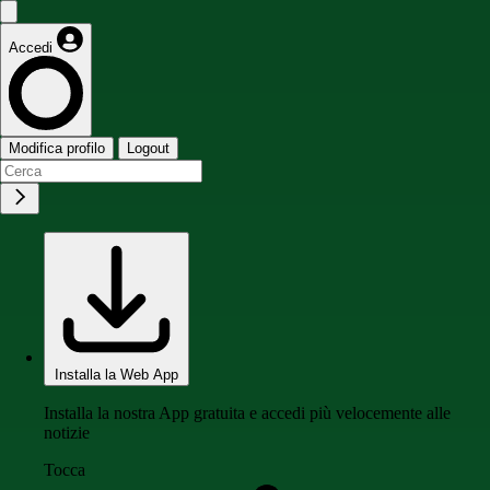
Accedi
Modifica profilo
Logout
Installa la Web App
Installa la nostra App gratuita e accedi più velocemente alle
notizie
Tocca