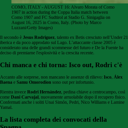
COMO, ITALY - AUGUST 16: Alvaro Morata of Como
1907 in action during the Coppa Italia match between
Como 1907 and FC Sudtirol at Stadio G. Sinigaglia on
August 16, 2025 in Como, Italy. (Photo by Marco
Luzzani/Getty Images)
Il secondo è
Jesus Rodriguez
, talento ex Betis cresciuto nell’Under 21
iberica e da poco approdato sul Lago. L’attaccante classe 2005 è
considerato una delle grandi scommesse del futuro e De la Fuente ha
deciso di premiarne l'esplosività e la crescita recente.
Chi manca e chi torna: Isco out, Rodri c'è
Accanto alle sorprese, non mancano le assenze di rilievo:
Isco
,
Álex
Baena
e
Samu Omorodion
sono out per infortunio.
Rientra invece
Rodri Hernández
, pedina chiave a centrocampo, così
come
Dani Carvajal
, nuovamente arruolabile dopo il recupero fisico.
Confermati anche i soliti Unai Simón, Pedri, Nico Williams e Lamine
Yamal.
La lista completa dei convocati della
Spagna