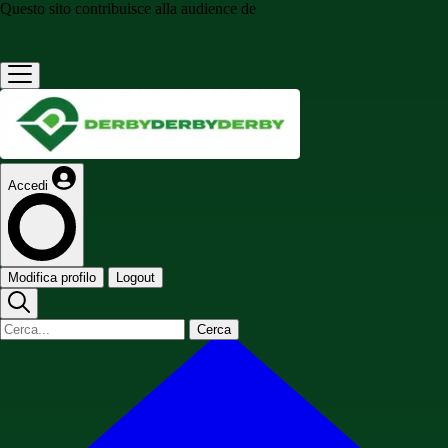
Questo sito contribuisce alla audience de
Accedi
Modifica profilo
Logout
Cerca