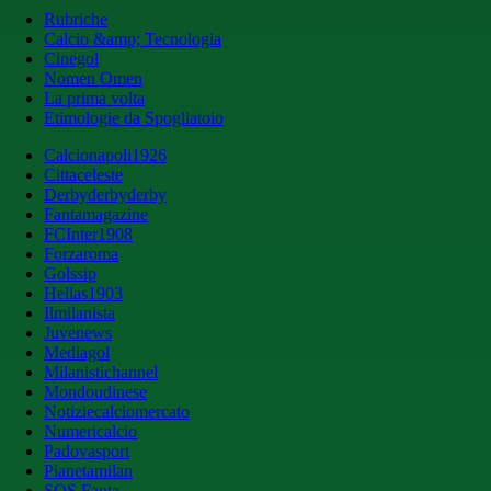
Rubriche
Calcio &amp; Tecnologia
Cinegol
Nomen Omen
La prima volta
Etimologie da Spogliatoio
Calcionapoli1926
Cittaceleste
Derbyderbyderby
Fantamagazine
FCInter1908
Forzaroma
Golssip
Hellas1903
Ilmilanista
Juvenews
Mediagol
Milanistichannel
Mondoudinese
Notiziecalciomercato
Numericalcio
Padovasport
Pianetamilan
SOS Fanta