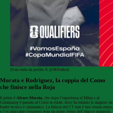
(Foto tratta da profilo X @SEFutbol)
Morata e Rodriguez, la coppia del Como
che finisce nella Roja
Il primo è
Alvaro Morata
, che dopo l’esperienza al Milan e al
Galatasaray è passato al Como in estate, dove ha iniziato la stagione da
leader tecnico e carismatico. La fiducia del CT non è mai venuta meno,
e l’ex attaccante rossonero resta un punto fermo dell’attacco spagnolo.