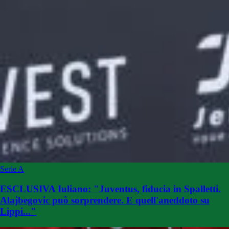
Serie A
ESCLUSIVA Iuliano: "Juventus, fiducia in Spalletti.
Alajbegovic può sorprendere. E quell'aneddoto su
Lippi..."