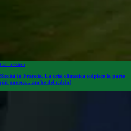
Calcio Estero
Siccità in Francia. La crisi climatica colpisce la parte
più povera... anche del calcio!