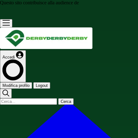
Questo sito contribuisce alla audience de
Accedi
Modifica profilo
Logout
Cerca