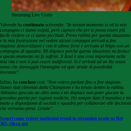
Streaming Live Gratis
Valverde ha
continuato
scrivendo:
"In nessun momento io ed io mio
compagno ci siamo colpiti, però capisco che per te possa essere più
facile credere ce ci siamo picchiati. Provo rabbia per questa situazione
e la mia frustrazione nel vedere alcuni compagni arrivati a fine
stagione demoralizzati e con le ultime forze è arrivata al litigio con un
compagno di squadra. Mi dispiace perché questa situazione mi ferisce
e questo momento mi fa soffrire. Il Real è una cosa importante nella
mia vita e non si può essere indifferenti. Si è arrivati ad un lite senza
senso che danneggia l'immagine ed apre strade di possibilità
inventate".
Infine, ha
concluso
così:
"Non volevo parlare fino a fine stagione.
Siamo stati eliminati dalla Champions e ho tenuto dentro la rabbia.
Abbiamo sprecato un altro anno e mi dispiace non poter giocare la
prossima partita per ragioni mediche. Ho sempre dato il massimo e mi
metto a disposizione di società e squadra per collaborare alle decisioni
che verranno prese. Grazie".
Scopri come vedere tantissimi eventi in streaming gratis su Bet
365, clicca qui