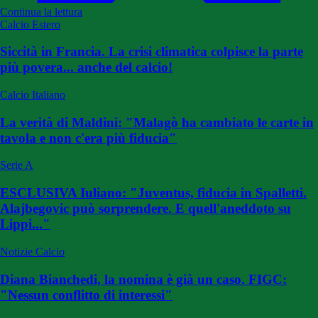
Continua la lettura
Calcio Estero
Siccità in Francia. La crisi climatica colpisce la parte
più povera... anche del calcio!
Calcio Italiano
La verità di Maldini: "Malagò ha cambiato le carte in
tavola e non c'era più fiducia"
Serie A
ESCLUSIVA Iuliano: "Juventus, fiducia in Spalletti.
Alajbegovic può sorprendere. E quell'aneddoto su
Lippi..."
Notizie Calcio
Diana Bianchedi, la nomina è già un caso. FIGC:
"Nessun conflitto di interessi"