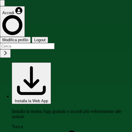
Accedi
Modifica profilo
Logout
Installa la Web App
Installa la nostra App gratuita e accedi più velocemente alle
notizie
Tocca