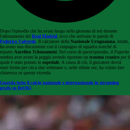
Dopo l'episodio che ha avuto luogo nella giornata di ieri durante
l'allenamento del
Real Madrid
, ecco che arrivano le parole di
Federico Valverde
. Il calciatore della
Nazionale Uruguaiana
, infatti,
ha avuto una discussione con il compagno di squadra nonché di
reparto
Aurelien Tchouameni
. Nel corso di quest'episodio, il
Pajarito
sembra aver avuto la peggio avendo riportato un
trauma cranico
per il
quale è stato portato in
ospedale
. A causa di ciò, il giocatore dovrà
stare fermo per circa due settimane e, nelle ultime ore, ha voluto fare
chiarezza su questa vicenda.
Guarda tutto il calcio nazionale e internazionale in streaming
gratis su Bet365