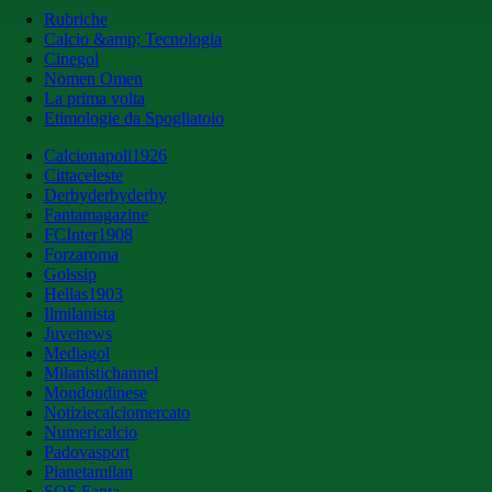
Rubriche
Calcio &amp; Tecnologia
Cinegol
Nomen Omen
La prima volta
Etimologie da Spogliatoio
Calcionapoli1926
Cittaceleste
Derbyderbyderby
Fantamagazine
FCInter1908
Forzaroma
Golssip
Hellas1903
Ilmilanista
Juvenews
Mediagol
Milanistichannel
Mondoudinese
Notiziecalciomercato
Numericalcio
Padovasport
Pianetamilan
SOS Fanta