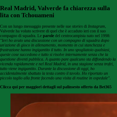
Real Madrid, Valverde fa chiarezza sulla
lita con Tchouameni
Con un lungo messaggio presente nelle sue
stories
di
Instagram
,
Valverde ha voluto scrivere di quel che è accaduto ieri con il suo
compagno di squadra. Le
parole
del centrocampista nato nel 1998:
"Ieri ho avuto una discussione con un compagno di squadra dopo
un'azione di gioco in allenamento, momento in cui stanchezza e
frustrazione hanno ingigantito il tutto. In uno spogliatoio qualsiasi,
queste cose succedono e tutto si risolve internamente senza che la
questione diventi pubblica. A quanto pare qualcuno sta diffondendo la
vicenda rapidamente e nel Real Madrid, in una stagione senza trofei,
tutto viene ingigantito. Durante la discussione di oggi, ho
accidentalmente sbattuto la testa contro il tavolo. Ho riportato un
piccolo taglio alla fronte facendo una visita di routine in ospedale".
Clicca qui per maggiori dettagli sul palinsesto offerto da Bet365