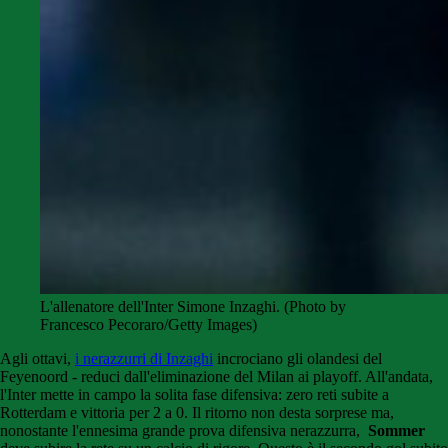
L'allenatore dell'Inter Simone Inzaghi. (Photo by
Francesco Pecoraro/Getty Images)
Agli ottavi,
i nerazzurri di Inzaghi
incrociano gli olandesi del
Feyenoord - reduci dall'eliminazione del Milan ai playoff. All'andata,
l'Inter mette in campo la solita fase difensiva: zero reti subite a
Rotterdam e vittoria per 2 a 0. Il ritorno non desta sorprese ma,
nonostante l'ennesima grande prova difensiva nerazzurra,
Sommer