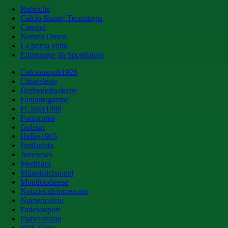
Rubriche
Calcio &amp; Tecnologia
Cinegol
Nomen Omen
La prima volta
Etimologie da Spogliatoio
Calcionapoli1926
Cittaceleste
Derbyderbyderby
Fantamagazine
FCInter1908
Forzaroma
Golssip
Hellas1903
Ilmilanista
Juvenews
Mediagol
Milanistichannel
Mondoudinese
Notiziecalciomercato
Numericalcio
Padovasport
Pianetamilan
SOS Fanta