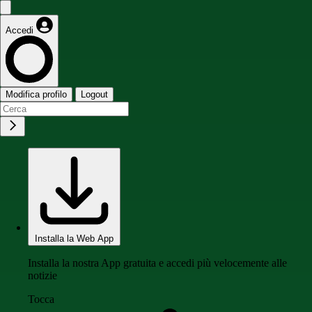
Accedi
Modifica profilo
Logout
Installa la Web App
Installa la nostra App gratuita e accedi più velocemente alle
notizie
Tocca