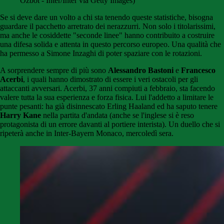
Ozbot - Inter/Inter via Getty Images)
Se si deve dare un volto a chi sta tenendo queste statistiche, bisogna
guardare il pacchetto arretrato dei nerazzurri. Non solo i titolarissimi,
ma anche le cosiddette "seconde linee" hanno contribuito a costruire
una difesa solida e attenta in questo percorso europeo. Una qualità che
ha permesso a Simone Inzaghi di poter spaziare con le rotazioni.
A sorprendere sempre di più sono
Alessandro Bastoni
e
Francesco
Acerbi
, i quali hanno dimostrato di essere i veri ostacoli per gli
attaccanti avversari. Acerbi, 37 anni compiuti a febbraio, sta facendo
valere tutta la sua esperienza e forza fisica. Lui l'addetto a limitare le
punte pesanti: ha già disinnescato Erling Haaland ed ha saputo tenere
Harry Kane
nella partita d'andata (anche se l'inglese si è reso
protagonista di un errore davanti al portiere interista). Un duello che si
ripeterà anche in Inter-Bayern Monaco, mercoledì sera.