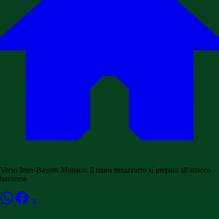
Verso Inter-Bayern Monaco: il muro nerazzurro si prepara all'attacco
bavarese