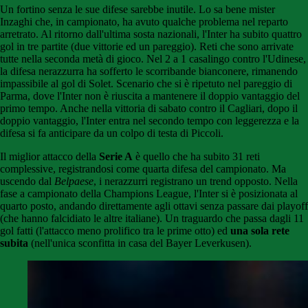
Un fortino senza le sue difese sarebbe inutile. Lo sa bene mister
Inzaghi che, in campionato, ha avuto qualche problema nel reparto
arretrato. Al ritorno dall'ultima sosta nazionali, l'Inter ha subito quattro
gol in tre partite (due vittorie ed un pareggio). Reti che sono arrivate
tutte nella seconda metà di gioco. Nel 2 a 1 casalingo contro l'Udinese,
la difesa nerazzurra ha sofferto le scorribande bianconere, rimanendo
impassibile al gol di Solet. Scenario che si è ripetuto nel pareggio di
Parma, dove l'Inter non è riuscita a mantenere il doppio vantaggio del
primo tempo. Anche nella vittoria di sabato contro il Cagliari, dopo il
doppio vantaggio, l'Inter entra nel secondo tempo con leggerezza e la
difesa si fa anticipare da un colpo di testa di Piccoli.
Il miglior attacco della
Serie A
è quello che ha subito 31 reti
complessive, registrandosi come quarta difesa del campionato. Ma
uscendo dal
Belpaese
, i nerazzurri registrano un trend opposto. Nella
fase a campionato della Champions League, l'Inter si è posizionata al
quarto posto, andando direttamente agli ottavi senza passare dai playoff
(che hanno falcidiato le altre italiane). Un traguardo che passa dagli 11
gol fatti (l'attacco meno prolifico tra le prime otto) ed
una sola rete
subita
(nell'unica sconfitta in casa del Bayer Leverkusen).