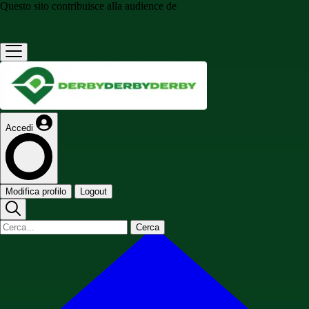
Questo sito contribuisce alla audience de
Accedi
Modifica profilo
Logout
Cerca