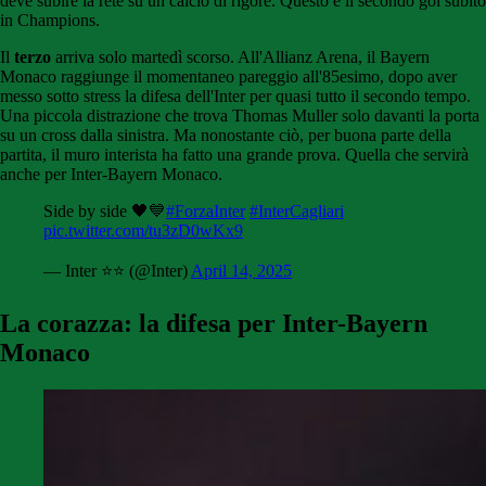
deve subire la rete su un calcio di rigore. Questo è il secondo gol subito
in Champions.
Il
terzo
arriva solo martedì scorso. All'Allianz Arena, il Bayern
Monaco raggiunge il momentaneo pareggio all'85esimo, dopo aver
messo sotto stress la difesa dell'Inter per quasi tutto il secondo tempo.
Una piccola distrazione che trova Thomas Muller solo davanti la porta
su un cross dalla sinistra. Ma nonostante ciò, per buona parte della
partita, il muro interista ha fatto una grande prova. Quella che servirà
anche per Inter-Bayern Monaco.
Side by side 🖤💙
#ForzaInter
#InterCagliari
pic.twitter.com/tu3zD0wKx9
— Inter ⭐⭐ (@Inter)
April 14, 2025
La corazza: la difesa per Inter-Bayern
Monaco