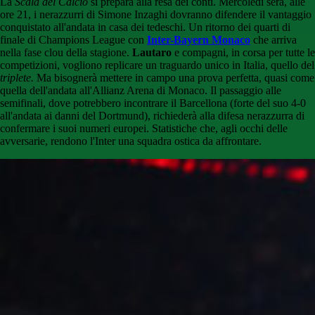
La
Scala del Calcio
si prepara alla resa dei conti. Mercoledì sera, alle
ore 21, i nerazzurri di Simone Inzaghi dovranno difendere il vantaggio
conquistato all'andata in casa dei tedeschi. Un ritorno dei quarti di
finale di Champions League con
Inter-Bayern Monaco
che arriva
nella fase clou della stagione.
Lautaro
e compagni, in corsa per tutte le
competizioni, vogliono replicare un traguardo unico in Italia, quello del
triplete.
Ma bisognerà mettere in campo una prova perfetta, quasi come
quella dell'andata all'Allianz Arena di Monaco. Il passaggio alle
semifinali, dove potrebbero incontrare il Barcellona (forte del suo 4-0
all'andata ai danni del Dortmund), richiederà alla difesa nerazzurra di
confermare i suoi numeri europei. Statistiche che, agli occhi delle
avversarie, rendono l'Inter una squadra ostica da affrontare.