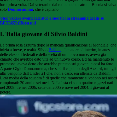
loro prima volta. Dai veterani e dai reduci del disatro in Bosnia si salva
solo
Donnarumma
, che è capitano.
Vuoi vedere eventi calcistici e sportivi in streaming gratis su
BET365? Clicca qui
L'Italia giovane di Silvio Baldini
La prima rosa azzurra dopo la mancata qualificazione al Mondiale, che
inizia a breve, è realtà. Silvio
Baldini
, allenatore ad interim, in attesa
delle elezioni federali e della scelta di un nuovo nome, aveva già
chiarito che avrebbe dato vita ad un nuovo corso. Ed ha mantenuto le
promesse: aveva detto che avrebbe puntato sui giovani e così ha fatto.
A parte Gigio Donnarumma, che sarà il capitano degli Azzurri, tutti gli
altri vengono dall'Under-21 che, non a caso, era allenata da Baldini.
L'età media della squadra è di quelle che raramente si vedono nei nostri
campionati: 20 anni e sei mesi. Nella lista ci sono quattro ragazzi nati
nel 2008, tre nel 2006, sette del 2005 e nove nel 2004. I giovani al
potere.