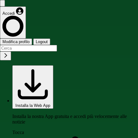
Accedi
Modifica profilo
Logout
Installa la Web App
Installa la nostra App gratuita e accedi più velocemente alle
notizie
Tocca