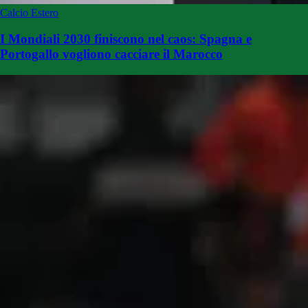
Calcio Estero
I Mondiali 2030 finiscono nel caos: Spagna e
Portogallo vogliono cacciare il Marocco