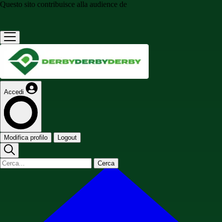
Questo sito contribuisce alla audience de
Accedi
Modifica profilo
Logout
Cerca