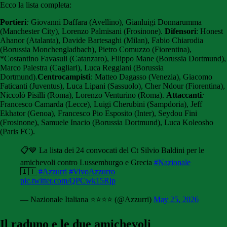
Ecco la lista completa:
Portieri
:
Giovanni Daffara (Avellino), Gianluigi Donnarumma
(Manchester City), Lorenzo Palmisani (Frosinone).
Difensori
: Honest
Ahanor (Atalanta), Davide Bartesaghi (Milan), Fabio Chiarodia
(Borussia Monchengladbach), Pietro Comuzzo (Fiorentina),
*Costantino Favasuli (Catanzaro), Filippo Mane (Borussia Dortmund),
Marco Palestra (Cagliari), Luca Reggiani (Borussia
Dortmund).
Centrocampisti
:
Matteo Dagasso (Venezia), Giacomo
Faticanti (Juventus), Luca Lipani (Sassuolo), Cher Ndour (Fiorentina),
Niccolò Pisilli (Roma), Lorenzo Venturino (Roma).
Attaccanti
:
Francesco Camarda (Lecce), Luigi Cherubini (Sampdoria), Jeff
Ekhator (Genoa), Francesco Pio Esposito (Inter), Seydou Fini
(Frosinone), Samuele Inacio (Borussia Dortmund), Luca Koleosho
(Paris FC).
📋💙 La lista dei 24 convocati del Ct Silvio Baldini per le
amichevoli contro Lussemburgo e Grecia
#Nazionale
🇮🇹
#Azzurri
#VivoAzzurro
pic.twitter.com/QPCwk15Rjp
— Nazionale Italiana ⭐️⭐️⭐️⭐️ (@Azzurri)
May 25, 2026
Il raduno e le due amichevoli