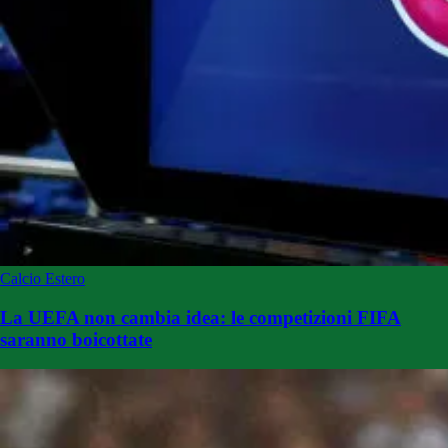
Calcio Estero
La UEFA non cambia idea: le competizioni FIFA
saranno boicottate