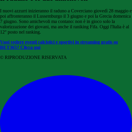
I nuovi azzurri inizieranno il raduno a Coverciano giovedì 28 maggio e
poi affronteranno il Lussemburgo il 3 giugno e poi la Grecia domenica
7 giugno. Sono amichevoli ma contano: non è in gioco solo la
valorizzazione dei giovani, ma anche il raniking Fifa. Oggi l'Italia è al
12° posto nel ranking.
Vuoi vedere eventi calcistici e sportivi in streaming gratis su
BET365? Clicca qui
© RIPRODUZIONE RISERVATA