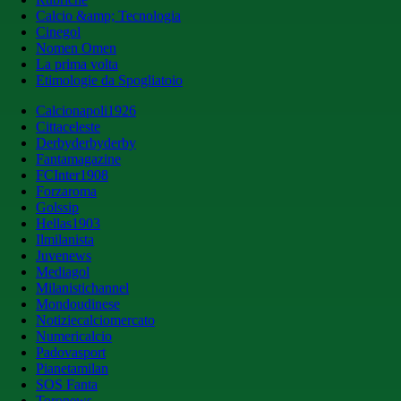
Calcio &amp; Tecnologia
Cinegol
Nomen Omen
La prima volta
Etimologie da Spogliatoio
Calcionapoli1926
Cittaceleste
Derbyderbyderby
Fantamagazine
FCInter1908
Forzaroma
Golssip
Hellas1903
Ilmilanista
Juvenews
Mediagol
Milanistichannel
Mondoudinese
Notiziecalciomercato
Numericalcio
Padovasport
Pianetamilan
SOS Fanta
Toronews