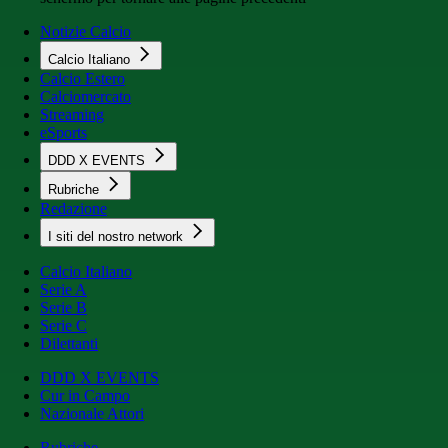
Notizie Calcio
Calcio Italiano
Calcio Estero
Calciomercato
Streaming
eSports
DDD X EVENTS
Rubriche
Redazione
I siti del nostro network
Calcio Italiano
Serie A
Serie B
Serie C
Dilettanti
DDD X EVENTS
Cur in Campo
Nazionale Attori
Rubriche