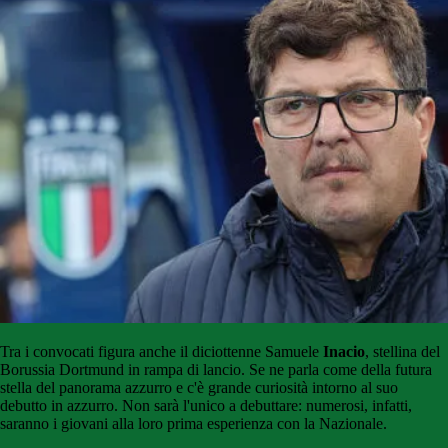
Tra i convocati figura anche il diciottenne Samuele
Inacio
, stellina del
Borussia Dortmund in rampa di lancio. Se ne parla come della futura
stella del panorama azzurro e c'è grande curiosità intorno al suo
debutto in azzurro. Non sarà l'unico a debuttare: numerosi, infatti,
saranno i giovani alla loro prima esperienza con la Nazionale.