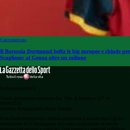
Calciomercato
Il Borussia Dortmund beffa le big europee e chiude per
Scaglione: al Genoa oltre un milione
Derbyderbyderby.it
Testata giornalistica registrata Aut. Trib. di Milano n. 227 del
09/09/2016.
Direttore Responsabile: Marco Torretta
Il sito DerbyDerbyDerby affiliato al network Gazzanet non è gestito
direttamente RCS Mediagroup ed è unico responsabile di tutte le
informazioni (testuali o grafiche), i documenti o i materiali pubblicati