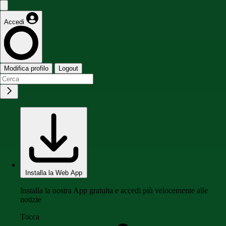
Accedi
Modifica profilo
Logout
Installa la Web App
Installa la nostra App gratuita e accedi più velocemente alle
notizie
Tocca