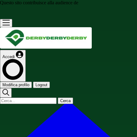
Questo sito contribuisce alla audience de
Accedi
Modifica profilo
Logout
Cerca