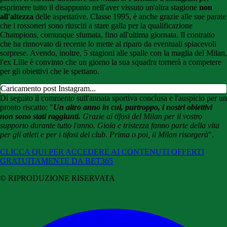
esprimere tutto il disappunto nell'aver vissuto un'altra stagione
non
all'altezza
delle aspettative. Classe 1995, è anche grazie alle sue parate
che i rossoneri sono riusciti a stare galla per la qualificazione
Champions, comunque sfumata, fino all'ultima giornata. Il contratto
che ha rinnovato di recente lo mette al riparo da eventuali spiacevoli
sorprese. Avendo, inoltre, 5 stagioni alle spalle con la maglia del Milan,
l'ex Lille è convinto che un giorno la sua squadra tornerà a competere
per gli obiettivi che le spettano.
Caricamento post Instagram...
Di seguito il commento sull'annata sportiva conclusa e l'auspicio per un
pronto riscatto: "
Un altro anno in cui, purtroppo, i nostri obiettivi
non sono stati raggiunti.
Grazie ai tifosi del Milan per il vostro
supporto durante tutto l'anno. Gioia e tristezza fanno parte della vita
per gli atleti e per i tifosi del club. Prima o poi, il Milan risorgerà
".
CLICCA QUI PER ACCEDERE AI CONTENUTI OFFERTI
GRATUITAMENTE DA BET365
© RIPRODUZIONE RISERVATA