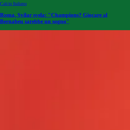
Calcio Italiano
Roma, Svilar svela: "Champions? Giocare al
Bernabeu sarebbe un sogno"