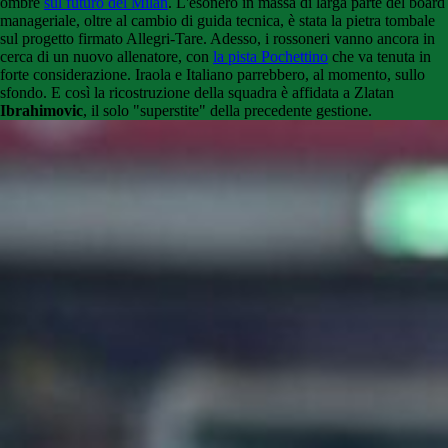
ombre
sul futuro del Milan
. L'esonero in massa di larga parte del board
manageriale, oltre al cambio di guida tecnica, è stata la pietra tombale
sul progetto firmato Allegri-Tare. Adesso, i rossoneri vanno ancora in
cerca di un nuovo allenatore, con
la pista Pochettino
che va tenuta in
forte considerazione. Iraola e Italiano parrebbero, al momento, sullo
sfondo. E così la ricostruzione della squadra è affidata a Zlatan
Ibrahimovic
, il solo "superstite" della precedente gestione.