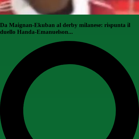
Da Maignan-Ekuban al derby milanese: rispunta il
duello Handa-Emanuelson...