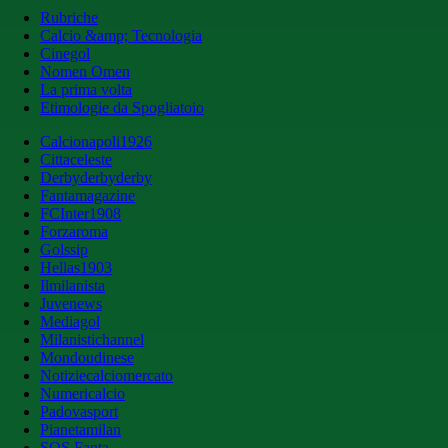
Rubriche
Calcio &amp; Tecnologia
Cinegol
Nomen Omen
La prima volta
Etimologie da Spogliatoio
Calcionapoli1926
Cittaceleste
Derbyderbyderby
Fantamagazine
FCInter1908
Forzaroma
Golssip
Hellas1903
Ilmilanista
Juvenews
Mediagol
Milanistichannel
Mondoudinese
Notiziecalciomercato
Numericalcio
Padovasport
Pianetamilan
SOS Fanta